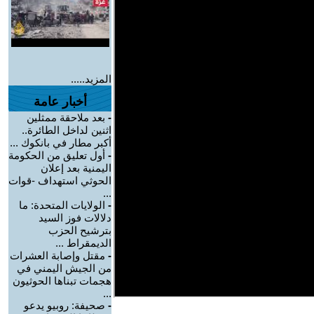
المزيد.....
أخبار عامة
-
بعد ملاحقة ممثلين
اثنين لداخل الطائرة..
أكبر مطار في بانكوك ...
-
أول تعليق من الحكومة
اليمنية بعد إعلان
الحوثي استهداف -قوات
...
-
الولايات المتحدة: ما
دلالات فوز السيد
بترشيح الحزب
الديمقراط ...
-
مقتل وإصابة العشرات
من الجيش اليمني في
هجمات تبناها الحوثيون
...
-
صحيفة: روبيو يدعو