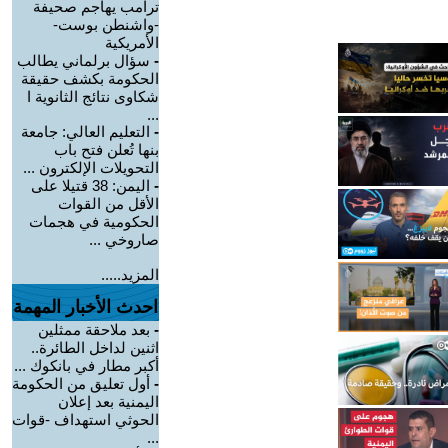
ترامب يهاجم صحيفة
-واشنطن بوست-
الأمريكية
-
سؤال برلماني يطالب
الحكومة بكشف حقيقة
شكاوى نتائج الثانوية ا
...
-
التعليم العالي: جامعة
بنها تُعلن فتح باب
التحويلات الإلكترون ...
-
اليمن: 38 قتيلا على
الأقل من القوات
الحكومية في هجمات
صاروخي ...
المزيد.....
احدث الأخبار المهمة
-
بعد ملاحقة ممثلين
اثنين لداخل الطائرة..
أكبر مطار في بانكوك ...
-
أول تعليق من الحكومة
اليمنية بعد إعلان
الحوثي استهداف -قوات
...