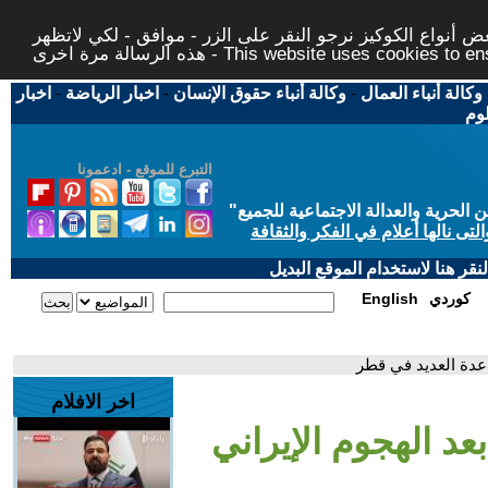
 أنواع الكوكيز نرجو النقر على الزر - موافق - لكي لاتظهر
This website uses cookies to ensure you ge
وكالة أنباء العمال
-
وكالة أنباء حقوق الإنسان
-
اخبار الرياضة
-
اخبار
لوم
التبرع للموقع - ادعمونا
حرية والعدالة الاجتماعية للجميع
"
تى نالها أعلام في الفكر والثقافة
قر هنا لاستخدام الموقع البديل
كوردي
English
عدة العديد في قطر
اخر الافلام
د الهجوم الإيراني