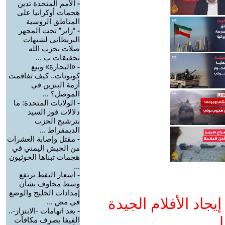
-
الأمم المتحدة تدين
هجمات أوكرانيا على
المناطق الروسية
-
“زاير” تحت المجهر
البريطاني لشبهات
صلات بحزب الله
تحقيقات ب ...
-
«البحارة» وبيع
كوبونات.. كيف تفاقمت
أزمة البنزين في
الموصل؟ ...
-
الولايات المتحدة: ما
دلالات فوز السيد
بترشيح الحزب
الديمقراط ...
-
مقتل وإصابة العشرات
من الجيش اليمني في
هجمات تبناها الحوثيون
...
-
أسعار النفط ترتفع
وسط مخاوف بشأن
إمدادات الخليج والوضع
جاد الأفلام الجيدة
في مض ...
-
بعد اتهامات -الابتزاز-..
ا
الفيفا يصرف مكافآت