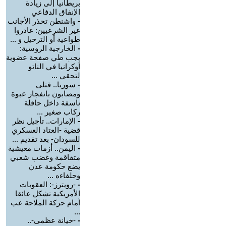
بريطانيا إلى زيادة
الإنفاق الدفاعي
-
واشنطن تحذر الأجانب
غير الشرعيين: غادروا
طواعية أو الترحيل و ...
-
الخارجية الروسية:
يجب طي صفحة عضوية
أوكرانيا في الناتو
لتحقي ...
-
سوريا.. قتلى
ومصابون بانفجار عبوة
ناسفة داخل حافلة
ركاب صغير ...
-
الإمارات.. تأجيل نظر
قضية -العتاد العسكري
للسودان- بعد تقديم ...
-
اليمن.. أزمات معيشية
متفاقمة وغضب شعبي
يضع حكومة عدن
وحلفاءه ...
-
-رويترز-: العقوبات
الأمريكية تشكل عائقا
أمام حركة الملاحة عب
...
-
-خيانة عظمى-..