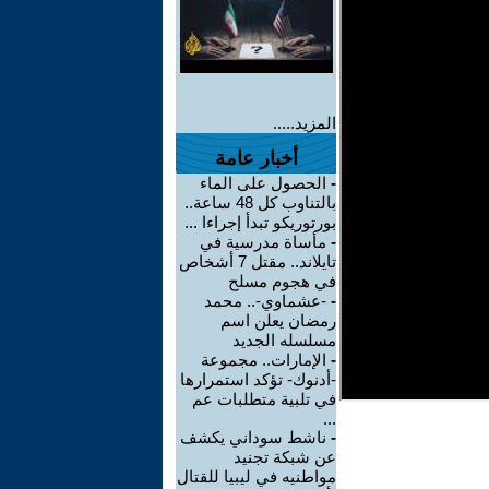
المزيد.....
أخبار عامة
-
الحصول على الماء
بالتناوب كل 48 ساعة..
بورتوريكو تبدأ إجراءا ...
-
مأساة مدرسية في
تايلاند.. مقتل 7 أشخاص
في هجوم مسلح
-
-عشماوي-.. محمد
رمضان يعلن اسم
مسلسله الجديد
-
الإمارات.. مجموعة
-أدنوك- تؤكد استمرارها
في تلبية متطلبات عم
...
-
ناشط سوداني يكشف
عن شبكة تجنيد
مواطنيه في ليبيا للقتال