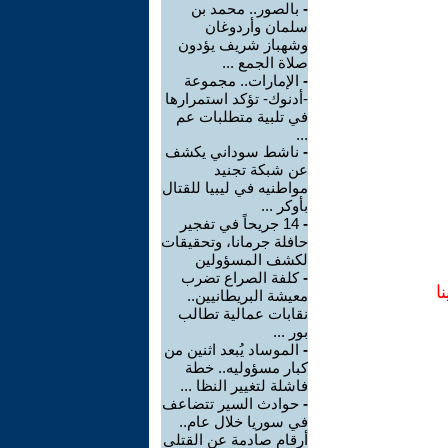
-
بالصور.. محمد بن
سلمان وأردوغان
وشهباز شريف يؤدون
صلاة الجمع ...
-
الإمارات.. مجموعة
-أدنوك- تؤكد استمرارها
في تلبية متطلبات عم
...
-
ناشط سوداني يكشف
عن شبكة تجنيد
مواطنيه في ليبيا للقتال
بأوكر ...
-
14 جريحاً في تفجير
حافلة جرمانا، وتحقيقات
لكشف المسؤولين
-
كلفة الصراع تضرب
ا
معيشة البريطانيين..
نقابات عمالية تطالب
بور ...
-
الموساد يُبعد اثنين من
كبار مسؤوليه.. خطة
فاشلة لتغيير النظا ...
-
حوادث السير تتضاعف
في سوريا خلال عام..
أرقام صادمة عن القتلى