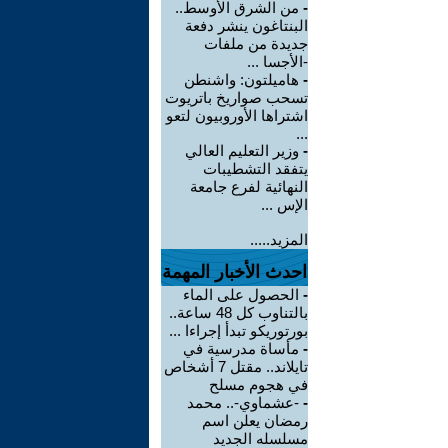
-
من الشرق الأوسط..
البنتاغون ينشر دفعة
جديدة من ملفات
-الأجسا ...
-
هاميلتون: واشنطن
تسحب صواريخ باتريوت
اشتراها الأوروبيون لتعو
...
-
وزير التعليم العالي
يتفقد التشطيبات
النهائية لفرع جامعة
الإس ...
المزيد.....
احدث الأخبار المهمة
-
الحصول على الماء
بالتناوب كل 48 ساعة..
بورتوريكو تبدأ إجراءا ...
-
مأساة مدرسية في
تايلاند.. مقتل 7 أشخاص
في هجوم مسلح
-
-عشماوي-.. محمد
رمضان يعلن اسم
مسلسله الجديد