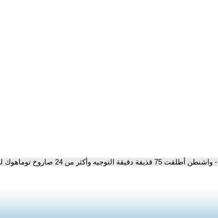
- واشنطن أطلقت 75 قذيفة دقيقة التوجيه وأكثر من 24 صاروخ توماهوك لضرب منشآت إيران النووية