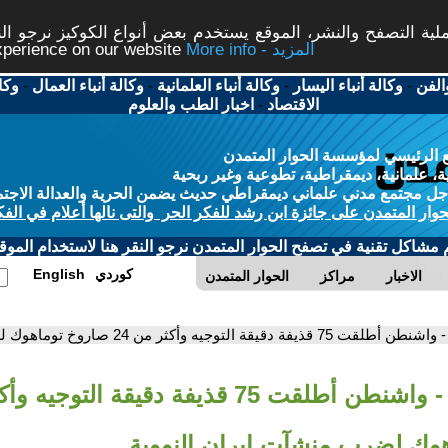
ة التصفح والنشر، الموقع يستخدم بعض أنواع الكوكيز نرجو النق
More info - المزيد
experience on our website
الفن
-
وكالة أنباء اليسار
-
وكالة أنباء العلمانية
-
وكالة أنباء العمال
-
وكا
الاقتصاد
-
اخبار الطب والعلوم
 الرئيسي لمؤسسة الحوار المتمدن
، علمانية، ديمقراطية، تطوعية وغير ربحية
ل مجتمع مدني علماني ديمقراطي حديث يضمن الحرية والعدالة الاجتم
حوار المتمدن على جائزة ابن رشد للفكر الحر والتى نالها أعلام في الفك
م مشاكل تقنية في تصفح الحوار المتمدن نرجو النقر هنا لاستخدام الموقع
كوردي
English
الاخبار
مراكز
الحوار المتمدن
- واشنطن أطلقت 75 قذيفة دقيقة التوجيه وأكثر من 24 صاروخ توماهوك لضرب منشآت إيران النووية
وك لضرب منشآت إيران النووية