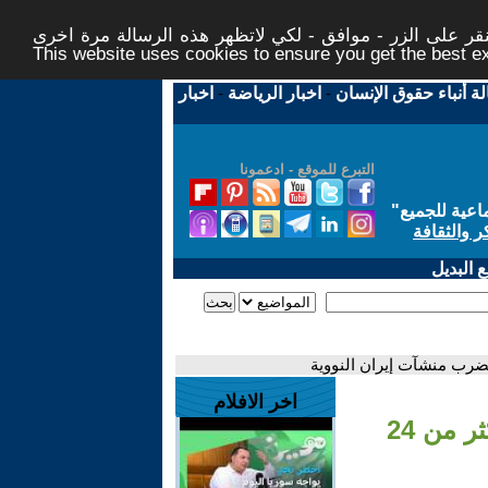
ر على الزر - موافق - لكي لاتظهر هذه الرسالة مرة اخرى -
This website uses cookies to ensure you get the best 
لة أنباء حقوق الإنسان
-
اخبار الرياضة
-
اخبار
التبرع للموقع - ادعمونا
اعية للجميع
"
ر والثقافة
 البديل
اخر الافلام
- واشنطن أطلقت 75 قذيفة دقيقة التوجيه وأكثر من 24