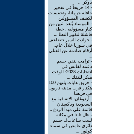
بأوكر ...
-
14 جريحاً في تفجير
حافلة جرمانا، وتحقيقات
لكشف المسؤولين
-
الموساد يُبعد اثنين من
كبار مسؤوليه.. خطة
فاشلة لتغيير النظا ...
-
حوادث السير تتضاعف
في سوريا خلال عام..
أرقام صادمة عن القتلى
...
-
ترامب ينفي حسم
دعمه لفانس في
انتخابات 2028: الوقت
مبكر للتفك ...
-
حريق غابات يلتهم 100
هكتار قرب مدينة ناربون
في فرنسا
-
أردوغان: الاتفاقية مع
السعودية وباكستان
قائمة على مبدأ الردع ...
-
ظل ثابتا في مكانه
لست ساعات!.. جسم
دائري غامض في سماء
كولورا ...