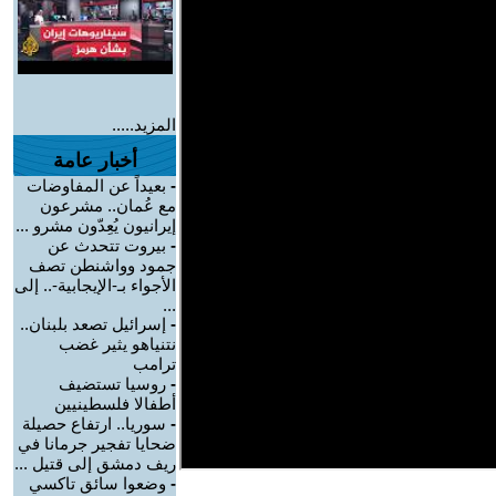
المزيد.....
أخبار عامة
-
بعيداً عن المفاوضات
مع عُمان.. مشرعون
إيرانيون يُعِدّون مشرو ...
-
بيروت تتحدث عن
جمود وواشنطن تصف
الأجواء بـ-الإيجابية-.. إلى
...
-
إسرائيل تصعد بلبنان..
نتنياهو يثير غضب
ترامب
-
روسيا تستضيف
أطفالا فلسطينيين
-
سوريا.. ارتفاع حصيلة
ضحايا تفجير جرمانا في
ريف دمشق إلى قتيل ...
-
وضعوا سائق تاكسي