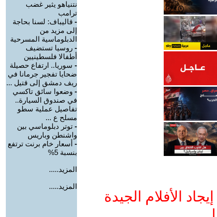
نتنياهو يثير غضب
ترامب
-
قاليباف: لسنا بحاجة
إلى مزيد من
الدبلوماسية المسرحية
-
روسيا تستضيف
أطفالا فلسطينيين
-
سوريا.. ارتفاع حصيلة
ضحايا تفجير جرمانا في
ريف دمشق إلى قتيل ...
-
وضعوا سائق تاكسي
في صندوق السيارة..
تفاصيل عملية سطو
مسلح ع ...
-
توتر دبلوماسي بين
واشنطن وباريس
-
أسعار خام برنت ترتفع
بنسبة 5%
المزيد.....
المزيد.....
جاد الأفلام الجيدة
ا