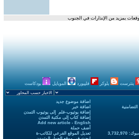
قعات بمزيد من الإنذارات في الجنوب
بنترست
بلوكر
فليبورد
الموبايل
بودكاست
اضافة موضوع جديد
التضامنية
اضافة خبر
إضافة يوتيوب-فلم إلى يوتيوب التمدن
إضافة كتاب إلى مكتبة التمدن
Add new article - English
أضف حملة
3,732,97
تعديل الموقع الفرعي للكاتب-ة
ابحث في موقع الحوار المتمدن