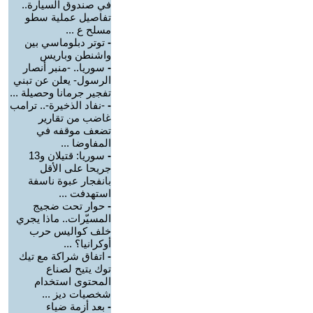
في صندوق السيارة..
تفاصيل عملية سطو
مسلح ع ...
-
توتر دبلوماسي بين
واشنطن وباريس
-
سوريا.. -منبر أنصار
الرسول- يعلن عن تبني
تفجير جرمانا وحصيلة ...
-
-نفاد الذخيرة-.. ترامب
غاضب من تقارير
تضعف موقفه في
المفاوضا ...
-
سوريا: قتيلان و13
جريحا على الأقل
بانفجار عبوة ناسفة
استهدفت ...
-
حوار تحت ضجيج
المسيّرات.. ماذا يجري
خلف كواليس حرب
أوكرانيا؟ ...
-
اتفاق شراكة مع تيك
توك يتيح لصناع
المحتوى استخدام
شخصيات ديز ...
-
بعد أزمة ضياء