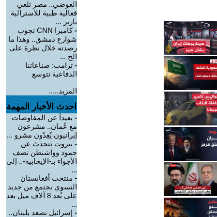
العوضي.. مصر تلغي
فعالية طبية للأسترالية
باربر ...
-
كاميرا CNN تجوب
شوارع دمشق.. وهذا ما
رصدته خلال نظرة على
الح ...
-
ترامب: صناعاتنا
الدفاعية تتوسع
المزيد.....
احدث الأخبار المهمة
-
بعيداً عن المفاوضات
مع عُمان.. مشرعون
إيرانيون يُعِدّون مشرو ...
-
بيروت تتحدث عن
جمود وواشنطن تصف
الأجواء بـ-الإيجابية-.. إلى
...
-
منتخب أفغانستان
النسوي يجتمع من جديد
على بُعد 8 آلاف ميل بعد
...
-
إسرائيل تصعد بلبنان..