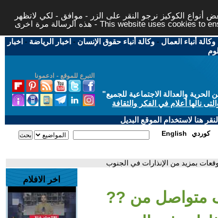
 أنواع الكوكيز نرجو النقر على الزر - موافق - لكي لاتظهر
This website uses cookies to ensure you ge
وكالة أنباء العمال
-
وكالة أنباء حقوق الإنسان
-
اخبار الرياضة
-
اخبار
لوم
التبرع للموقع - ادعمونا
حرية والعدالة الاجتماعية للجميع
"
تى نالها أعلام في الفكر والثقافة
قر هنا لاستخدام الموقع البديل
كوردي
English
قعات بمزيد من الإنذارات في الجنوب
اخر الافلام
ف متواصل من ??