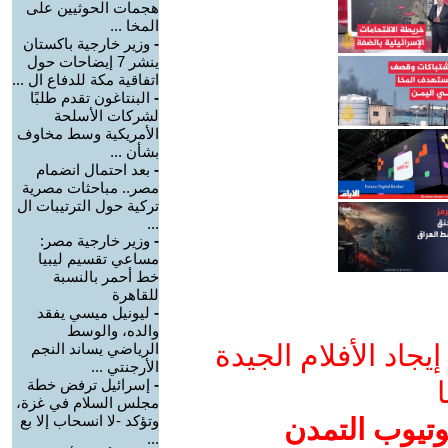
هجمات الحوثيين على
المخا ...
-
وزير خارجية باكستان
ينشر 7 إيضاحات حول
اتفاقية مكة للدفاع ال ...
-
البنتاغون تقدم طلبًا
لشركات الأسلحة
الأمريكية وسط مخاوف
بشأن ...
-
بعد احتمال انضمام
مصر.. مباحثات مصرية
تركية حول الترتيبات ال
...
-
وزير خارجية مصر:
مساعي تقسيم ليبيا
خط أحمر بالنسبة
للقاهرة
-
ليونيل ميسي يفقد
والده، والوسط
جاد الأفلام الجيدة
الرياضي يساند النجم
الأرجنتي ...
ا
-
إسرائيل ترفض خطة
مجلس السلام في غزة،
وتؤكد -لا انسحاب إلا بع
وتيوب التمدن
...