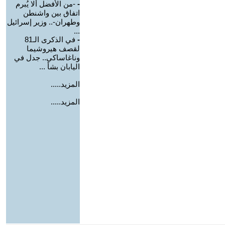
-
-من الأفضل ألا يُبرم
اتفاق بين واشنطن
وطهران-.. وزير إسرائيل
...
-
في الذكرى الـ81
لقصف هيروشيما
وناغاساكي.. جدل في
اليابان بشأ ...
المزيد.....
المزيد.....