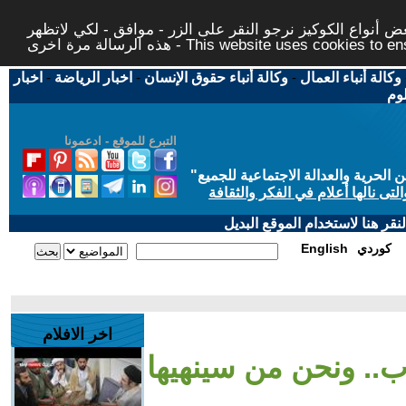
 أنواع الكوكيز نرجو النقر على الزر - موافق - لكي لاتظهر
This website uses cookies to ensure you ge
وكالة أنباء العمال
-
وكالة أنباء حقوق الإنسان
-
اخبار الرياضة
-
اخبار
لوم
التبرع للموقع - ادعمونا
حرية والعدالة الاجتماعية للجميع
"
تى نالها أعلام في الفكر والثقافة
قر هنا لاستخدام الموقع البديل
كوردي
English
اخر الافلام
رب.. ونحن من سينهيها