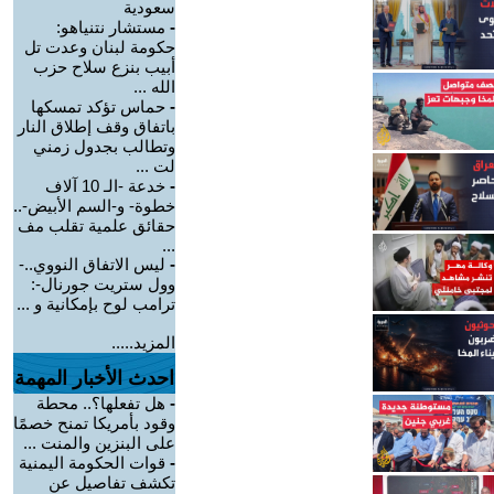
سعودية
-
مستشار نتنياهو:
حكومة لبنان وعدت تل
أبيب بنزع سلاح حزب
الله ...
-
حماس تؤكد تمسكها
باتفاق وقف إطلاق النار
وتطالب بجدول زمني
لت ...
-
خدعة -الـ 10 آلاف
خطوة- و-السم الأبيض-..
حقائق علمية تقلب مف
...
-
ليس الاتفاق النووي..-
وول ستريت جورنال-:
ترامب لوح بإمكانية و ...
المزيد.....
احدث الأخبار المهمة
-
هل تفعلها؟.. محطة
وقود بأمريكا تمنح خصمًا
على البنزين والمنت ...
-
قوات الحكومة اليمنية
تكشف تفاصيل عن