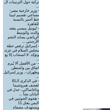
تركية حول الترتيبات ال
...
-
وزير خارجية مصر:
مساعي تقسيم ليبيا
خط أحمر بالنسبة
للقاهرة
-
ليونيل ميسي يفقد
والده، والوسط
الرياضي يساند النجم
الأرجنتي ...
-
إسرائيل ترفض خطة
مجلس السلام في غزة،
وتؤكد -لا انسحاب إلا بع
...
-
-من الأفضل ألا يُبرم
اتفاق بين واشنطن
وطهران-.. وزير إسرائيل
...
-
في الذكرى الـ81
لقصف هيروشيما
وناغاساكي.. جدل في
اليابان بشأ ...
-
هجوم الحوثيين في
اليمن يقتل 11
ويستهدف مصفاة