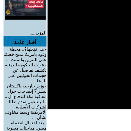
المزيد.....
أخبار عامة
-
هل تفعلها؟.. محطة
وقود بأمريكا تمنح خصمًا
على البنزين والمنت ...
-
قوات الحكومة اليمنية
تكشف تفاصيل عن
هجمات الحوثيين على
المخا ...
-
وزير خارجية باكستان
ينشر 7 إيضاحات حول
اتفاقية مكة للدفاع ال ...
-
البنتاغون تقدم طلبًا
لشركات الأسلحة
الأمريكية وسط مخاوف
بشأن ...
-
بعد احتمال انضمام
مصر.. مباحثات مصرية