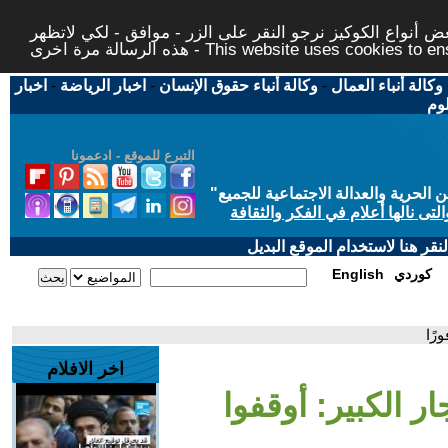
 أنواع الكوكيز نرجو النقر على الزر - موافق - لكي لاتظهر
This website uses cookies to ensure you ge
وكالة أنباء العمال
-
وكالة أنباء حقوق الإنسان
-
اخبار الرياضة
-
اخبار
لوم
التبرع للموقع - ادعمونا
حرية والعدالة الاجتماعية للجميع
"
تى نالها أعلام في الفكر والثقافة
قر هنا لاستخدام الموقع البديل
كوردي
English
رًا
اخر الافلام
ر الكبير: أوقفوا