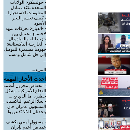
-
-بوليتيكو-: الولايات
المتحدة تكثف تبادل
المعلومات الاستخبارا ...
-
كييف تخسر البحر
الأسود
-
-الديار-: تحركات تمهد
لاجتماع محتمل بين
حزب الله والقيادة ال ...
-
الخارجية الباكستانية:
جهودنا مستمرة للتوصل
إلى حل شامل ومستد
...
المزيد.....
احدث الأخبار المهمة
-
انخفاض مخزون أنظمة
الدفاع الأمريكية -بشكل
خطير-.. ما الذي يع ...
-
نجلا الزعيم الباكستاني
المسجون عمران خان
يتحدثان لـCNN عن وا
...
-
مسؤول أممي يكشف
عدد من أعدم بإيران