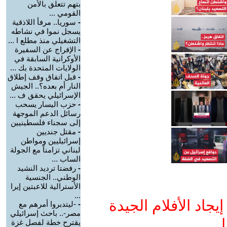
بتهم تتعلق بالأمن
القومي ...
-
سوريا.. مرفأ اللاذقية
يسجل نموا في نشاطه
التشغيلي منذ مطلع ا ...
-
الإفراج عن السفيرة
الأوكرانية السابقة في
الولايات المتحدة بك ...
-
قبل اتفاق وقف إطلاق
النار أم بعده؟.. الجيش
الإسرائيلي يحقق ف ...
-
حزب اليسار يسحب
رسائل الدعم الموجهة
إلى سجناء فلسطينيين
-
مقتل جنديين
إسرائيليين ومواطن
لبناني تزامناً مع الجولة
الساب ...
-
رفضتا ترديد النشيد
الوطني.. الجنسية
الأسترالية للاعبتين إيرا
...
جاد الأفلام الجيدة
-
-ليتدبروا أمرهم مع
مصر-.. باحث إسرائيلي
ا
يقترح خطة لفصل غزة