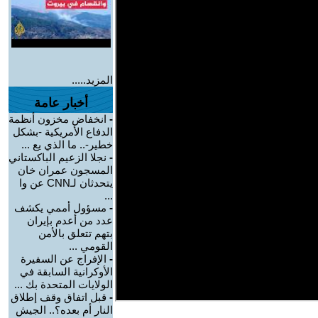
المزيد.....
أخبار عامة
-
انخفاض مخزون أنظمة
الدفاع الأمريكية -بشكل
خطير-.. ما الذي يع ...
-
نجلا الزعيم الباكستاني
المسجون عمران خان
يتحدثان لـCNN عن وا
...
-
مسؤول أممي يكشف
عدد من أعدم بإيران
بتهم تتعلق بالأمن
القومي ...
-
الإفراج عن السفيرة
الأوكرانية السابقة في
الولايات المتحدة بك ...
-
قبل اتفاق وقف إطلاق
النار أم بعده؟.. الجيش