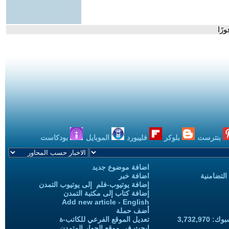
رًا
بنترست
بلوكر
فليبورد
الموبايل
بودكاست
اضافة موضوع جديد
التضامنية
اضافة خبر
إضافة يوتيوب-فلم إلى يوتيوب التمدن
إضافة كتاب إلى مكتبة التمدن
Add new article - English
أضف حملة
3,732,97
تعديل الموقع الفرعي للكاتب-ة
ابحث في موقع الحوار المتمدن