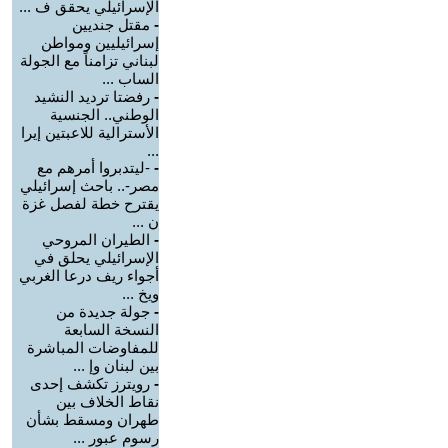
الإسرائيلي يحقق ف ...
-
مقتل جنديين
إسرائيليين ومواطن
لبناني تزامناً مع الجولة
الساب ...
-
رفضتا ترديد النشيد
الوطني.. الجنسية
الأسترالية للاعبتين إيرا
...
-
-ليتدبروا أمرهم مع
مصر-.. باحث إسرائيلي
يقترح خطة لفصل غزة
ن ...
-
الطيران المروحي
الإسرائيلي يحلق في
أجواء ريف درعا الغربي
ويخ ...
-
جولة جديدة من
النسخة السابعة
للمفاوضات المباشرة
بين لبنان وإ ...
-
رويترز تكشف إحدى
نقاط الخلاف بين
طهران ومسقط بشأن
رسوم عبور ...