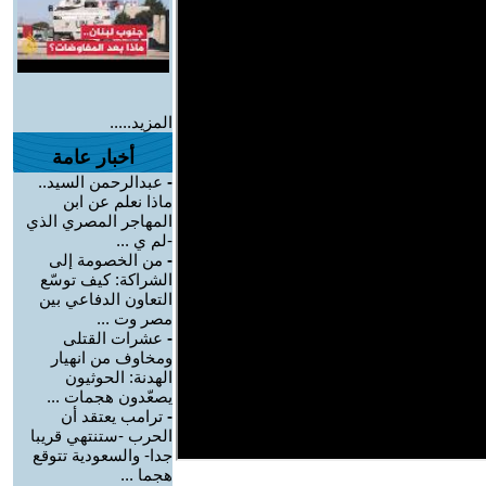
المزيد.....
أخبار عامة
-
عبدالرحمن السيد..
ماذا نعلم عن ابن
المهاجر المصري الذي
-لم ي ...
-
من الخصومة إلى
الشراكة: كيف توسّع
التعاون الدفاعي بين
مصر وت ...
-
عشرات القتلى
ومخاوف من انهيار
الهدنة: الحوثيون
يصعّدون هجمات ...
-
ترامب يعتقد أن
الحرب -ستنتهي قريبا
جدا- والسعودية تتوقع
هجما ...