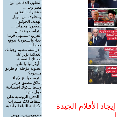
التعاون الدفاعي بين
مصر وت ...
-
عشرات القتلى
ومخاوف من انهيار
الهدنة: الحوثيون
يصعّدون هجمات ...
-
ترامب يعتقد أن
الحرب -ستنتهي قريبا
جدا- والسعودية تتوقع
هجما ...
-
دراسة: تنظيم وجباتك
الغذائية يؤثر على
صحتك النفسية
-
أوكرانيا والناتو..
عضوية مؤجلة أم طريق
مسدود؟
-
ترمب يلمح لإنهاء
إغلاق مضيق هرمز
وسط شكوك اقتصادية
حول جدية ...
-
الدفاع الروسية تعلن
إسقاط 203 مسيرات
جاد الأفلام الجيدة
أوكرانية الليلة الماضية
...
ا
-
-نوفوستي-: موعد