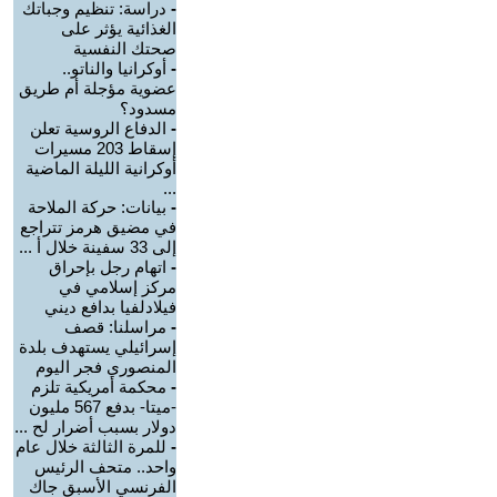
-
دراسة: تنظيم وجباتك
الغذائية يؤثر على
صحتك النفسية
-
أوكرانيا والناتو..
عضوية مؤجلة أم طريق
مسدود؟
-
الدفاع الروسية تعلن
إسقاط 203 مسيرات
أوكرانية الليلة الماضية
...
-
بيانات: حركة الملاحة
في مضيق هرمز تتراجع
إلى 33 سفينة خلال أ ...
-
اتهام رجل بإحراق
مركز إسلامي في
فيلادلفيا بدافع ديني
-
مراسلنا: قصف
إسرائيلي يستهدف بلدة
المنصوري فجر اليوم
-
محكمة أمريكية تلزم
-ميتا- بدفع 567 مليون
دولار بسبب أضرار لح ...
-
للمرة الثالثة خلال عام
واحد.. متحف الرئيس
الفرنسي الأسبق جاك