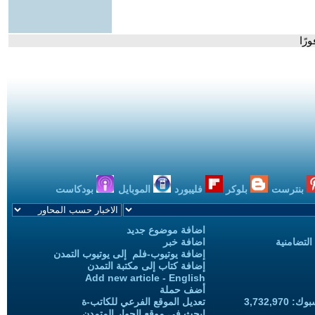
رًا
بنترست
بلوكر
فليبورد
الموبايل
بودكاست
اضافة موضوع جديد
التضامنية
اضافة خبر
إضافة يوتيوب-فلم إلى يوتيوب التمدن
إضافة كتاب إلى مكتبة التمدن
Add new article - English
أضف حملة
3,732,97
تعديل الموقع الفرعي للكاتب-ة
ابحث في موقع الحوار المتمدن