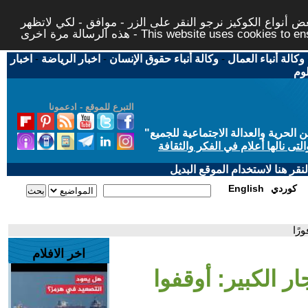
 أنواع الكوكيز نرجو النقر على الزر - موافق - لكي لاتظهر
This website uses cookies to ensure you ge
وكالة أنباء العمال
-
وكالة أنباء حقوق الإنسان
-
اخبار الرياضة
-
اخبار
لوم
التبرع للموقع - ادعمونا
حرية والعدالة الاجتماعية للجميع
"
تى نالها أعلام في الفكر والثقافة
قر هنا لاستخدام الموقع البديل
كوردي
English
رًا
اخر الافلام
ر الكبير: أوقفوا