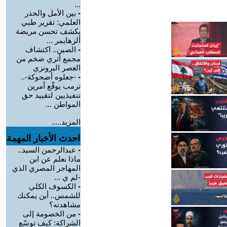
...
-
بين الأمل والحذر
العلمي: تقرير طبي
يكشف تحسن مريضة
ألزهايمر ...
-
الصين.. اكتشاف
مجمع أثري ضخم من
العصر البرونزي
-
-جعلوه أضحوكة-..
ترمب يوقّع أمرين
تنفيذيين لتقييد حق
المواطن ...
المزيد.....
احدث الأخبار المهمة
-
عبدالرحمن السيد..
ماذا نعلم عن ابن
المهاجر المصري الذي
-لم ي ...
-
الكسوف الكلي
للشمس.. أين يمكنك
مشاهدته؟
-
من الخصومة إلى
الشراكة: كيف توسّع