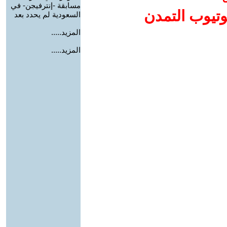
مسابقة -إنترفيجن- في
وتيوب التمدن
السعودية لم يحدد بعد
المزيد.....
المزيد.....