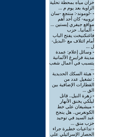
خزان مياه بمحطة تحلية
الزاوية بعد يوم م ...
-
-لوموند-: منتجع -سان
تروبيه- كان أحد أهم
مواقع جيفري إبستين ...
-
ألمانيا.. حزب
فاغنكنيخت يفتح الباب
أمام ائتلاف مع -البديل-
ل ...
-
وسائل إعلام: عمدة
مدينة فرايبرغ الألمانية
يتسبب في أعمال شغب
...
-
هيئة السكك الحديدية
: تشغيل عدد من
القطارات الإضافية بين
الق ...
-
زهرة النيل.. قاتل
ليلكي يخنق الأنهار
-
ميشيغان على خط
الكونغرس.. هل ينجح
عبد السيد في توحيد
حزب منق ...
-
تداعيات خطيرة جراء
الحصار الإسرائيلي على