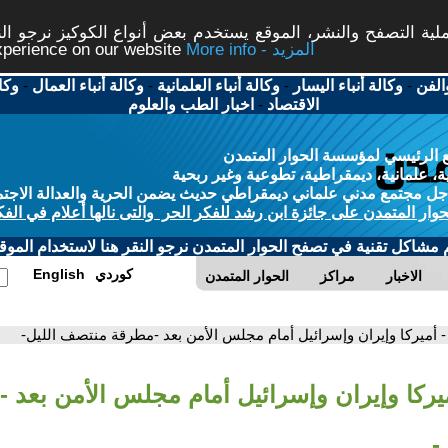
ة التصفح والنشر، الموقع يستخدم بعض أنواع الكوكيز نرجو النق
More info - المزيد
experience on our website
الفن
-
وكالة أنباء اليسار
-
وكالة أنباء العلمانية
-
وكالة أنباء العمال
-
وكا
الاقتصاد
-
اخبار الطب والعلوم
 الرئيسي لمؤسسة الحوار المتمدن
، علمانية، ديمقراطية، تطوعية وغير ربحية
ل مجتمع مدني علماني ديمقراطي حديث يضمن الحرية والعدالة الاجتم
حوار المتمدن على جائزة ابن رشد للفكر الحر والتى نالها أعلام في الفك
م مشاكل تقنية في تصفح الحوار المتمدن نرجو النقر هنا لاستخدام الموقع
كوردي
English
الاخبار
مراكز
الحوار المتمدن
- أميركا وإيران وإسرائيل أمام مجلس الأمن بعد -مطرقة منتصف الليل-
ميركا وإيران وإسرائيل أمام مجلس الأمن بعد 
-