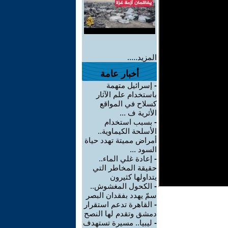
المزيد.....
أخبار عامة
-
إسرائيل متهمة
باستخدام علم الآثار
كسلاح في المواقع
الأثرية ف ...
-
بسبب استخدام
الأسلحة الكيماوية..
أمراض مميتة تهدد حياة
السود ...
-
إعادة غلي الماء..
حقيقة المخاطر التي
يتداولها كثيرون
-
الكحول المغشوش..
سمّ يهدد بفقدان البصر
-
القاهرة تدعم استقرار
دمشق وتقدم لها النصح
-
ليبيا.. مسيرة تستهدف