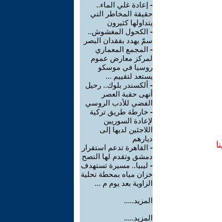
-
إعادة غلي الماء..
حقيقة المخاطر التي
يتداولها كثيرون
-
الكحول المغشوش..
سمّ يهدد بفقدان البصر
-
المجمع المعماري
لمركز معارض عموم
روسيا في موسكو
يستعد لتقييم ...
-
ألكسندر بلوك.. رحيل
أنهى حقبة العصر
الفضي للأدب الروسي
-
خارطة طريق تركية
لإعادة السوريين
اللاجئين لديها إلى
ديارهم
ا
-
القاهرة تدعم استقرار
دمشق وتقدم لها النصح
-
ليبيا.. مسيرة تستهدف
خزان مياه بمحطة تحلية
الزاوية بعد يوم م ...
المزيد.....
المزيد.....