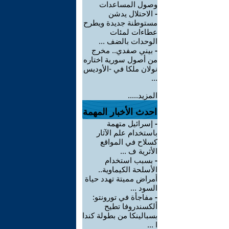
وصول المساعدات
-
الاحتلال يدشن
مستوطنة جديدة ويطرح
عطاءات لمئات
الوحدات بالضف ...
-
بيني صفدي.. مخرج
من أصول سورية اختاره
نولان ملكا في -الأوديس
...
المزيد.....
احدث الأخبار المهمة
-
إسرائيل متهمة
باستخدام علم الآثار
كسلاح في المواقع
الأثرية ف ...
-
بسبب استخدام
الأسلحة الكيماوية..
أمراض مميتة تهدد حياة
السود ...
-
مفاجأة في تورونتو:
ألكسندروفا تطيح
بسبالينكا من بطولة كندا
ا ...