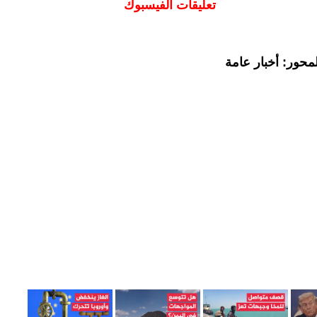
تعليقات الفيسبوك
محور: أخبار عامة