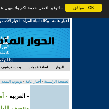
موافق - OK
لتوفير افضل خدمة لكم ولتسهيل عملي
أخبار عامة
-
وكالة أنباء المرأة
-
اخبار الأدب و
الموقع
يسارية
"من أج
حاز ال
إذا لديك
الزوار
اضافة/خدمات
بحث/الارشيف
الصفحة الرئيسية
-
أخبار عامة
-
يوتيوب التمدن
- العربية
- أ
منتصف الليل