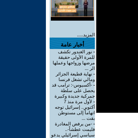
المزيد.....
أخبار عامة
-
نور الغندور تكشف
للمرة الأولى حقيقة
مرضها وزواجها وعملها
الر ...
-
نهاية قطيعة الجزائر
ومالي تشغل فرنسا
-
-أكسيوس-: ترامب قد
يحصل على سلطة
جمركية جديدة وكبيرة
-
لأول مرة منذ 7
أكتوبر.. إسرائيل توجه
اتهاماً إلى مستوطن
بقت ...
-
-من يرفض المغادرة
فليمت عطشاً-..
سياسي إسرائيلي يدعو