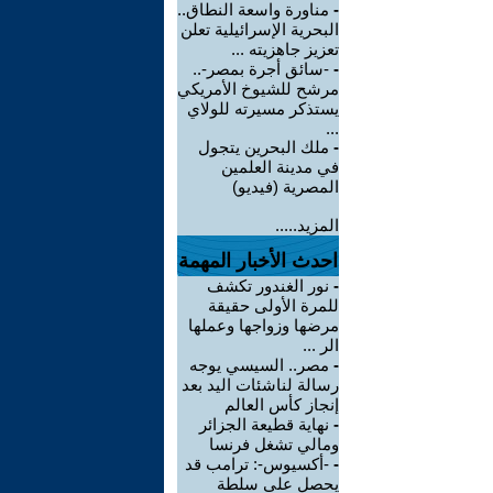
-
مناورة واسعة النطاق..
البحرية الإسرائيلية تعلن
تعزيز جاهزيته ...
-
-سائق أجرة بمصر-..
مرشح للشيوخ الأمريكي
يستذكر مسيرته للولاي
...
-
ملك البحرين يتجول
في مدينة العلمين
المصرية (فيديو)
المزيد.....
احدث الأخبار المهمة
-
نور الغندور تكشف
للمرة الأولى حقيقة
مرضها وزواجها وعملها
الر ...
-
مصر.. السيسي يوجه
رسالة لناشئات اليد بعد
إنجاز كأس العالم
-
نهاية قطيعة الجزائر
ومالي تشغل فرنسا
-
-أكسيوس-: ترامب قد
يحصل على سلطة