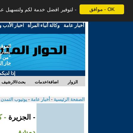
موافق - OK
لتوفير افضل خدمة لكم ولتسهيل عملي
أخبار عامة
-
وكالة أنباء المرأة
-
اخبار الأدب و
الموقع
يسارية
"من أج
حاز ال
إذا لديك
الزوار
اضافة/خدمات
بحث/الارشيف
الصفحة الرئيسية
-
أخبار عامة
-
يوتيوب التمدن
- الجزيرة
- ك
دمشق