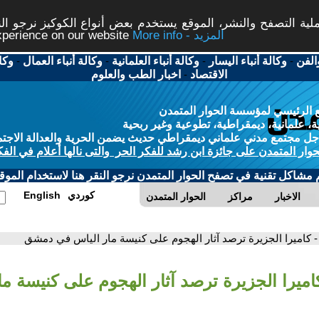
ة التصفح والنشر، الموقع يستخدم بعض أنواع الكوكيز نرجو النق
More info - المزيد
experience on our website
الفن
-
وكالة أنباء اليسار
-
وكالة أنباء العلمانية
-
وكالة أنباء العمال
-
وكا
الاقتصاد
-
اخبار الطب والعلوم
 الرئيسي لمؤسسة الحوار المتمدن
، علمانية، ديمقراطية، تطوعية وغير ربحية
ل مجتمع مدني علماني ديمقراطي حديث يضمن الحرية والعدالة الاجتم
حوار المتمدن على جائزة ابن رشد للفكر الحر والتى نالها أعلام في الفك
م مشاكل تقنية في تصفح الحوار المتمدن نرجو النقر هنا لاستخدام الموقع
كوردي
English
الاخبار
مراكز
الحوار المتمدن
- كاميرا الجزيرة ترصد آثار الهجوم على كنيسة مار الياس في دمشق
اميرا الجزيرة ترصد آثار الهجوم على كنيسة م