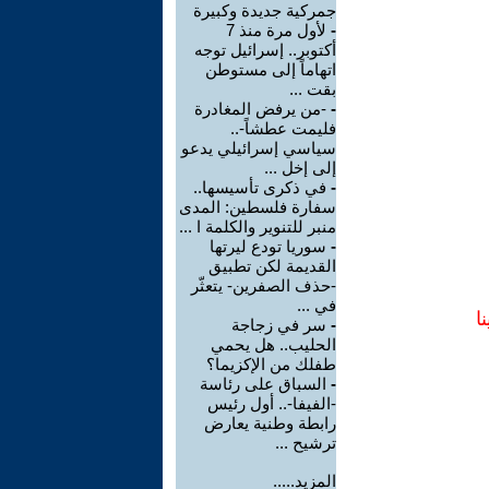
جمركية جديدة وكبيرة
-
لأول مرة منذ 7
أكتوبر.. إسرائيل توجه
اتهاماً إلى مستوطن
بقت ...
-
-من يرفض المغادرة
فليمت عطشاً-..
سياسي إسرائيلي يدعو
إلى إخل ...
-
في ذكرى تأسيسها..
سفارة فلسطين: المدى
منبر للتنوير والكلمة ا ...
-
سوريا تودع ليرتها
القديمة لكن تطبيق
-حذف الصفرين- يتعثّر
في ...
ا
-
سر في زجاجة
الحليب.. هل يحمي
طفلك من الإكزيما؟
-
السباق على رئاسة
-الفيفا-.. أول رئيس
رابطة وطنية يعارض
ترشيح ...
المزيد.....