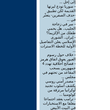
إلى إخل ...
-
سوريا تودع ليرتها
القديمة لكن تطبيق
-حذف الصفرين- يتعثّر
في ...
-
سر في زجاجة
الحليب.. هل يحمي
طفلك من الإكزيما؟
-
إيران.. الشورى
الإسلامي يعلن التفاصيل
الأولية للخطة الاسترات
...
-
خلاف حول رسوم
العبور يعوق اتفاق هرمز
-
فضائح أخلاقية تهدد 4
جمهوريين بسحب
المقاعد من تحتهم في
مجلس ...
-
مصدر أمني روسي
يكشف أسلوب تجنيد
أوكرانيا مرتزقة من
كولومبيا ...
-
ترامب يعقد اجتماعا
مغلقا مع الاستخبارات
في البيت الأبيض