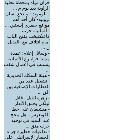
خزان مياه بمحطة تحلية
الزاوية بعد يوم م ...
-
-لوموند-: منتجع -سان
تروبيه- كان أحد أهم
مواقع جيفري إبستين ...
-
ألمانيا.. حزب
فاغنكنيخت يفتح الباب
أمام ائتلاف مع -البديل-
ل ...
-
وسائل إعلام: عمدة
مدينة فرايبرغ الألمانية
يتسبب في أعمال شغب
...
-
هيئة السكك الحديدية
: تشغيل عدد من
القطارات الإضافية بين
الق ...
-
زهرة النيل.. قاتل
ليلكي يخنق الأنهار
-
ميشيغان على خط
الكونغرس.. هل ينجح
عبد السيد في توحيد
حزب منق ...
-
تداعيات خطيرة جراء
الحصار الإسرائيلي على