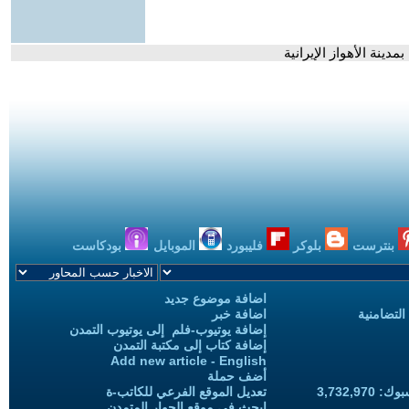
دينة الأهواز الإيرانية
بنترست
بلوكر
فليبورد
الموبايل
بودكاست
اضافة موضوع جديد
التضامنية
اضافة خبر
إضافة يوتيوب-فلم إلى يوتيوب التمدن
إضافة كتاب إلى مكتبة التمدن
Add new article - English
أضف حملة
3,732,97
تعديل الموقع الفرعي للكاتب-ة
ابحث في موقع الحوار المتمدن