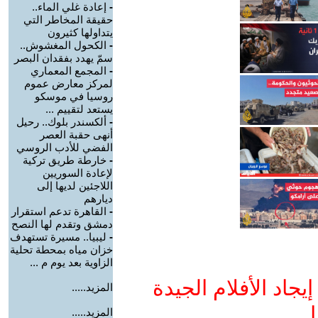
-
إعادة غلي الماء..
حقيقة المخاطر التي
يتداولها كثيرون
-
الكحول المغشوش..
سمّ يهدد بفقدان البصر
-
المجمع المعماري
لمركز معارض عموم
روسيا في موسكو
يستعد لتقييم ...
-
ألكسندر بلوك.. رحيل
أنهى حقبة العصر
الفضي للأدب الروسي
-
خارطة طريق تركية
لإعادة السوريين
اللاجئين لديها إلى
ديارهم
-
القاهرة تدعم استقرار
دمشق وتقدم لها النصح
-
ليبيا.. مسيرة تستهدف
خزان مياه بمحطة تحلية
الزاوية بعد يوم م ...
جاد الأفلام الجيدة
المزيد.....
ا
المزيد.....