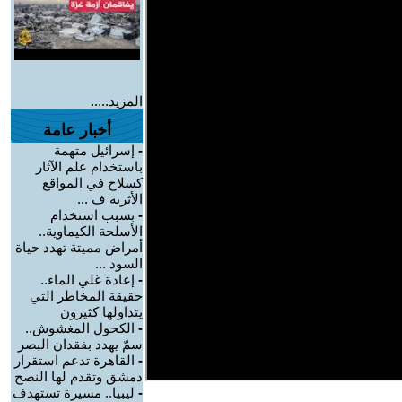
المزيد.....
أخبار عامة
-
إسرائيل متهمة
باستخدام علم الآثار
كسلاح في المواقع
الأثرية ف ...
-
بسبب استخدام
الأسلحة الكيماوية..
أمراض مميتة تهدد حياة
السود ...
-
إعادة غلي الماء..
حقيقة المخاطر التي
يتداولها كثيرون
-
الكحول المغشوش..
سمّ يهدد بفقدان البصر
-
القاهرة تدعم استقرار
دمشق وتقدم لها النصح
-
ليبيا.. مسيرة تستهدف