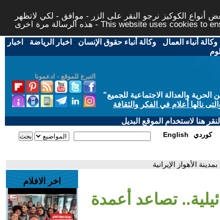
 أنواع الكوكيز نرجو النقر على الزر - موافق - لكي لاتظهر
This website uses cookies to ensure you ge
وكالة أنباء العمال
-
وكالة أنباء حقوق الإنسان
-
اخبار الرياضة
-
اخبار
لوم
التبرع للموقع - ادعمونا
حرية والعدالة الاجتماعية للجميع
"
تى نالها أعلام في الفكر والثقافة
قر هنا لاستخدام الموقع البديل
كوردي
English
دينة الأهواز الإيرانية
اخر الافلام
يلية.. تصاعد أعمدة