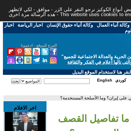
 أنواع الكوكيز نرجو النقر على الزر - موافق - لكي لاتظهر
This website uses cookies to ensure you ge
وكالة أنباء العمال
-
وكالة أنباء حقوق الإنسان
-
اخبار الرياضة
-
اخبار
لوم
التبرع للموقع - ادعمونا
حرية والعدالة الاجتماعية للجميع
"
تى نالها أعلام في الفكر والثقافة
قر هنا لاستخدام الموقع البديل
كوردي
English
كي على إيران؟ وما الأسلحة المستخدمة؟
اخر الافلام
. ما تفاصيل القصف