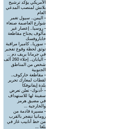
الأمريكي يؤكد ترشيح
بلانش لمنصب المدعي
العام
-
اليمن.. سيول تغمر
شوارع العاصمة صنعاء
-
روسيا.. إعصار غير
مألوف يجتاح مقاطعة
خاباروفسك
-
سوريا.. كاميرا مراقبة
توثق لحظة وقوع تفجير
في جرمانا بريف دم ...
-
اليابان.. إجلاء 260 ألف
شخص من المناطق
الجنوبية
-
مقاطعة خاركوف..
لقطات لمعارك تحرير
بلدة إيفانوفكا
-
-أدنوك- تعلن تعرض
سفينة لها للاستهداف
في مضيق هرمز
والخارجية ...
-
مسيرة قادمة من
رومانيا تنفجر بالقرب
من خط أنابيب غاز في
بلغا ...