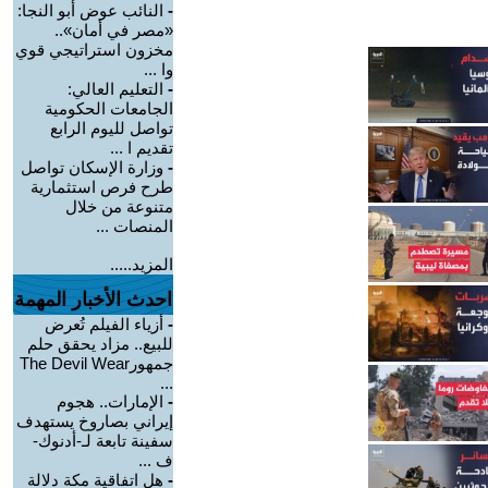
-
النائب عوض أبو النجا:
«مصر في أمان»..
مخزون استراتيجي قوي
وا ...
-
التعليم العالي:
الجامعات الحكومية
تواصل لليوم الرابع
تقديم ا ...
-
وزارة الإسكان تواصل
طرح فرص استثمارية
متنوعة من خلال
المنصات ...
المزيد.....
احدث الأخبار المهمة
-
أزياء الفيلم تُعرض
للبيع.. مزاد يحقق حلم
جمهورThe Devil Wear
...
-
الإمارات.. هجوم
إيراني بصاروخ يستهدف
سفينة تابعة لـ-أدنوك-
ف ...
-
هل اتفاقية مكة دلالة