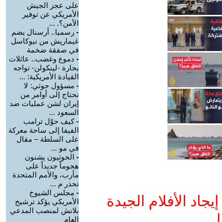
على عجز الجيش
الأمريكي عن توفير
الأمن؟. ...
-
رسميا.. أرسنال يضم
غيماريش من نيوكاسل
في صفقة ضخمة
-
دموع وغضب.. عائلات
بحارة -لينكولن- تواجه
القيادة الأمريكية: ...
-
مسؤول حوثي: لا
نحتاج إلى أوامر من
إيران لشن عمليات ضد
السعود ...
-
كيف حوّل ترامب
الفيفا إلى ساحة معركة
على السلطة – مقال
في مو ...
-
الحوثيون يشنون
هجوماً جديداً على
مأرب، والأمم المتحدة
تحذر م ...
-
مجلس الشيوخ
جاد الأفلام الجيدة
الأمريكي يؤكد ترشيح
بلانش لمنصب المدعي
ا
العام