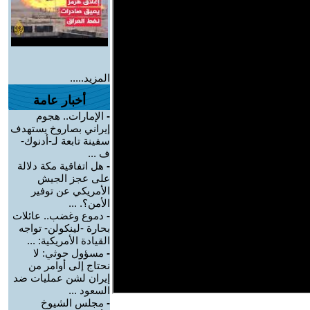
المزيد.....
أخبار عامة
-
الإمارات.. هجوم
إيراني بصاروخ يستهدف
سفينة تابعة لـ-أدنوك-
ف ...
-
هل اتفاقية مكة دلالة
على عجز الجيش
الأمريكي عن توفير
الأمن؟. ...
-
دموع وغضب.. عائلات
بحارة -لينكولن- تواجه
القيادة الأمريكية: ...
-
مسؤول حوثي: لا
نحتاج إلى أوامر من
إيران لشن عمليات ضد
السعود ...
-
مجلس الشيوخ