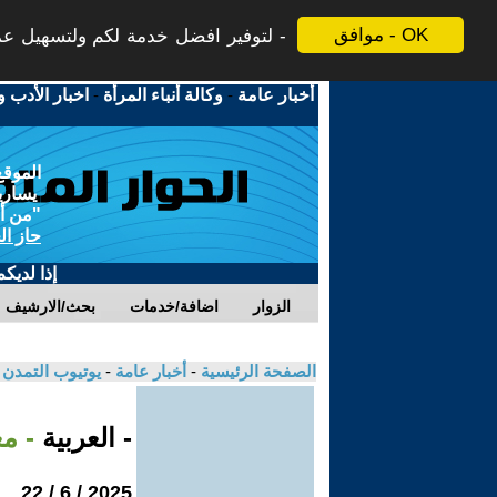
موافق - OK
لتوفير افضل خدمة لكم ولتسهيل عملي
أخبار عامة
-
وكالة أنباء المرأة
-
اخبار الأدب و
الموقع
يسارية
"من أج
حاز ال
إذا لديك
الزوار
اضافة/خدمات
بحث/الارشيف
الصفحة الرئيسية
-
أخبار عامة
-
يوتيوب التمدن
- العربية
- م
2025 / 6 / 22