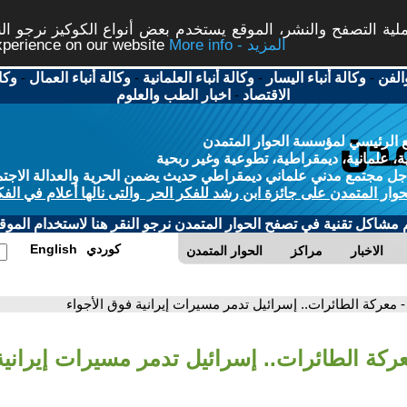
ة التصفح والنشر، الموقع يستخدم بعض أنواع الكوكيز نرجو النق
More info - المزيد
experience on our website
الفن
-
وكالة أنباء اليسار
-
وكالة أنباء العلمانية
-
وكالة أنباء العمال
-
وكا
الاقتصاد
-
اخبار الطب والعلوم
 الرئيسي لمؤسسة الحوار المتمدن
، علمانية، ديمقراطية، تطوعية وغير ربحية
ل مجتمع مدني علماني ديمقراطي حديث يضمن الحرية والعدالة الاجتم
حوار المتمدن على جائزة ابن رشد للفكر الحر والتى نالها أعلام في الفك
م مشاكل تقنية في تصفح الحوار المتمدن نرجو النقر هنا لاستخدام الموقع
كوردي
English
الاخبار
مراكز
الحوار المتمدن
- معركة الطائرات.. إسرائيل تدمر مسيرات إيرانية فوق الأجواء
عركة الطائرات.. إسرائيل تدمر مسيرات إيرانية