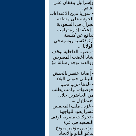
وإسرائيل يتفقان على
-قائم ...
-
سوريا تدين الاعتداءات
الحوثية على منطقة
نجران في السعودية
-
إعلام: إدارة ترامب
تدافع عن كنيسة
أرثوذكسية روسية في
الولايا ...
-
مصر.. الداخلية توقف
شابا أغضب المصريين
ووالدته توجه رسالة مؤ
...
-
إصابة عنصر بالجيش
اللبناني جنوبي البلاد
-
-لدينا حرب يجب
خوضها-.. ترامب يطلب
من الحاضرين خلال
اجتماع ل ...
-
غزة.. ملف المخفيين
قسرا يعود للواجهة
-
تحركات مصرية لوقف
التصعيد في غزة
-
رئيس مؤتمر ميونخ
يدعو الناتو والاتحاد