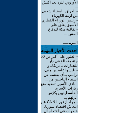
الأوروبي للرد بعد اكتش
...
-
العراق.. استياء شعبي
من أزمة الكهرباء
-
رئيس الوزراء القطري
الأسبق يعلق على
-اتفاقية مكة للدفاع
المش ...
المزيد.....
احدث الأخبار المهمة
-
العثور على أكثر من 50
جثة متحللة في دار
للجنازات بأمريكا.. و ...
-
-ليسوا غاضبين مني-..
ترامب ينأى بنفسه عن
استياء الناخبين من ...
-
نادي الأسير: تمديد منع
زيارات الأسرى
الفلسطينيين يكرّس
عزلهم ...
-
جهاد أزعور لـCNN عن
انتعاش اقتصاد سوريا:
خطوات في الاتجاه ال