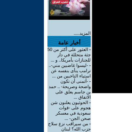
المزيد.....
أخبار عامة
-
العثور على أكثر من 50
جثة متحللة في دار
للجنازات بأمريكا.. و ...
-
-ليسوا غاضبين مني-..
ترامب ينأى بنفسه عن
استياء الناخبين من ...
-
-أتمنى أن تكون
واضحة وصريحة- .. حمد
بن جاسم يعلق على
الاتفاق ...
-
الحوثيون يعلنون شن
هجوم على -قوات
سعودية في معسكر
صحن الجن- ...
-
من سيراقب نزع سلاح
حزب الله؟ لبنان