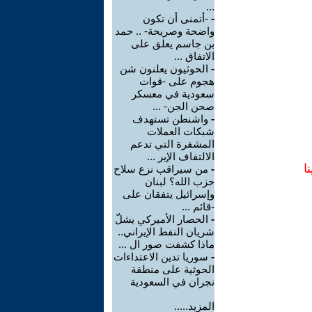
...
-
-أتمنى أن تكون
واضحة وصريحة- .. حمد
بن جاسم يعلق على
الاتفاق ...
-
الحوثيون يعلنون شن
هجوم على -قوات
سعودية في معسكر
صحن الجن- ...
-
واشنطن تستهدف
شبكات العملات
المشفرة التي تدعم
الالتفاف الإير ...
ا
-
من سيراقب نزع سلاح
حزب الله؟ لبنان
وإسرائيل يتفقان على
-قائم ...
-
الحصار الأميركي يشلّ
شريان النفط الإيراني..
ماذا كشفت صور ال ...
-
سوريا تدين الاعتداءات
الحوثية على منطقة
نجران في السعودية
المزيد.....