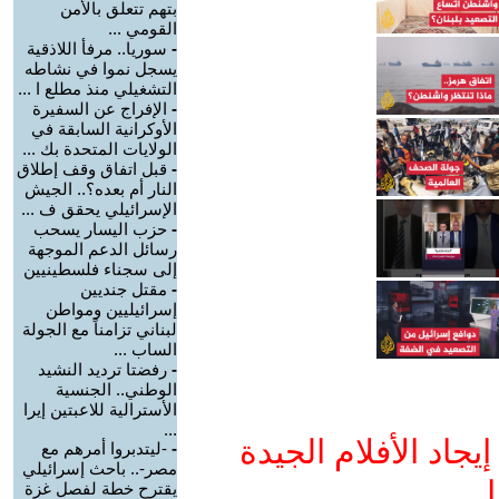
بتهم تتعلق بالأمن
القومي ...
-
سوريا.. مرفأ اللاذقية
يسجل نموا في نشاطه
التشغيلي منذ مطلع ا ...
-
الإفراج عن السفيرة
الأوكرانية السابقة في
الولايات المتحدة بك ...
-
قبل اتفاق وقف إطلاق
النار أم بعده؟.. الجيش
الإسرائيلي يحقق ف ...
-
حزب اليسار يسحب
رسائل الدعم الموجهة
إلى سجناء فلسطينيين
-
مقتل جنديين
إسرائيليين ومواطن
لبناني تزامناً مع الجولة
الساب ...
-
رفضتا ترديد النشيد
الوطني.. الجنسية
الأسترالية للاعبتين إيرا
...
جاد الأفلام الجيدة
-
-ليتدبروا أمرهم مع
مصر-.. باحث إسرائيلي
ا
يقترح خطة لفصل غزة