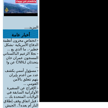
المزيد.....
أخبار عامة
-
انخفاض مخزون أنظمة
الدفاع الأمريكية -بشكل
خطير-.. ما الذي يع ...
-
نجلا الزعيم الباكستاني
المسجون عمران خان
يتحدثان لـCNN عن وا
...
-
مسؤول أممي يكشف
عدد من أعدم بإيران
بتهم تتعلق بالأمن
القومي ...
-
الإفراج عن السفيرة
الأوكرانية السابقة في
الولايات المتحدة بك ...
-
قبل اتفاق وقف إطلاق
النار أم بعده؟.. الجيش