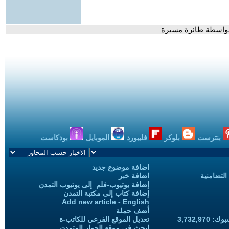
 بواسطة طائرة مسيرة
بنترست
بلوكر
فليبورد
الموبايل
بودكاست
اضافة موضوع جديد
التضامنية
اضافة خبر
إضافة يوتيوب-فلم إلى يوتيوب التمدن
إضافة كتاب إلى مكتبة التمدن
Add new article - English
أضف حملة
3,732,97
تعديل الموقع الفرعي للكاتب-ة
ابحث في موقع الحوار المتمدن