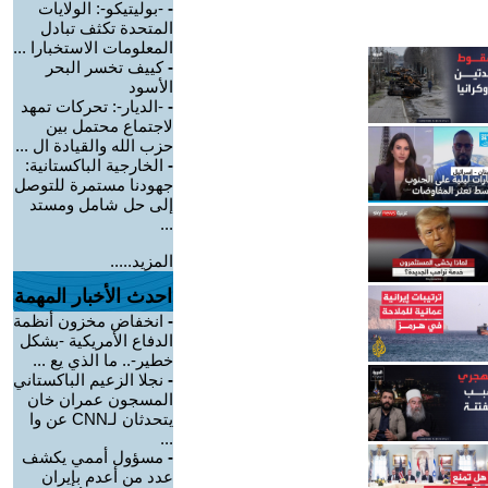
-
-بوليتيكو-: الولايات
المتحدة تكثف تبادل
المعلومات الاستخبارا ...
-
كييف تخسر البحر
الأسود
-
-الديار-: تحركات تمهد
لاجتماع محتمل بين
حزب الله والقيادة ال ...
-
الخارجية الباكستانية:
جهودنا مستمرة للتوصل
إلى حل شامل ومستد
...
المزيد.....
احدث الأخبار المهمة
-
انخفاض مخزون أنظمة
الدفاع الأمريكية -بشكل
خطير-.. ما الذي يع ...
-
نجلا الزعيم الباكستاني
المسجون عمران خان
يتحدثان لـCNN عن وا
...
-
مسؤول أممي يكشف
عدد من أعدم بإيران