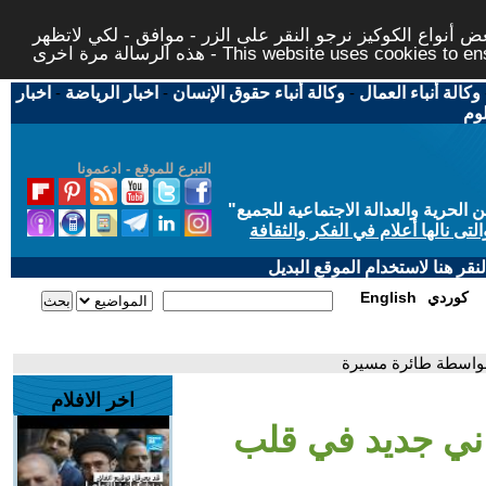
 أنواع الكوكيز نرجو النقر على الزر - موافق - لكي لاتظهر
This website uses cookies to ensure you ge
وكالة أنباء العمال
-
وكالة أنباء حقوق الإنسان
-
اخبار الرياضة
-
اخبار
لوم
التبرع للموقع - ادعمونا
حرية والعدالة الاجتماعية للجميع
"
تى نالها أعلام في الفكر والثقافة
قر هنا لاستخدام الموقع البديل
كوردي
English
 بواسطة طائرة مسيرة
اخر الافلام
راني جديد في قلب