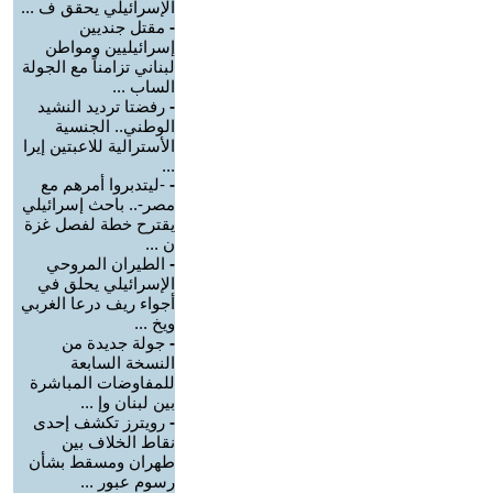
الإسرائيلي يحقق ف ...
-
مقتل جنديين
إسرائيليين ومواطن
لبناني تزامناً مع الجولة
الساب ...
-
رفضتا ترديد النشيد
الوطني.. الجنسية
الأسترالية للاعبتين إيرا
...
-
-ليتدبروا أمرهم مع
مصر-.. باحث إسرائيلي
يقترح خطة لفصل غزة
ن ...
-
الطيران المروحي
الإسرائيلي يحلق في
أجواء ريف درعا الغربي
ويخ ...
-
جولة جديدة من
النسخة السابعة
للمفاوضات المباشرة
بين لبنان وإ ...
-
رويترز تكشف إحدى
نقاط الخلاف بين
طهران ومسقط بشأن
رسوم عبور ...