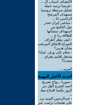
لاكتشاف أسباب ال ...
-
فرنسا ترصد حملة
تضليل مرتبطة بروسيا
تستهدف المرشح
الرئاسي غا ...
-
مباشر: إيران تحذر
دول الخليج من
استهداف منشآتها
للطاقة ردا ع ...
-
كيف ينظر أطراف
الصراع للاتفاق المرتقب
بشأن هرمز؟
-
سلام على ورق.. لماذا
يشتعل إقليم تيغراي
مجددا؟
المزيد.....
احدث الأخبار المهمة
-
سوريا.. رواج تصريح
أحمد الشرع لأهل دير
الزور بكلمة افتتاح مط
...
-
عبدالرحمن السيد يرد
على هجمات ترامب عبر