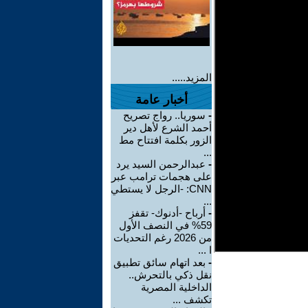
المزيد.....
أخبار عامة
-
سوريا.. رواج تصريح
أحمد الشرع لأهل دير
الزور بكلمة افتتاح مط
...
-
عبدالرحمن السيد يرد
على هجمات ترامب عبر
CNN: -الرجل لا يستطي
...
-
أرباح -أدنوك- تقفز
59% في النصف الأول
من 2026 رغم التحديات
ا ...
-
بعد اتهام سائق تطبيق
نقل ذكي بالتحرش..
الداخلية المصرية
تكشف ...