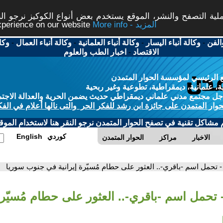
ة التصفح والنشر، الموقع يستخدم بعض أنواع الكوكيز نرجو النق
More info - المزيد
experience on our website
الفن
-
وكالة أنباء اليسار
-
وكالة أنباء العلمانية
-
وكالة أنباء العمال
-
وكا
الاقتصاد
-
اخبار الطب والعلوم
 الرئيسي لمؤسسة الحوار المتمدن
، علمانية، ديمقراطية، تطوعية وغير ربحية
ل مجتمع مدني علماني ديمقراطي حديث يضمن الحرية والعدالة الاجتم
حوار المتمدن على جائزة ابن رشد للفكر الحر والتى نالها أعلام في الفك
م مشاكل تقنية في تصفح الحوار المتمدن نرجو النقر هنا لاستخدام الموقع
كوردي
English
الاخبار
مراكز
الحوار المتمدن
- تحمل اسم -باقري-.. العثور على حطام مُسيّرة إيرانية في جنوب سوريا
 تحمل اسم -باقري-.. العثور على حطام مُسيّرة