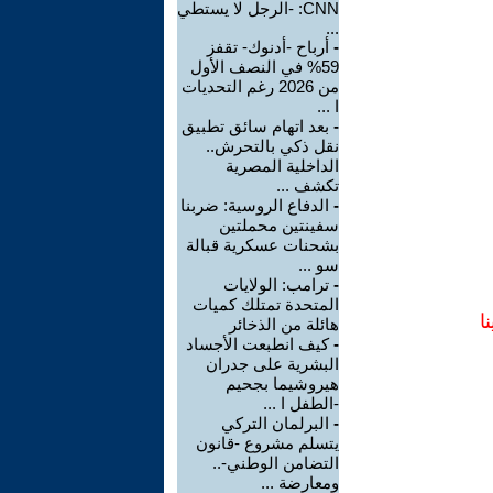
CNN: -الرجل لا يستطي
...
-
أرباح -أدنوك- تقفز
59% في النصف الأول
من 2026 رغم التحديات
ا ...
-
بعد اتهام سائق تطبيق
نقل ذكي بالتحرش..
الداخلية المصرية
تكشف ...
-
الدفاع الروسية: ضربنا
سفينتين محملتين
بشحنات عسكرية قبالة
سو ...
-
ترامب: الولايات
المتحدة تمتلك كميات
ا
هائلة من الذخائر
-
كيف انطبعت الأجساد
البشرية على جدران
هيروشيما بجحيم
-الطفل ا ...
-
البرلمان التركي
يتسلم مشروع -قانون
التضامن الوطني-..
ومعارضة ...