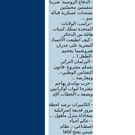
-
الدفاع الروسية: ضربنا
سفينتين محملتين
بشحنات عسكرية قبالة
سو ...
-
ترامب: الولايات
المتحدة تمتلك كميات
هائلة من الذخائر
-
كيف انطبعت الأجساد
البشرية على جدران
هيروشيما بجحيم
-الطفل ا ...
-
البرلمان التركي
يتسلم مشروع -قانون
التضامن الوطني-..
ومعارضة ...
-
حزب بولندي يهاجم
مقترحا لنواب أوكرانيين
ويصفه بـ-الخطاب الإم
...
-
الكاميرات ترصد لحظة
مرور قذيفة إسرائيلية
بمحاذاة منزل مأهول ...
-
-عالم أحياء
اصطناعي-.. نظام
صيني يفتح آفاقا