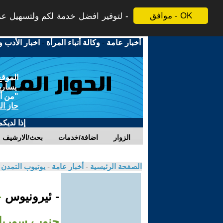
موافق - OK
لتوفير افضل خدمة لكم ولتسهيل عملي
أخبار عامة
-
وكالة أنباء المرأة
-
اخبار الأدب و
الموقع
يسارية
"من أج
حاز ال
إذا لديك
الزوار
اضافة/خدمات
بحث/الارشيف
الصفحة الرئيسية
-
أخبار عامة
-
يوتيوب التمدن
- ئيرونيوس
-
جنوب سوريا