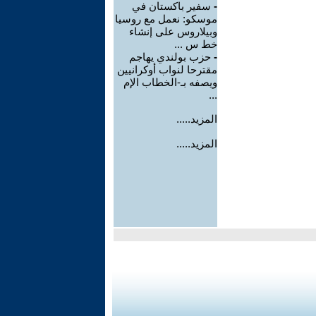
-
سفير باكستان في
موسكو: نعمل مع روسيا
وبيلاروس على إنشاء
خط س ...
-
حزب بولندي يهاجم
مقترحا لنواب أوكرانيين
ويصفه بـ-الخطاب الإم
...
المزيد.....
المزيد.....