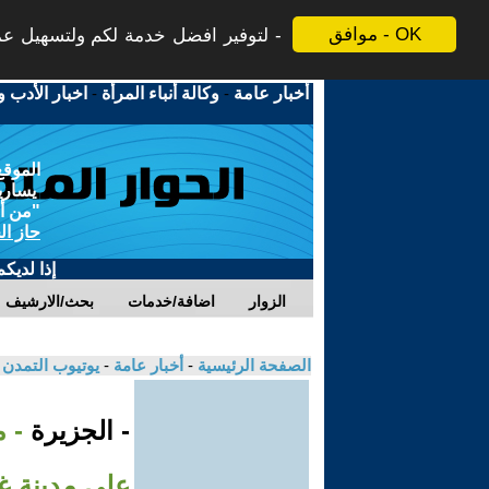
موافق - OK
لتوفير افضل خدمة لكم ولتسهيل عملي
أخبار عامة
-
وكالة أنباء المرأة
-
اخبار الأدب و
الموقع
يسارية
"من أج
حاز ال
إذا لديك
الزوار
اضافة/خدمات
بحث/الارشيف
الصفحة الرئيسية
-
أخبار عامة
-
يوتيوب التمدن
- الجزيرة
على مدينة غ