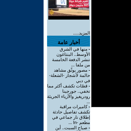
المزيد.....
أخبار عامة
-
منها في الشرق
الأوسط.. البنتاغون
تنشر الدفعة الخامسة
من ملفا ...
-
مصور يوثّق مشاهد
حالمة لأشجار -الشعلة-
في دبي
-
قصّات تكشف أكثر مما
تخفي.. جورجينا
رودريغيز والأزياء الجريئة
...
-
كاميرات مراقبة
تكشف تفاصيل حادثة
إطلاق نار جماعي في
مطعم -In ...
-
صباح السبت.. أين