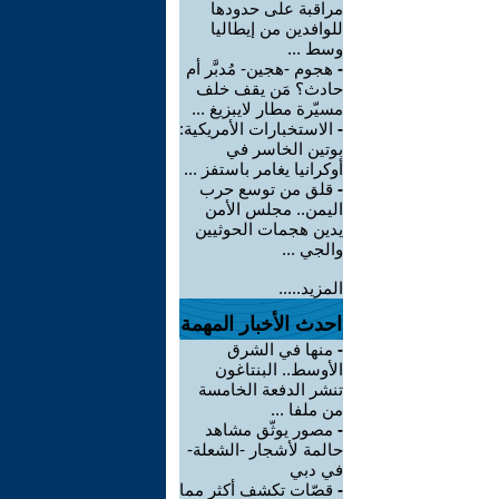
مراقبة على حدودها
للوافدين من إيطاليا
وسط ...
-
هجوم -هجين- مُدبَّر أم
حادث؟ مَن يقف خلف
مسيّرة مطار لايبزيغ ...
-
الاستخبارات الأمريكية:
بوتين الخاسر في
أوكرانيا يغامر باستفز ...
-
قلق من توسع حرب
اليمن.. مجلس الأمن
يدين هجمات الحوثيين
والجي ...
المزيد.....
احدث الأخبار المهمة
-
منها في الشرق
الأوسط.. البنتاغون
تنشر الدفعة الخامسة
من ملفا ...
-
مصور يوثّق مشاهد
حالمة لأشجار -الشعلة-
في دبي
-
قصّات تكشف أكثر مما