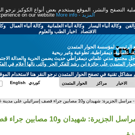
ة التصفح والنشر، الموقع يستخدم بعض أنواع الكوكيز نرجو النق
More info - المزيد
experience on our website
الفن
-
وكالة أنباء اليسار
-
وكالة أنباء العلمانية
-
وكالة أنباء العمال
-
وكا
الاقتصاد
-
اخبار الطب والعلوم
 الرئيسي لمؤسسة الحوار المتمدن
، علمانية، ديمقراطية، تطوعية وغير ربحية
ل مجتمع مدني علماني ديمقراطي حديث يضمن الحرية والعدالة الاجتم
حوار المتمدن على جائزة ابن رشد للفكر الحر والتى نالها أعلام في الفك
م مشاكل تقنية في تصفح الحوار المتمدن نرجو النقر هنا لاستخدام الموقع
كوردي
English
الاخبار
مراكز
الحوار المتمدن
- مراسل الجزيرة: شهيدان و10 مصابين جراء قصف إسرائيلي على مدينة غزة
- مراسل الجزيرة: شهيدان و10 مص
زة