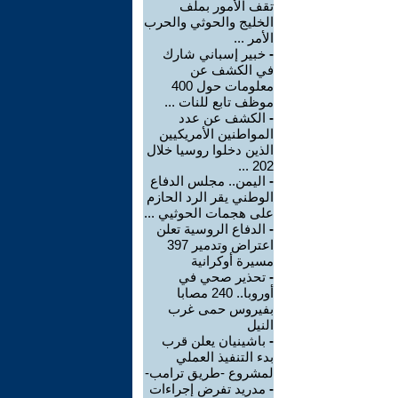
تقف الأمور بملف
الخليج والحوثي والحرب
الأمر ...
-
خبير إسباني شارك
في الكشف عن
معلومات حول 400
موظف تابع للنات ...
-
الكشف عن عدد
المواطنين الأمريكيين
الذين دخلوا روسيا خلال
202 ...
-
اليمن.. مجلس الدفاع
الوطني يقر الرد الحازم
على هجمات الحوثيي ...
-
الدفاع الروسية تعلن
اعتراض وتدمير 397
مسيرة أوكرانية
-
تحذير صحي في
أوروبا.. 240 مصابا
بفيروس حمى غرب
النيل
-
باشينيان يعلن قرب
بدء التنفيذ العملي
لمشروع -طريق ترامب-
-
مدريد تفرض إجراءات