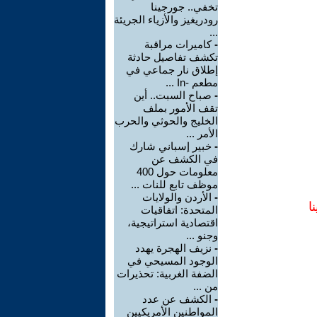
تخفي.. جورجينا
رودريغيز والأزياء الجريئة
...
-
كاميرات مراقبة
تكشف تفاصيل حادثة
إطلاق نار جماعي في
مطعم -In ...
-
صباح السبت.. أين
تقف الأمور بملف
الخليج والحوثي والحرب
الأمر ...
-
خبير إسباني شارك
في الكشف عن
معلومات حول 400
موظف تابع للنات ...
-
الأردن والولايات
ا
المتحدة: اتفاقيات
اقتصادية استراتيجية،
وجنو ...
-
نزيف الهجرة يهدد
الوجود المسيحي في
الضفة الغربية: تحذيرات
من ...
-
الكشف عن عدد
المواطنين الأمريكيين