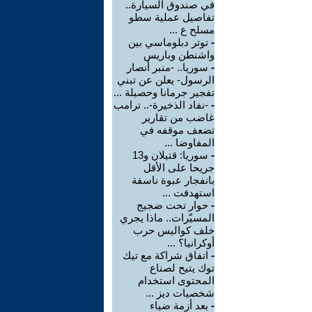
في صندوق السيارة..
تفاصيل عملية سطو
مسلح ع ...
-
توتر دبلوماسي بين
واشنطن وباريس
-
سوريا.. -منبر أنصار
الرسول- يعلن عن تبني
تفجير جرمانا وحصيلة ...
-
-نفاد الذخيرة-.. ترامب
غاضب من تقارير
تضعف موقفه في
المفاوضا ...
-
سوريا: قتيلان و13
جريحا على الأقل
بانفجار عبوة ناسفة
استهدفت ...
-
حوار تحت ضجيج
المسيّرات.. ماذا يجري
خلف كواليس حرب
أوكرانيا؟ ...
-
اتفاق شراكة مع تيك
توك يتيح لصناع
المحتوى استخدام
شخصيات ديز ...
-
بعد أزمة ضياء