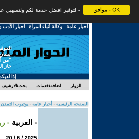
موافق - OK
لتوفير افضل خدمة لكم ولتسهيل عملي
أخبار عامة
-
وكالة أنباء المرأة
-
اخبار الأدب و
الموقع
يسارية
"من أج
حاز ال
إذا لديك
الزوار
اضافة/خدمات
بحث/الارشيف
الصفحة الرئيسية
-
أخبار عامة
-
يوتيوب التمدن
- العربية
- ر
2025 / 6 / 20