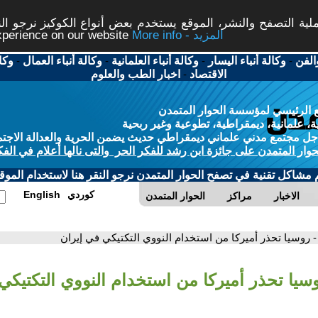
ة التصفح والنشر، الموقع يستخدم بعض أنواع الكوكيز نرجو النق
More info - المزيد
experience on our website
الفن
-
وكالة أنباء اليسار
-
وكالة أنباء العلمانية
-
وكالة أنباء العمال
-
وكا
الاقتصاد
-
اخبار الطب والعلوم
 الرئيسي لمؤسسة الحوار المتمدن
، علمانية، ديمقراطية، تطوعية وغير ربحية
ل مجتمع مدني علماني ديمقراطي حديث يضمن الحرية والعدالة الاجتم
حوار المتمدن على جائزة ابن رشد للفكر الحر والتى نالها أعلام في الفك
م مشاكل تقنية في تصفح الحوار المتمدن نرجو النقر هنا لاستخدام الموقع
كوردي
English
الاخبار
مراكز
الحوار المتمدن
- روسيا تحذر أميركا من استخدام النووي التكتيكي في إيران
وسيا تحذر أميركا من استخدام النووي التكتيكي