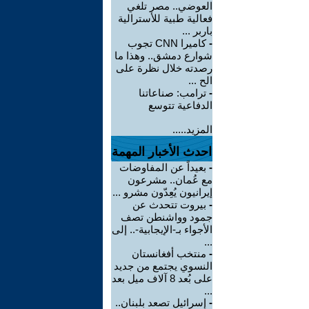
العوضي.. مصر تلغي
فعالية طبية للأسترالية
باربر ...
-
كاميرا CNN تجوب
شوارع دمشق.. وهذا ما
رصدته خلال نظرة على
الح ...
-
ترامب: صناعاتنا
الدفاعية تتوسع
المزيد.....
احدث الأخبار المهمة
-
بعيداً عن المفاوضات
مع عُمان.. مشرعون
إيرانيون يُعِدّون مشرو ...
-
بيروت تتحدث عن
جمود وواشنطن تصف
الأجواء بـ-الإيجابية-.. إلى
...
-
منتخب أفغانستان
النسوي يجتمع من جديد
على بُعد 8 آلاف ميل بعد
...
-
إسرائيل تصعد بلبنان..