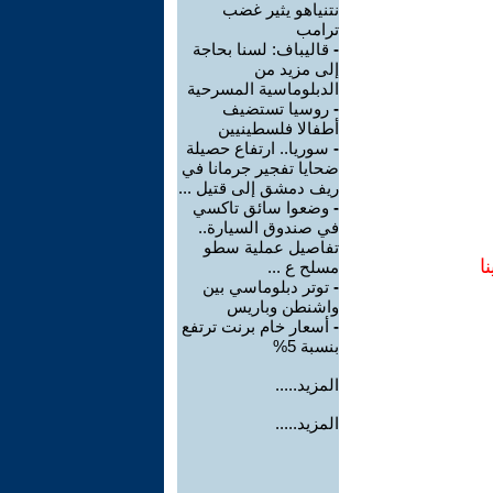
نتنياهو يثير غضب
ترامب
-
قاليباف: لسنا بحاجة
إلى مزيد من
الدبلوماسية المسرحية
-
روسيا تستضيف
أطفالا فلسطينيين
-
سوريا.. ارتفاع حصيلة
ضحايا تفجير جرمانا في
ريف دمشق إلى قتيل ...
-
وضعوا سائق تاكسي
في صندوق السيارة..
تفاصيل عملية سطو
ا
مسلح ع ...
-
توتر دبلوماسي بين
واشنطن وباريس
-
أسعار خام برنت ترتفع
بنسبة 5%
المزيد.....
المزيد.....