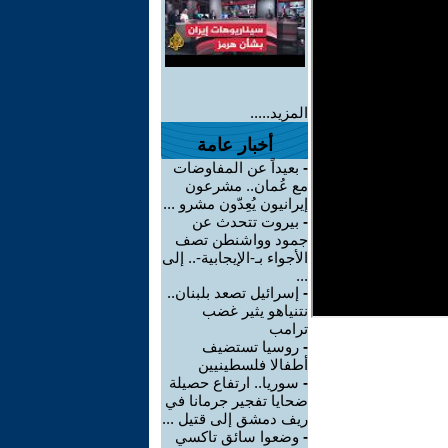
المزيد.....
أخبار عامة
-
بعيداً عن المفاوضات
مع عُمان.. مشرعون
إيرانيون يُعِدّون مشرو ...
-
بيروت تتحدث عن
جمود وواشنطن تصف
الأجواء بـ-الإيجابية-.. إلى
...
-
إسرائيل تصعد بلبنان..
نتنياهو يثير غضب
ترامب
-
روسيا تستضيف
أطفالا فلسطينيين
-
سوريا.. ارتفاع حصيلة
ضحايا تفجير جرمانا في
ريف دمشق إلى قتيل ...
-
وضعوا سائق تاكسي