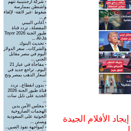
-
شركة أرجنتينية تتهم
واشنطن بممارسة
ضغوط -غير لائقة- لإلغاء
م ...
-
أغاني البيبي
المفضلة.. تردد قناة
طيور الجنة 2026 Toyor
Al-Ja ...
-
تحديث البنوك
والشركات.. سعر الدولار
اليوم في مصر مقابل
الجني ...
-
مفاجأة في عيار 21
اليوم.. تراجع جديد في
أسعار الذهب بمصر وتح
...
-
بدون انقطاع.. تردد
قناة طيور الجنة 2026
الجديد على نايل سات
...
-
مجلس الأمن يدين
الهجمات الصاروخية
جاد الأفلام الجيدة
الحوثية على السعودية
ويستن ...
-
لمواجهة نفوذ الصين..
ا