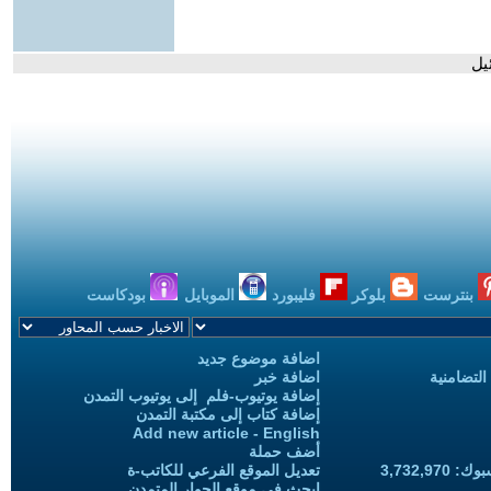
يل
بنترست
بلوكر
فليبورد
الموبايل
بودكاست
اضافة موضوع جديد
التضامنية
اضافة خبر
إضافة يوتيوب-فلم إلى يوتيوب التمدن
إضافة كتاب إلى مكتبة التمدن
Add new article - English
أضف حملة
3,732,97
تعديل الموقع الفرعي للكاتب-ة
ابحث في موقع الحوار المتمدن