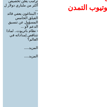
ترامب يعلن تخصيص
أكثر من ملياري دولار ل
وتيوب التمدن
...
-
البنتاغون يعفي قائد
الفيلق الخامس
المسؤول عن تنسيق
الدعم لأو ...
-
نظام باتريوت.. لماذا
تتناقص إمداداته في
العالم؟
المزيد.....
المزيد.....