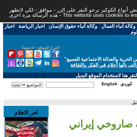
 أنواع الكوكيز نرجو النقر على الزر - موافق - لكي لاتظهر
This website uses cookies to ensure you ge
وكالة أنباء العمال
-
وكالة أنباء حقوق الإنسان
-
اخبار الرياضة
-
اخبار
لوم
التبرع للموقع - ادعمونا
حرية والعدالة الاجتماعية للجميع
"
تى نالها أعلام في الفكر والثقافة
قر هنا لاستخدام الموقع البديل
كوردي
English
يل
اخر الافلام
 صاروخي إيراني