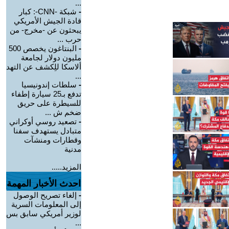
...
-
شبكة -CNN-: كبار
قادة الجيش الأمريكي
يبحثون عن -مخرج- من
حرب ...
-
البنتاغون يخصص 500
مليون دولار لجامعة
ألاسكا للِكشف عن التهد
...
-
سلطات إندونيسيا
تدفع بـ25 سيارة إطفاء
للسيطرة على حريق
ضخم ش ...
-
تصعيد روسي أوكراني
متبادل يستهدف سفنا
وقطارات ومنشآت
مدنية
المزيد.....
احدث الأخبار المهمة
-
إلغاء تصريح الوصول
إلى المعلومات السرية
لوزير أمريكي سابق بس
...