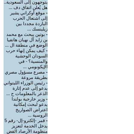
يتوجهون إلى السعودية..
هل يُعلن اتفاق دف ...
-
موقع أوكراني يشير
إلى اشتعال الحرب
الباردة مجددا بين
زيلينسك ...
-
بوتين يبحث مع محمد
بن زايد آل نهيان هاتفيا
الوضع في منطقة ال ...
-
كيف يمكن إنهاء حرب
السودان الوحشية
والمنسية؟ - في
الإيكونومي ...
-
مصرع مسؤول مصري
بطريقة مروعة
-
رئيس الوزراء الليتواني
يدعو إلى عدم إثارة
الذعر بالمعلومات ح ...
-
وزير خارجية بولندا
يدعو لبحث إمكانية
اعتراض الصواريخ
الروسية ...
-
قمر -إلكترو-إل- رقم 5
يدخل الخدمة لتعزيز
منظومة الأرصاد الفض