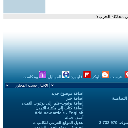
في محاكاة الحرب؟
بنترست
بلوكر
فليبورد
الموبايل
بودكاست
اضافة موضوع جديد
التضامنية
اضافة خبر
إضافة يوتيوب-فلم إلى يوتيوب التمدن
إضافة كتاب إلى مكتبة التمدن
Add new article - English
أضف حملة
3,732,97
تعديل الموقع الفرعي للكاتب-ة
ابحث في موقع الحوار المتمدن