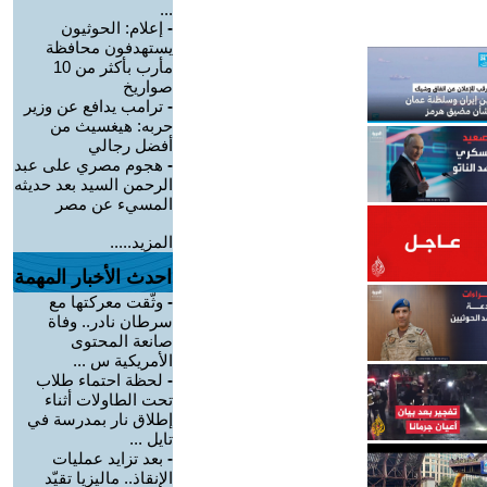
...
-
إعلام: الحوثيون
يستهدفون محافظة
مأرب بأكثر من 10
صواريخ
-
ترامب يدافع عن وزير
حربه: هيغسيث من
أفضل رجالي
-
هجوم مصري على عبد
الرحمن السيد بعد حديثه
المسيء عن مصر
المزيد.....
احدث الأخبار المهمة
-
وثّقت معركتها مع
سرطان نادر.. وفاة
صانعة المحتوى
الأمريكية س ...
-
لحظة احتماء طلاب
تحت الطاولات أثناء
إطلاق نار بمدرسة في
تايل ...
-
بعد تزايد عمليات
الإنقاذ.. ماليزيا تقيّد