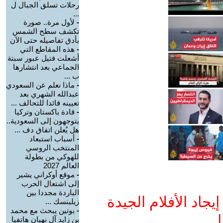
رحلات تسلق الجبال ل
...
-
لأول مرة.. صورة
تكشف سطح الشمس
بأدق تفاصيله حتى الآن
-
هذه المقاطع التي
أشعلت فتيل عبور سبتة
الجماعي بعد انتشارها
ب ...
-
ماذا نعلم عن السعودي
عبدالله الشهري بعد
تعيينه قائدا للتحالف ...
-
قادة باكستان وتركيا
يتوجهون إلى السعودية..
هل يُعلن اتفاق دف ...
-
أسباب استبعاد
المنتخب الروسي
للهوكي من بطولة
العالم 2027
-
موقع أوكراني يشير
إلى اشتعال الحرب
الباردة مجددا بين
جاد الأفلام الجيدة
زيلينسك ...
-
بوتين يبحث مع محمد
ا
بن زايد آل نهيان هاتفيا