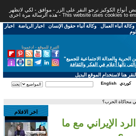
 أنواع الكوكيز نرجو النقر على الزر - موافق - لكي لاتظهر
This website uses cookies to ensure you ge
وكالة أنباء العمال
-
وكالة أنباء حقوق الإنسان
-
اخبار الرياضة
-
اخبار
لوم
التبرع للموقع - ادعمونا
حرية والعدالة الاجتماعية للجميع
"
تى نالها أعلام في الفكر والثقافة
قر هنا لاستخدام الموقع البديل
كوردي
English
في محاكاة الحرب؟
اخر الافلام
لرد الإيراني مع ما