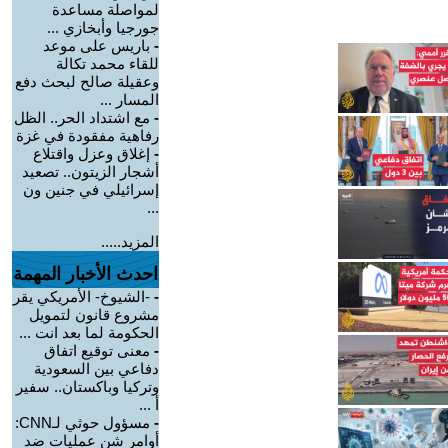
لمواصلة مساعدة
جورجيا وأبخازي ...
-
باريس على موعد
للقاء محمد تكالة
وعقيلة صالح لبحث دفع
المسار ...
-
مع اشتداد الحر.. الظل
رفاهية مفقودة في غزة
-
إغلاق وعزل واقتلاع
أشجار الزيتون.. تصعيد
إسرائيلي في جنين ون
...
المزيد.....
احدث الأخبار المهمة
-
-الشيوخ- الأمريكي يقر
مشروع قانون لتمويل
الحكومة لما بعد انت ...
-
معنى توقيع اتفاق
دفاعي بين السعودية
وتركيا وباكستان.. سفير
أ ...
-
مسؤول حوثي لـCNN:
أوامر شن عمليات ضد