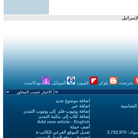
إسرائيل
بنترست
بلوكر
فليبورد
الموبايل
بودكاست
اضافة موضوع جديد
التضامنية
اضافة خبر
إضافة يوتيوب-فلم إلى يوتيوب التمدن
إضافة كتاب إلى مكتبة التمدن
Add new article - English
أضف حملة
3,732,97
تعديل الموقع الفرعي للكاتب-ة
ابحث في موقع الحوار المتمدن