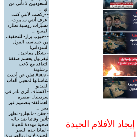
السعوديين لا تأتي من
إي ...
-
-ركضت لأنني كنت
أعرف أنني سأموت-..
مسيّرات روسية تطارد
المسع ...
-
-حبوب براز- للتخفيف
من حساسية الفول
السوداني!
-
بشكل مفاجئ..
ليفربول يحسم صفقة
التعاقد مع لاعب
برشلونة
-
Asus تعلن عن أحدث
شاشاتها لمحبي ألعاب
الفيديو
-
اكتشاف أثري نادر في
سردينيا.. -مقبرة
العمالقة- بتصميم غير
مس ...
-
حقن -مانجارو- تظهر
تأثيرا وقائيا ضد حالة
جاد الأفلام الجيدة
صحية مهددة للحياة
-
لماذا حدة البصر
ا
الجيدة لا تدل بالضرورة