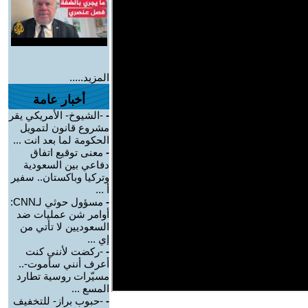
المزيد.....
أخبار عامة
-
-الشيوخ- الأمريكي يقر
مشروع قانون لتمويل
الحكومة لما بعد انت ...
-
معنى توقيع اتفاق
دفاعي بين السعودية
وتركيا وباكستان.. سفير
أ ...
-
مسؤول حوثي لـCNN:
أوامر شن عمليات ضد
السعوديين لا تأتي من
إي ...
-
-ركضت لأنني كنت
أعرف أنني سأموت-..
مسيّرات روسية تطارد
المسع ...
-
-حبوب براز- للتخفيف