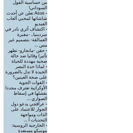
من حساسية الفول
السوداني!
-
Asus تعلن عن أحدث
شاشاتها لمحبي ألعاب
الفيديو
-
اكتشاف أثري نادر في
سردينيا.. -مقبرة
العمالقة- بتصميم غير
مس ...
-
حقن -مانجارو- تظهر
تأثيرا وقائيا ضد حالة
صحية مهددة للحياة
-
لماذا حدة البصر
الجيدة لا تدل بالضرورة
على صحة العينين؟
-
القوات الجوية
الأوكرانية تعترف مجددا
بفشلها في إسقاط
الصواري ...
-
عراقجي يدعو دول
الجوار للاعتماد على
الذات ومواجهة
التحديات ا ...
-
الخارجية الروسية:
موسكو مستعدة