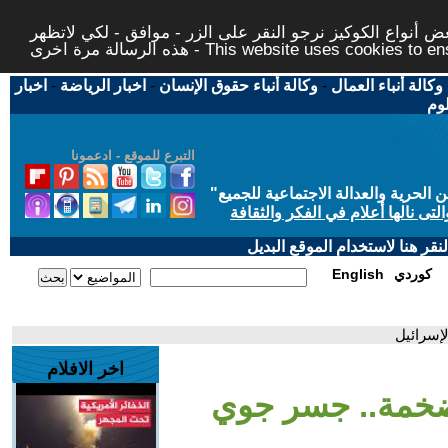
 أنواع الكوكيز نرجو النقر على الزر - موافق - لكي لاتظهر
This website uses cookies to ensure you ge
وكالة أنباء العمال
-
وكالة أنباء حقوق الإنسان
-
اخبار الرياضة
-
اخبار
لوم
التبرع للموقع - ادعمونا
حرية والعدالة الاجتماعية للجميع
"
تى نالها أعلام في الفكر والثقافة
قر هنا لاستخدام الموقع البديل
كوردي
English
إسرائيل
اخر الافلام
خمة.. جسر جوي