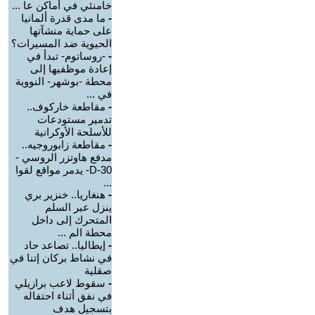
خامنئي في أماكن عا ...
-
ما مدى قدرة ألمانيا
على حماية منشآتها
الحيوية ضد المسيرات؟
-
-روساتوم- تبدأ في
إعادة موظفيها إلى
محطة -بوشهر- النووية
في ...
-
مقاطعة خاركوف..
تدمير مستودعات
للأسلحة الأوكرانية
-
مقاطعة زابوروجيه..
مدفع هاوتزر الروسي -
D-30- يدمر مواقع لقوا
...
-
هنغاريا.. خنزير بري
ينزل عبر السلم
المتحرك إلى داخل
محطة الم ...
-
إيطاليا.. تصاعد حاد
في نشاط بركان إتنا في
صقلية
-
سقوط لاعب برازيلي
في نفق أثناء احتفاله
بتسجيل هدف