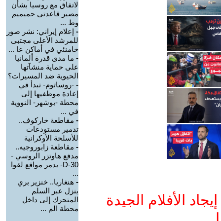
لاتفاق مع روسيا بشأن
مصير قاعدتي حميميم
وط ...
-
إعلام إيراني: نشر صور
للمرشد الأعلى مجتبى
خامنئي في أماكن عا ...
-
ما مدى قدرة ألمانيا
على حماية منشآتها
الحيوية ضد المسيرات؟
-
-روساتوم- تبدأ في
إعادة موظفيها إلى
محطة -بوشهر- النووية
في ...
-
مقاطعة خاركوف..
تدمير مستودعات
للأسلحة الأوكرانية
-
مقاطعة زابوروجيه..
مدفع هاوتزر الروسي -
D-30- يدمر مواقع لقوا
...
-
هنغاريا.. خنزير بري
ينزل عبر السلم
جاد الأفلام الجيدة
المتحرك إلى داخل
محطة الم ...
ا