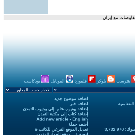
فاوضات مع إيران
بنترست
بلوكر
فليبورد
الموبايل
بودكاست
اضافة موضوع جديد
التضامنية
اضافة خبر
إضافة يوتيوب-فلم إلى يوتيوب التمدن
إضافة كتاب إلى مكتبة التمدن
Add new article - English
أضف حملة
3,732,97
تعديل الموقع الفرعي للكاتب-ة
ابحث في موقع الحوار المتمدن