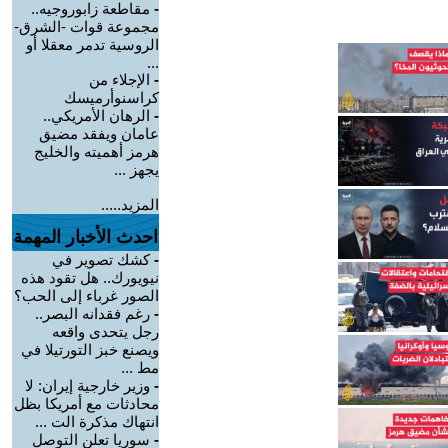
-
مقاطعة زابوروجيه..
مجموعة قوات -الشرق-
الروسية تدمر معقلا أو
...
-
الإجلاء من
كراسنوأرميسك
-
الرهان الأمريكي..
عامان ويفقد مضيق
هرمز أهميته والخليج
يجهز ...
المزيد.....
احدث الأخبار المهمة
-
كشك تصوير في
نيويورك.. هل تقود هذه
الصور غرباء إلى الحب؟
-
رغم فقدانه البصر..
رجل يتحدى واقعه
ويصنع خبز التورتيلا في
مط ...
-
وزير خارجية إيران: لا
محادثات مع أمريكا بظل
انتهاك مذكرة الت ...
-
سوريا تعلن التوصل