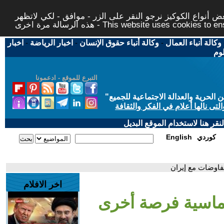
 أنواع الكوكيز نرجو النقر على الزر - موافق - لكي لاتظهر
This website uses cookies to ensure you ge
وكالة أنباء العمال
-
وكالة أنباء حقوق الإنسان
-
اخبار الرياضة
-
اخبار
لوم
التبرع للموقع - ادعمونا
حرية والعدالة الاجتماعية للجميع
"
تى نالها أعلام في الفكر والثقافة
قر هنا لاستخدام الموقع البديل
كوردي
English
فاوضات مع إيران
اخر الافلام
وماسية فرصة أخرى