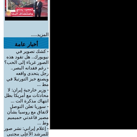
المزيد.....
أخبار عامة
-
كشك تصوير في
نيويورك.. هل تقود هذه
الصور غرباء إلى الحب؟
-
رغم فقدانه البصر..
رجل يتحدى واقعه
ويصنع خبز التورتيلا في
مط ...
-
وزير خارجية إيران: لا
محادثات مع أمريكا بظل
انتهاك مذكرة الت ...
-
سوريا تعلن التوصل
لاتفاق مع روسيا بشأن
مصير قاعدتي حميميم
وط ...
-
إعلام إيراني: نشر صور
للمرشد الأعلى مجتبى