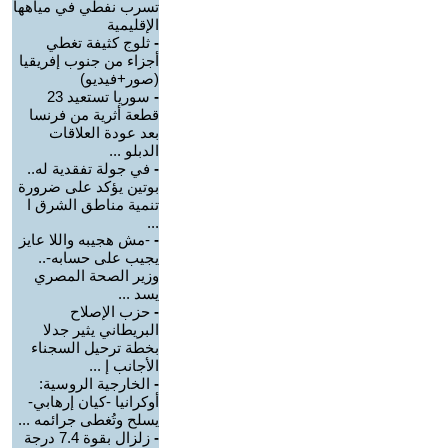
تسرب نفطي في مياهها
الإقليمية
-
ثلوج كثيفة تغطي
أجزاء من جنوب إفريقيا
(صور+فيديو)
-
سوريا تستعيد 23
قطعة أثرية من فرنسا
بعد عودة العلاقات
الدبلو ...
-
في جولة تفقدية له..
بوتين يؤكد على ضرورة
تنمية مناطق الشرق ا
...
-
-مش هجيبه واللا عايز
يجيب على حسابه-..
وزير الصحة المصري
يسد ...
-
حزب الإصلاح
البريطاني يثير جدلا
بخطة ترحيل السجناء
الأجانب إ ...
-
الخارجية الروسية:
أوكرانيا -كيان إرهابي-
يسلح وتُغطى جرائمه ...
-
زلزال بقوة 7.4 درجة