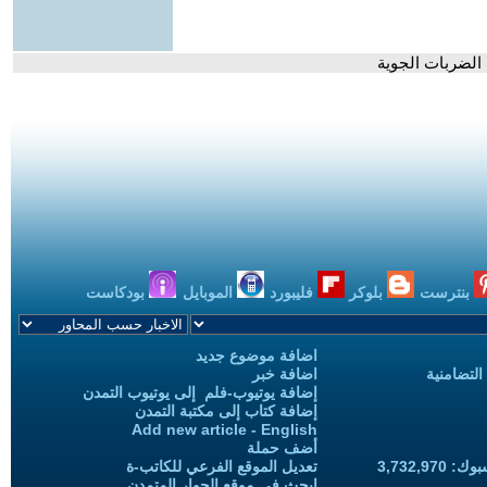
 الضربات الجوية
بنترست
بلوكر
فليبورد
الموبايل
بودكاست
اضافة موضوع جديد
التضامنية
اضافة خبر
إضافة يوتيوب-فلم إلى يوتيوب التمدن
إضافة كتاب إلى مكتبة التمدن
Add new article - English
أضف حملة
3,732,97
تعديل الموقع الفرعي للكاتب-ة
ابحث في موقع الحوار المتمدن