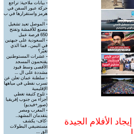
-
بيانات ملاحية: تراجع
حركة عبور السفن في
هرمز واستقرارها في ب
...
-
الموصل تعيد تشغيل
مصنع للأقمشة وتفتح
650 فرصة عمل
-
السعودية على جبهتين
في اليمن.. فما الذي
تغيّر؟
-
عشرات المستوطنين
يقتحمون المسجد
الأقصى وسط قيود
مشددة على ال ...
-
سلطنة عمان تعلن عن
تسرب نفطي في مياهها
الإقليمية
-
ثلوج كثيفة تغطي
أجزاء من جنوب إفريقيا
(صور+فيديو)
-
المغرب ومصر
يتقدمان المشهد..
جاد الأفلام الجيدة
-كاف- يكشف
مستضيفي البطولات
ا
الق ...