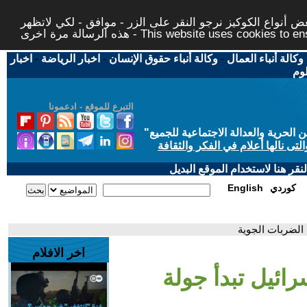
 أنواع الكوكيز نرجو النقر على الزر - موافق - لكي لاتظهر
This website uses cookies to ensure you ge
وكالة أنباء العمال
-
وكالة أنباء حقوق الإنسان
-
اخبار الرياضة
-
اخبار
لوم
التبرع للموقع - ادعمونا
حرية والعدالة الاجتماعية للجميع
"
تى نالها أعلام في الفكر والثقافة
قر هنا لاستخدام الموقع البديل
كوردي
English
 الضربات الجوية
اخر الافلام
رائيل تبدأ جولة