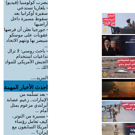
يضرب كولومبيا (فيديو)
-
بلغاريا تستدعي
سفيرة أوكرانيا بعد
سقوط مسيرة داخل
أراضيها
-
جورجيا تعلن أن فرضها
عقوبات على موسكو
سيضر بها وتتهم الاتحاد
...
-
باحث روسي: لا تزال
تداعيات استخدام
الجيش الأمريكي للمواد
الك ...
المزيد.....
احدث الأخبار المهمة
-
بعد تسلّمه من
الإمارات.. زعيم عصابة
أيرلندي مزعوم يمثل
أمام ...
-
مسيرة من التوتر..
كيف تعامل رؤساء
أمريكا السابقون مع
إيران؟ ...