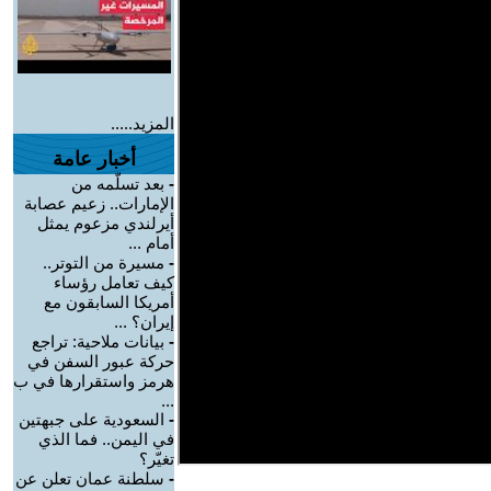
المزيد.....
أخبار عامة
-
بعد تسلّمه من
الإمارات.. زعيم عصابة
أيرلندي مزعوم يمثل
أمام ...
-
مسيرة من التوتر..
كيف تعامل رؤساء
أمريكا السابقون مع
إيران؟ ...
-
بيانات ملاحية: تراجع
حركة عبور السفن في
هرمز واستقرارها في ب
...
-
السعودية على جبهتين
في اليمن.. فما الذي
تغيّر؟
-
سلطنة عمان تعلن عن