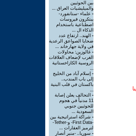
بين الحوثيين
والميليشيات العراق ...
-
علماء -ستانفورد-
يبتكرون فيروسات
اصطناعية باستخدام
الذكاء ال ...
-
الهند.. ارتفاع عدد
ضحايا الصواعق الرعدية
في ولاية جهارخاند ...
-
غالوزين: محاولات
الغرب لإضعاف العلاقات
الروسية الكازاخستانية
...
-
إسلام آباد من الخليج
إلى باب المندب..
باكستان في قلب البنية
ا
...
-
التحالف يعلن إصابة
11 مدنياً في هجوم
للحوثيين جنوبي
السعودية ...
-
شراكة استراتيجية بين
-First Data- و-Tether-
لترميز العقارات ...
-
سوريا.. -منبر أنصار