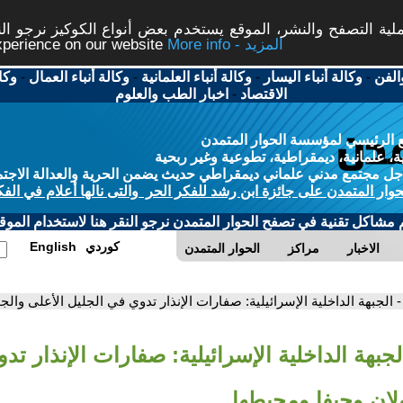
ة التصفح والنشر، الموقع يستخدم بعض أنواع الكوكيز نرجو النق
More info - المزيد
experience on our website
الفن
-
وكالة أنباء اليسار
-
وكالة أنباء العلمانية
-
وكالة أنباء العمال
-
وكا
الاقتصاد
-
اخبار الطب والعلوم
 الرئيسي لمؤسسة الحوار المتمدن
، علمانية، ديمقراطية، تطوعية وغير ربحية
ل مجتمع مدني علماني ديمقراطي حديث يضمن الحرية والعدالة الاجتم
حوار المتمدن على جائزة ابن رشد للفكر الحر والتى نالها أعلام في الفك
م مشاكل تقنية في تصفح الحوار المتمدن نرجو النقر هنا لاستخدام الموقع
كوردي
English
الاخبار
مراكز
الحوار المتمدن
- الجبهة الداخلية الإسرائيلية: صفارات الإنذار تدوي في الجليل الأعلى وال
لجبهة الداخلية الإسرائيلية: صفارات الإنذار ت
لان وحيفا ومحيطها