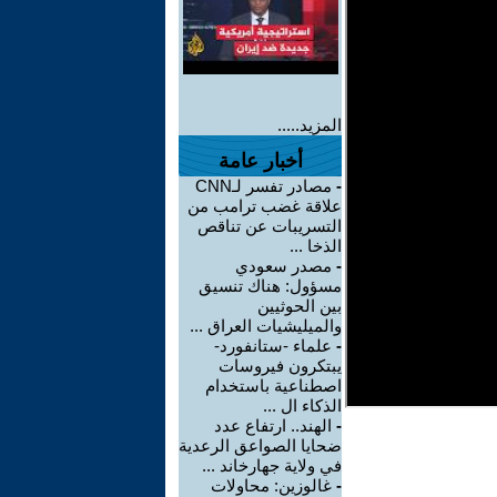
المزيد.....
أخبار عامة
-
مصادر تفسر لـCNN
علاقة غضب ترامب من
التسريبات عن تناقص
الذخا ...
-
مصدر سعودي
مسؤول: هناك تنسيق
بين الحوثيين
والميليشيات العراق ...
-
علماء -ستانفورد-
يبتكرون فيروسات
اصطناعية باستخدام
الذكاء ال ...
-
الهند.. ارتفاع عدد
ضحايا الصواعق الرعدية
في ولاية جهارخاند ...
-
غالوزين: محاولات