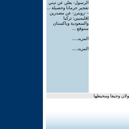
الرسول- يعلن عن تبني
تفجير جرمانا وحصيلة ...
-
-رويترز- عن مصدرين
إقليميين: تركيا
والسعودية وباكستان
ستوقع ...
المزيد.....
المزيد.....
جولان وحيفا ومحيطها