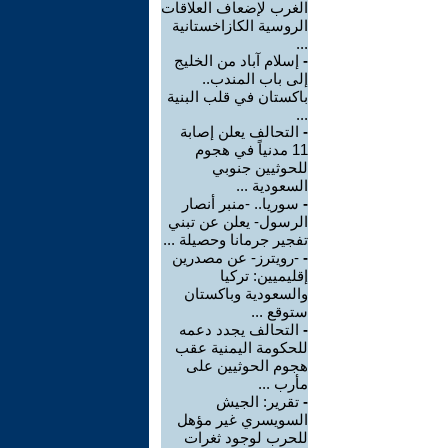
الغرب لإضعاف العلاقات
الروسية الكازاخستانية
...
-
إسلام آباد من الخليج
إلى باب المندب..
باكستان في قلب البنية
...
-
التحالف يعلن إصابة
11 مدنياً في هجوم
للحوثيين جنوبي
السعودية ...
-
سوريا.. -منبر أنصار
الرسول- يعلن عن تبني
تفجير جرمانا وحصيلة ...
-
-رويترز- عن مصدرين
إقليميين: تركيا
والسعودية وباكستان
ستوقع ...
-
التحالف يجدد دعمه
للحكومة اليمنية عقب
هجوم الحوثيين على
مأرب ...
-
تقرير: الجيش
السويسري غير مؤهل
للحرب لوجود ثغرات