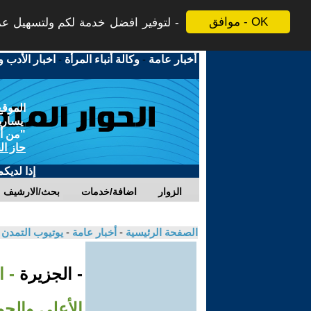
موافق - OK
لتوفير افضل خدمة لكم ولتسهيل عملي
أخبار عامة
-
وكالة أنباء المرأة
-
اخبار الأدب و
الموقع
يسارية
"من أج
حاز ال
إذا لديك
الزوار
اضافة/خدمات
بحث/الارشيف
الصفحة الرئيسية
-
أخبار عامة
-
يوتيوب التمدن
- الجزيرة
- ا
الأعلى والجو