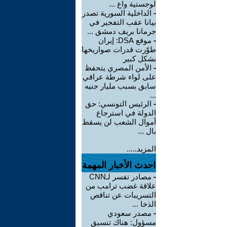
لوجستية واع ...
-
الداخلية السورية تصدر
بيانا عقب التفجير في
جرمانا بريف دمشق ...
-
موقع DSA: إيران
طوّرت قدرات صواريخها
بشكل كبير
-
الأمن المصري يتحفظ
على لواء شرطة عراقي
سابق بسبب مليار جنيه
...
-
الرئيس التونسي: حق
الدولة في استرجاع
أموال الشعب لن يسقط
بال ...
المزيد.....
احدث الأخبار المهمة
-
مصادر تفسر لـCNN
علاقة غضب ترامب من
التسريبات عن تناقص
الذخا ...
-
مصدر سعودي
مسؤول: هناك تنسيق