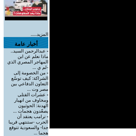
المزيد.....
أخبار عامة
-
عبدالرحمن السيد..
ماذا نعلم عن ابن
المهاجر المصري الذي
-لم ي ...
-
من الخصومة إلى
الشراكة: كيف توسّع
التعاون الدفاعي بين
مصر وت ...
-
عشرات القتلى
ومخاوف من انهيار
الهدنة: الحوثيون
يصعّدون هجمات ...
-
ترامب يعتقد أن
الحرب -ستنتهي قريبا
جدا- والسعودية تتوقع
هجما ...