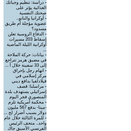
-
دراسة: تنظيم وجباتك
الغذائية يؤثر على
صحتك النفسية
-
أوكرانيا والناتو..
عضوية مؤجلة أم طريق
مسدود؟
-
الدفاع الروسية تعلن
إسقاط 203 مسيرات
أوكرانية الليلة الماضية
...
-
بيانات: حركة الملاحة
في مضيق هرمز تتراجع
إلى 33 سفينة خلال أ ...
-
اتهام رجل بإحراق
مركز إسلامي في
فيلادلفيا بدافع ديني
-
مراسلنا: قصف
إسرائيلي يستهدف بلدة
المنصوري فجر اليوم
-
محكمة أمريكية تلزم
-ميتا- بدفع 567 مليون
دولار بسبب أضرار لح ...
-
للمرة الثالثة خلال عام
واحد.. متحف الرئيس
الفرنسي الأسبق جاك