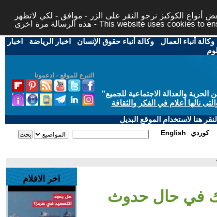
 أنواع الكوكيز نرجو النقر على الزر - موافق - لكي لاتظهر
This website uses cookies to ensure you ge
وكالة أنباء العمال
-
وكالة أنباء حقوق الإنسان
-
اخبار الرياضة
-
اخبار
لوم
التبرع للموقع - ادعمونا
حرية والعدالة الاجتماعية للجميع
"
تى نالها أعلام في الفكر والثقافة
قر هنا لاستخدام الموقع البديل
كوردي
English
اخر الافلام
ك في حال حدوث