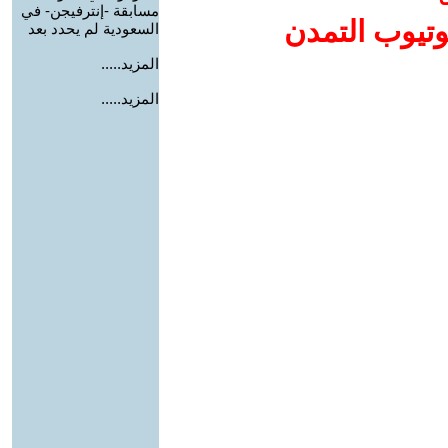
مسابقة -إنترفيجن- في
وتيوب التمدن
السعودية لم يحدد بعد
المزيد.....
المزيد.....