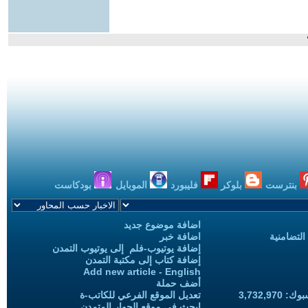
بنترست
بلوكر
فليبورد
الموبايل
بودكاست
اضافة موضوع جديد
التضامنية
اضافة خبر
إضافة يوتيوب-فلم إلى يوتيوب التمدن
إضافة كتاب إلى مكتبة التمدن
Add new article - English
أضف حملة
3,732,97
تعديل الموقع الفرعي للكاتب-ة
ابحث في موقع الحوار المتمدن