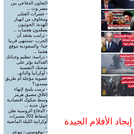
التعاون الدفاعي بين
مصر وت ...
-
عشرات القتلى
ومخاوف من انهيار
الهدنة: الحوثيون
يصعّدون هجمات ...
-
ترامب يعتقد أن
الحرب -ستنتهي قريبا
جدا- والسعودية تتوقع
هجما ...
-
دراسة: تنظيم وجباتك
الغذائية يؤثر على
صحتك النفسية
-
أوكرانيا والناتو..
عضوية مؤجلة أم طريق
مسدود؟
-
ترمب يلمح لإنهاء
إغلاق مضيق هرمز
وسط شكوك اقتصادية
حول جدية ...
-
الدفاع الروسية تعلن
إسقاط 203 مسيرات
جاد الأفلام الجيدة
أوكرانية الليلة الماضية
...
ا
-
-نوفوستي-: موعد