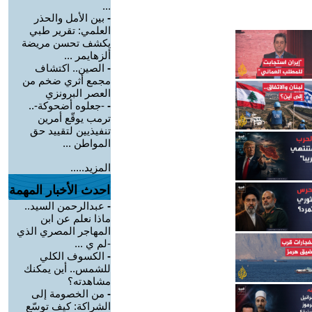
...
-
بين الأمل والحذر
العلمي: تقرير طبي
يكشف تحسن مريضة
ألزهايمر ...
-
الصين.. اكتشاف
مجمع أثري ضخم من
العصر البرونزي
-
-جعلوه أضحوكة-..
ترمب يوقّع أمرين
تنفيذيين لتقييد حق
المواطن ...
المزيد.....
احدث الأخبار المهمة
-
عبدالرحمن السيد..
ماذا نعلم عن ابن
المهاجر المصري الذي
-لم ي ...
-
الكسوف الكلي
للشمس.. أين يمكنك
مشاهدته؟
-
من الخصومة إلى
الشراكة: كيف توسّع