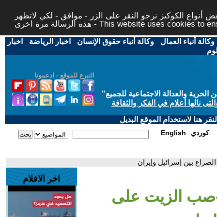
 أنواع الكوكيز نرجو النقر على الزر - موافق - لكي لاتظهر
This website uses cookies to ensure you ge
وكالة أنباء العمال
-
وكالة أنباء حقوق الإنسان
-
اخبار الرياضة
-
اخبار
لوم
التبرع للموقع - ادعمونا
حرية والعدالة الاجتماعية للجميع
"
تى نالها أعلام في الفكر والثقافة
قر هنا لاستخدام الموقع البديل
كوردي
English
لصراع بين إسرائيل وإيران
اخر الافلام
 -صب الزيت على