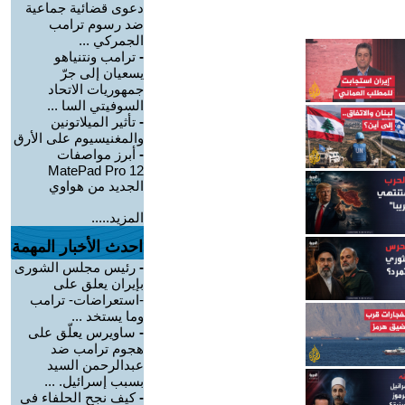
دعوى قضائية جماعية
ضد رسوم ترامب
الجمركي ...
-
ترامب ونتنياهو
يسعيان إلى جرّ
جمهوريات الاتحاد
السوفيتي السا ...
-
تأثير الميلاتونين
والمغنيسيوم على الأرق
-
أبرز مواصفات
MatePad Pro 12
الجديد من هواوي
المزيد.....
احدث الأخبار المهمة
-
رئيس مجلس الشورى
بإيران يعلق على
-استعراضات- ترامب
وما يستخد ...
-
ساويرس يعلّق على
هجوم ترامب ضد
عبدالرحمن السيد
بسبب إسرائيل. ...
-
كيف نجح الحلفاء في