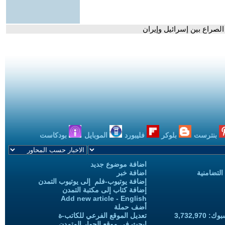
لصراع بين إسرائيل وإيران
بنترست
بلوكر
فليبورد
الموبايل
بودكاست
اضافة موضوع جديد
التضامنية
اضافة خبر
إضافة يوتيوب-فلم إلى يوتيوب التمدن
إضافة كتاب إلى مكتبة التمدن
Add new article - English
أضف حملة
3,732,97
تعديل الموقع الفرعي للكاتب-ة
ابحث في موقع الحوار المتمدن