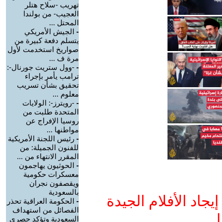
تهريب -سلاح هتلر
العجيب- من بولندا
المحتل ...
-
الجيش الأمريكي
يتسلم دفعة كبيرة من
صواريخ استخدمت لأول
مرة ف ...
-
-وول ستريت جورنال-:
ترامب يأمر بإجراء
تحقيق بشأن تسريب
معلوم ...
-
-رويترز-: الولايات
المتحدة طلبت من
روسيا الإفراج عن
مواطنها ...
-
رئيس اللجنة الأمريكية
للفنون الجميلة: من
المقرر الانتهاء من ...
-
الحوثيون يهاجمون
معسكرات حكومية
ويقصفون نجران
بالسعودية
جاد الأفلام الجيدة
-
الحكومة العراقية تحذر
الفصائل من استهداف
ا
السعودية وتؤكد حصري