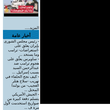
المزيد.....
أخبار عامة
-
رئيس مجلس الشورى
بإيران يعلق على
-استعراضات- ترامب
وما يستخد ...
-
ساويرس يعلّق على
هجوم ترامب ضد
عبدالرحمن السيد
بسبب إسرائيل. ...
-
كيف نجح الحلفاء في
تهريب -سلاح هتلر
العجيب- من بولندا
المحتل ...
-
الجيش الأمريكي
يتسلم دفعة كبيرة من
صواريخ استخدمت لأول
مرة ف ...