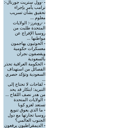
-
-وول ستريت جورنال-:
ترامب يأمر بإجراء
تحقيق بشأن تسريب
معلوم ...
-
-رويترز-: الولايات
المتحدة طلبت من
روسيا الإفراج عن
مواطنها ...
-
الحوثيون يهاجمون
معسكرات حكومية
ويقصفون نجران
بالسعودية
-
الحكومة العراقية تحذر
الفصائل من استهداف
السعودية وتؤكد حصري
...
-
لقاحات لا تحتاج إلى
التبريد: ابتكار قد يحد
من هدر نصف اللقاح ...
-
الولايات المتحدة
تستعد لغزو كوبا
-
ما الذي يعوق تنويع
روسيا تجارتها مع دول
الجنوب العالمي؟
-
الديمقراطيون يرفعون