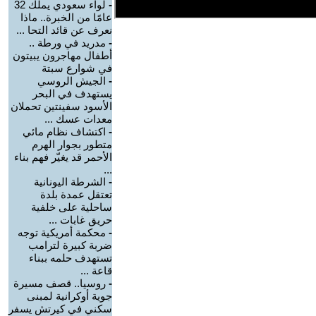
-
لواء سعودي يملك 32
عامًا من الخبرة.. ماذا
نعرف عن قائد التحا ...
-
مدريد في ورطة ..
أطفال مهاجرون يبيتون
في شوارع سبتة
-
الجيش الروسي
يستهدف في البحر
الأسود سفينتين تحملان
معدات عسك ...
-
اكتشاف نظام مائي
متطور بجوار الهرم
الأحمر قد يغيّر فهم بناء
...
-
الشرطة اليونانية
تعتقل عمدة بلدة
ساحلية على خلفية
حريق غابات ...
-
محكمة أمريكية توجه
ضربة كبيرة لترامب
تستهدف حلمه ببناء
قاعة ...
-
روسيا.. قصف مسيرة
جوية أوكرانية لمبنى
سكني في كيرتش يسفر