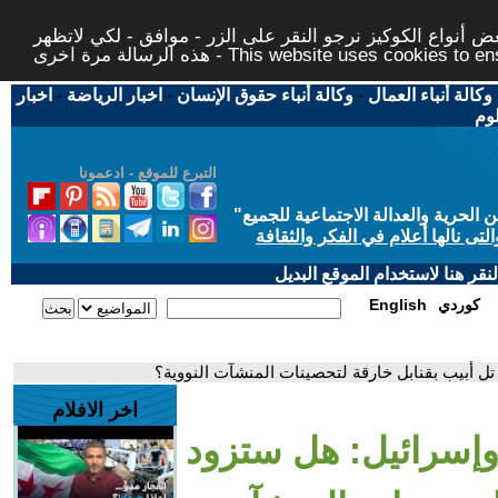
 أنواع الكوكيز نرجو النقر على الزر - موافق - لكي لاتظهر
This website uses cookies to ensure you ge
وكالة أنباء العمال
-
وكالة أنباء حقوق الإنسان
-
اخبار الرياضة
-
اخبار
لوم
التبرع للموقع - ادعمونا
حرية والعدالة الاجتماعية للجميع
"
تى نالها أعلام في الفكر والثقافة
قر هنا لاستخدام الموقع البديل
كوردي
English
ل أبيب بقنابل خارقة لتحصينات المنشآت النووية؟
اخر الافلام
 وإسرائيل: هل ستزود