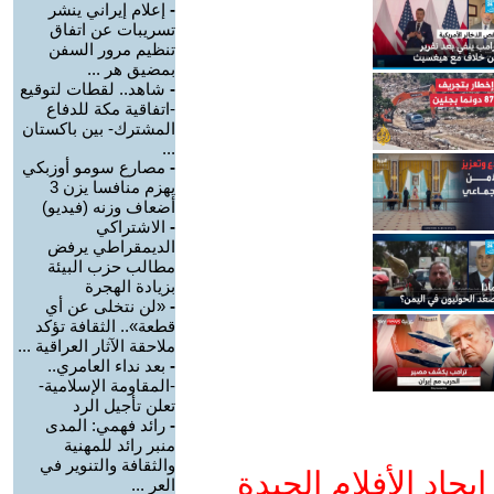
-
إعلام إيراني ينشر
تسريبات عن اتفاق
تنظيم مرور السفن
بمضيق هر ...
-
شاهد.. لقطات لتوقيع
-اتفاقية مكة للدفاع
المشترك- بين باكستان
...
-
مصارع سومو أوزبكي
يهزم منافسا يزن 3
أضعاف وزنه (فيديو)
-
الاشتراكي
الديمقراطي يرفض
مطالب حزب البيئة
بزيادة الهجرة
-
«لن نتخلى عن أي
قطعة».. الثقافة تؤكد
ملاحقة الآثار العراقية ...
-
بعد نداء العامري..
-المقاومة الإسلامية-
تعلن تأجيل الرد
-
رائد فهمي: المدى
منبر رائد للمهنية
والثقافة والتنوير في
جاد الأفلام الجيدة
العر ...