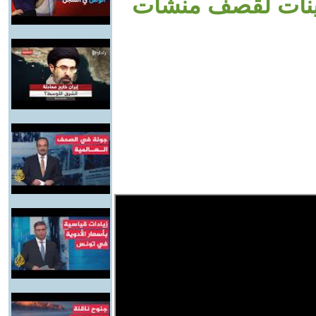
حصينات لقصف منشآت