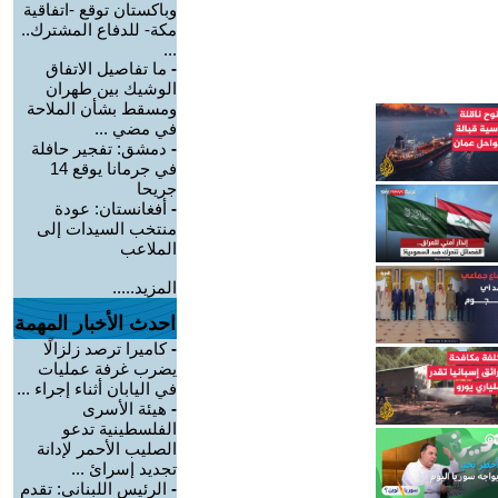
وباكستان توقع -اتفاقية
مكة- للدفاع المشترك..
...
-
ما تفاصيل الاتفاق
الوشيك بين طهران
ومسقط بشأن الملاحة
في مضي ...
-
دمشق: تفجير حافلة
في جرمانا يوقع 14
جريحا
-
أفغانستان: عودة
منتخب السيدات إلى
الملاعب
المزيد.....
احدث الأخبار المهمة
-
كاميرا ترصد زلزالًا
يضرب غرفة عمليات
في اليابان أثناء إجراء ...
-
هيئة الأسرى
الفلسطينية تدعو
الصليب الأحمر لإدانة
تجديد إسرائ ...
-
الرئيس اللبناني: تقدم