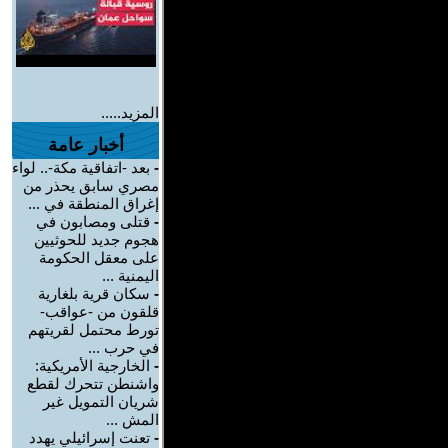
المزيد.....
أخبار عامة
-
بعد -اتفاقية مكة-.. لواء
مصري سابق يحذر من
إغراق المنطقة في ...
-
قتلى ومصابون في
هجوم جديد للحوثيين
على معقل الحكومة
اليمنية ...
-
سكان قرية بلغارية
قلقون من -عواقب-
تورط محتمل لقريتهم
في حرب ...
-
الخارجية الأمريكية:
واشنطن تتحرك لقطع
شريان التمويل غير
المش ...
-
تعنت إسرائيلي يهدد