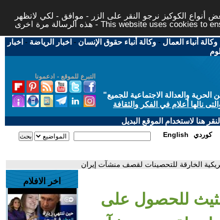
 أنواع الكوكيز نرجو النقر على الزر - موافق - لكي لاتظهر
This website uses cookies to ensure you ge
وكالة أنباء العمال
-
وكالة أنباء حقوق الإنسان
-
اخبار الرياضة
-
اخبار
لوم
التبرع للموقع - ادعمونا
حرية والعدالة الاجتماعية للجميع
"
تى نالها أعلام في الفكر والثقافة
قر هنا لاستخدام الموقع البديل
كوردي
English
ريكية الخارقة للتحصينات لقصف منشآت إيران
اخر الافلام
ثيث للحصول على