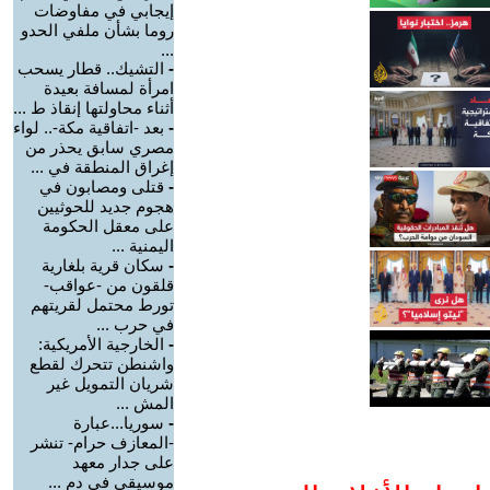
إيجابي في مفاوضات
روما بشأن ملفي الحدو
...
-
التشيك.. قطار يسحب
امرأة لمسافة بعيدة
أثناء محاولتها إنقاذ ط ...
-
بعد -اتفاقية مكة-.. لواء
مصري سابق يحذر من
إغراق المنطقة في ...
-
قتلى ومصابون في
هجوم جديد للحوثيين
على معقل الحكومة
اليمنية ...
-
سكان قرية بلغارية
قلقون من -عواقب-
تورط محتمل لقريتهم
في حرب ...
-
الخارجية الأمريكية:
واشنطن تتحرك لقطع
شريان التمويل غير
المش ...
-
سوريا...عبارة
-المعازف حرام- تنشر
على جدار معهد
موسيقي في دم ...