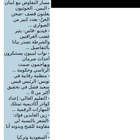
مسار التفاوض مع لبنان
-
اليمن.. الحوثيون
يعلنون قصف -صحن
الجنّ- بعدد كبير من
الصواري ...
-
فيديو -قاس- يثير
غضب العراقيين
والشرطة تصدر بيانا
بالتفاصيل ...
-
نواب ليبيون يستنكرون
أحداث صرمان
ويهاجمون صمت
الرئاسي وحكومة ...
-
منظمة رقابية في
تونس: الرئيس قيس
سعيد فشل في تحقيق
أكثر من 8 ...
-
التعليم العالي: إعداد
كوادر أكاديمية تمتلك
المهارات الرقمية ...
-
زين العابدين فؤاد:
-الشعر بالنسبة لي
مقاومة للقبح وبدونه أنا
...
-
السعودية وتركيا