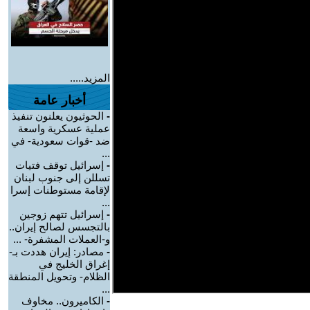
المزيد.....
أخبار عامة
-
الحوثيون يعلنون تنفيذ
عملية عسكرية واسعة
ضد -قوات سعودية- في
...
-
إسرائيل توقف فتيات
تسللن إلى جنوب لبنان
لإقامة مستوطنات إسرا
...
-
إسرائيل تتهم زوجين
بالتجسس لصالح إيران..
و-العملات المشفرة- ...
-
مصادر: إيران هددت بـ-
إغراق الخليج في
الظلام- وتحويل المنطقة
...
-
الكاميرون.. مخاوف