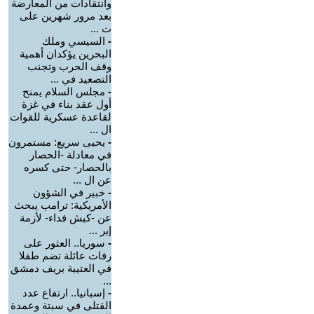
وانتقادات من المعارضة
بعد مرور شهرين على
ت ...
-
السيسي وملك
البحرين يؤكدان أهمية
وقف الحرب وتجنب
التصعيد في ...
-
مجلس السلام يمنح
أول عقد بناء في غزة
لقاعدة عسكرية للقوات
ال ...
-
يحيى سريع: مستمرون
في معادلة -الحصار
بالحصار- حتى كسره
عن ال ...
-
خبير في الشؤون
الأمريكية: ترامب يبحث
عن -كبش فداء- لأزمة
إير ...
-
سوريا.. العثور على
رفات عائلة تضم طفلا
في العتيبة بريف دمشق
...
-
إسبانيا.. ارتفاع عدد
القتلى في سبتة وعمدة