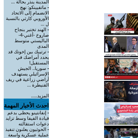
المدينة ينذر بحالة ...
-
ماتفيينكو: نهج
الانضمام إلى الاتحاد
الأوروبي كارثي بالنسبة
ل ...
-
الهند تختبر بنجاح
صاروخ -أغني-4-
الباليستي متوسط
المدى
-
ترتيبك بين إخوتك قد
يحدد أمراضك في
المستقبل!
-
سوريا.. الجيش
الإسرائيلي يستهدف
أراضي زراعية في ريف
القنيطرة ...
المزيد.....
احدث الأخبار المهمة
-
إنفانتينو يحظى بدعم
قيادة الفيفا وسط تزايد
دعوات استقالته
-
الحوثيون يعلنون تنفيذ
عملية عسكرية واسعة