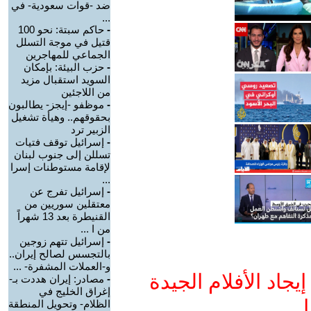
ضد -قوات سعودية- في
...
-
حاكم سبتة: نحو 100
قتيل في موجة التسلل
الجماعي للمهاجرين
-
حزب البيئة: بإمكان
السويد استقبال مزيد
من اللاجئين
-
موظفو -إيجز- يطالبون
بحقوقهم.. وهيأة تشغيل
الزبير ترد
-
إسرائيل توقف فتيات
تسللن إلى جنوب لبنان
لإقامة مستوطنات إسرا
...
-
إسرائيل تفرج عن
معتقلين سوريين من
القنيطرة بعد 13 شهراً
من ا ...
-
إسرائيل تتهم زوجين
بالتجسس لصالح إيران..
و-العملات المشفرة- ...
جاد الأفلام الجيدة
-
مصادر: إيران هددت بـ-
إغراق الخليج في
ا
الظلام- وتحويل المنطقة