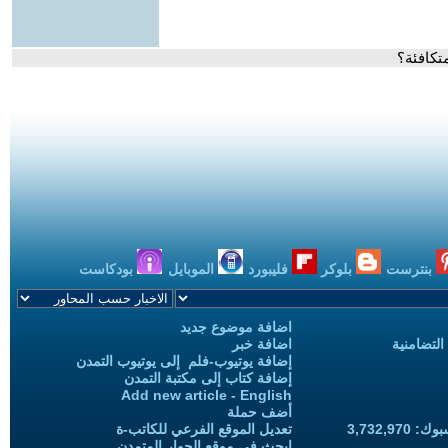
تكافئة؟
بنترست
بلوكر
فليبورد
الموبايل
بودكاست
اضافة موضوع جديد
التضامنية
اضافة خبر
إضافة يوتيوب-فلم إلى يوتيوب التمدن
إضافة كتاب إلى مكتبة التمدن
Add new article - English
أضف حملة
3,732,97
تعديل الموقع الفرعي للكاتب-ة
ابحث في موقع الحوار المتمدن