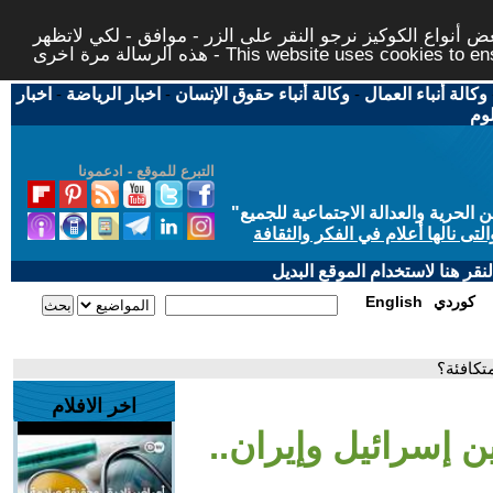
 أنواع الكوكيز نرجو النقر على الزر - موافق - لكي لاتظهر
This website uses cookies to ensure you ge
وكالة أنباء العمال
-
وكالة أنباء حقوق الإنسان
-
اخبار الرياضة
-
اخبار
لوم
التبرع للموقع - ادعمونا
حرية والعدالة الاجتماعية للجميع
"
تى نالها أعلام في الفكر والثقافة
قر هنا لاستخدام الموقع البديل
كوردي
English
تكافئة؟
اخر الافلام
ن إسرائيل وإيران..