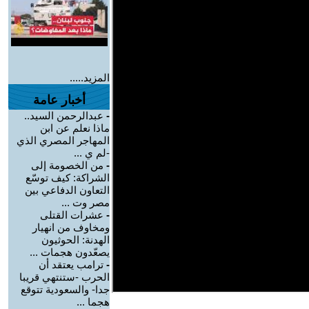
المزيد.....
أخبار عامة
-
عبدالرحمن السيد..
ماذا نعلم عن ابن
المهاجر المصري الذي
-لم ي ...
-
من الخصومة إلى
الشراكة: كيف توسّع
التعاون الدفاعي بين
مصر وت ...
-
عشرات القتلى
ومخاوف من انهيار
الهدنة: الحوثيون
يصعّدون هجمات ...
-
ترامب يعتقد أن
الحرب -ستنتهي قريبا
جدا- والسعودية تتوقع
هجما ...