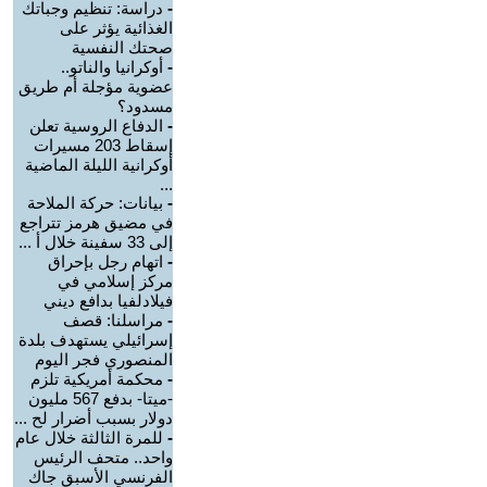
-
دراسة: تنظيم وجباتك
الغذائية يؤثر على
صحتك النفسية
-
أوكرانيا والناتو..
عضوية مؤجلة أم طريق
مسدود؟
-
الدفاع الروسية تعلن
إسقاط 203 مسيرات
أوكرانية الليلة الماضية
...
-
بيانات: حركة الملاحة
في مضيق هرمز تتراجع
إلى 33 سفينة خلال أ ...
-
اتهام رجل بإحراق
مركز إسلامي في
فيلادلفيا بدافع ديني
-
مراسلنا: قصف
إسرائيلي يستهدف بلدة
المنصوري فجر اليوم
-
محكمة أمريكية تلزم
-ميتا- بدفع 567 مليون
دولار بسبب أضرار لح ...
-
للمرة الثالثة خلال عام
واحد.. متحف الرئيس
الفرنسي الأسبق جاك