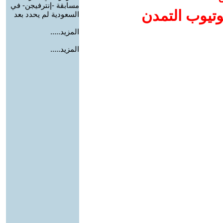
مسابقة -إنترفيجن- في
وتيوب التمدن
السعودية لم يحدد بعد
المزيد.....
المزيد.....