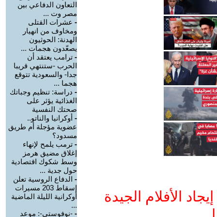
التعاون الدفاعي بين
مصر وت ...
-
عشرات القتلى
ومخاوف من انهيار
الهدنة: الحوثيون
يصعّدون هجمات ...
-
ترامب يعتقد أن
الحرب -ستنتهي قريبا
جدا- والسعودية تتوقع
هجما ...
-
دراسة: تنظيم وجباتك
الغذائية يؤثر على
صحتك النفسية
-
أوكرانيا والناتو..
عضوية مؤجلة أم طريق
مسدود؟
-
ترمب يلمح لإنهاء
إغلاق مضيق هرمز
وسط شكوك اقتصادية
حول جدية ...
-
الدفاع الروسية تعلن
إسقاط 203 مسيرات
جاد الأفلام الجيدة
أوكرانية الليلة الماضية
...
ا
-
-نوفوستي-: موعد