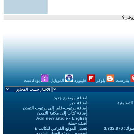
روخي؟
بنترست
بلوكر
فليبورد
الموبايل
بودكاست
اضافة موضوع جديد
التضامنية
اضافة خبر
إضافة يوتيوب-فلم إلى يوتيوب التمدن
إضافة كتاب إلى مكتبة التمدن
Add new article - English
أضف حملة
3,732,97
تعديل الموقع الفرعي للكاتب-ة
ابحث في موقع الحوار المتمدن