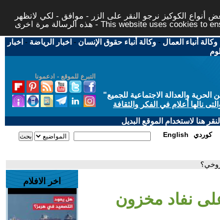
 أنواع الكوكيز نرجو النقر على الزر - موافق - لكي لاتظهر
This website uses cookies to ensure you ge
وكالة أنباء العمال
-
وكالة أنباء حقوق الإنسان
-
اخبار الرياضة
-
اخبار
لوم
التبرع للموقع - ادعمونا
حرية والعدالة الاجتماعية للجميع
"
تى نالها أعلام في الفكر والثقافة
قر هنا لاستخدام الموقع البديل
كوردي
English
روخي؟
اخر الافلام
على نفاد مخزون