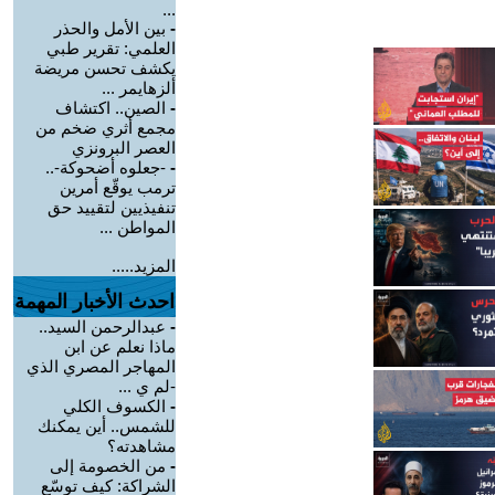
...
-
بين الأمل والحذر
العلمي: تقرير طبي
يكشف تحسن مريضة
ألزهايمر ...
-
الصين.. اكتشاف
مجمع أثري ضخم من
العصر البرونزي
-
-جعلوه أضحوكة-..
ترمب يوقّع أمرين
تنفيذيين لتقييد حق
المواطن ...
المزيد.....
احدث الأخبار المهمة
-
عبدالرحمن السيد..
ماذا نعلم عن ابن
المهاجر المصري الذي
-لم ي ...
-
الكسوف الكلي
للشمس.. أين يمكنك
مشاهدته؟
-
من الخصومة إلى
الشراكة: كيف توسّع