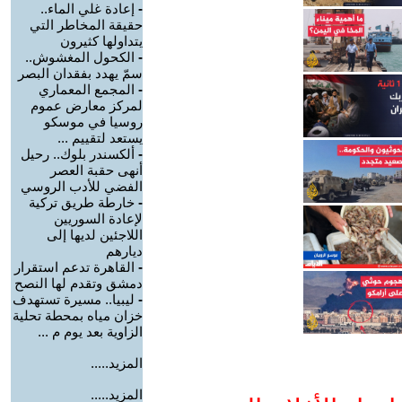
-
إعادة غلي الماء..
حقيقة المخاطر التي
يتداولها كثيرون
-
الكحول المغشوش..
سمّ يهدد بفقدان البصر
-
المجمع المعماري
لمركز معارض عموم
روسيا في موسكو
يستعد لتقييم ...
-
ألكسندر بلوك.. رحيل
أنهى حقبة العصر
الفضي للأدب الروسي
-
خارطة طريق تركية
لإعادة السوريين
اللاجئين لديها إلى
ديارهم
-
القاهرة تدعم استقرار
دمشق وتقدم لها النصح
-
ليبيا.. مسيرة تستهدف
خزان مياه بمحطة تحلية
الزاوية بعد يوم م ...
المزيد.....
المزيد.....