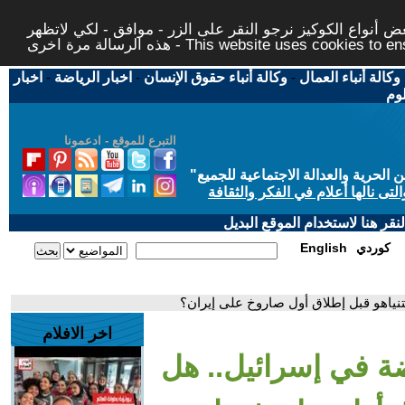
 أنواع الكوكيز نرجو النقر على الزر - موافق - لكي لاتظهر
This website uses cookies to ensure you ge
وكالة أنباء العمال
-
وكالة أنباء حقوق الإنسان
-
اخبار الرياضة
-
اخبار
لوم
التبرع للموقع - ادعمونا
حرية والعدالة الاجتماعية للجميع
"
تى نالها أعلام في الفكر والثقافة
قر هنا لاستخدام الموقع البديل
كوردي
English
نياهو قبل إطلاق أول صاروخ على إيران؟
اخر الافلام
ة في إسرائيل.. هل