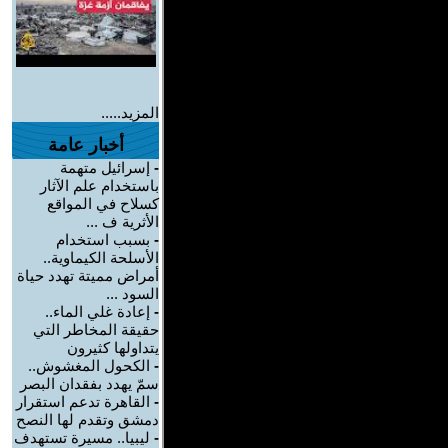
المزيد.....
أخبار عامة
-
إسرائيل متهمة
باستخدام علم الآثار
كسلاح في المواقع
الأثرية ف ...
-
بسبب استخدام
الأسلحة الكيماوية..
أمراض مميتة تهدد حياة
السود ...
-
إعادة غلي الماء..
حقيقة المخاطر التي
يتداولها كثيرون
-
الكحول المغشوش..
سمّ يهدد بفقدان البصر
-
القاهرة تدعم استقرار
دمشق وتقدم لها النصح
-
ليبيا.. مسيرة تستهدف