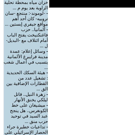
خزان مياه بمحطة تحلية
الزاوية بعد يوم م ...
-
-لوموند-: منتجع -سان
تروبيه- كان أحد أهم
مواقع جيفري إبستين ...
-
ألمانيا.. حزب
فاغنكنيخت يفتح الباب
أمام ائتلاف مع -البديل-
ل ...
-
وسائل إعلام: عمدة
مدينة فرايبرغ الألمانية
يتسبب في أعمال شغب
...
-
هيئة السكك الحديدية
: تشغيل عدد من
القطارات الإضافية بين
الق ...
-
زهرة النيل.. قاتل
ليلكي يخنق الأنهار
-
ميشيغان على خط
الكونغرس.. هل ينجح
عبد السيد في توحيد
حزب منق ...
-
تداعيات خطيرة جراء
الحصار الإسرائيلي على