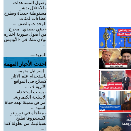
وصول المساعدات
-
الاحتلال يدشن
مستوطنة جديدة ويطرح
عطاءات لمئات
الوحدات بالضف ...
-
بيني صفدي.. مخرج
من أصول سورية اختاره
نولان ملكا في -الأوديس
...
المزيد.....
احدث الأخبار المهمة
-
إسرائيل متهمة
باستخدام علم الآثار
كسلاح في المواقع
الأثرية ف ...
-
بسبب استخدام
الأسلحة الكيماوية..
أمراض مميتة تهدد حياة
السود ...
-
مفاجأة في تورونتو:
ألكسندروفا تطيح
بسبالينكا من بطولة كندا
ا ...