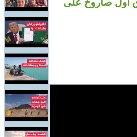
ق أول صاروخ على