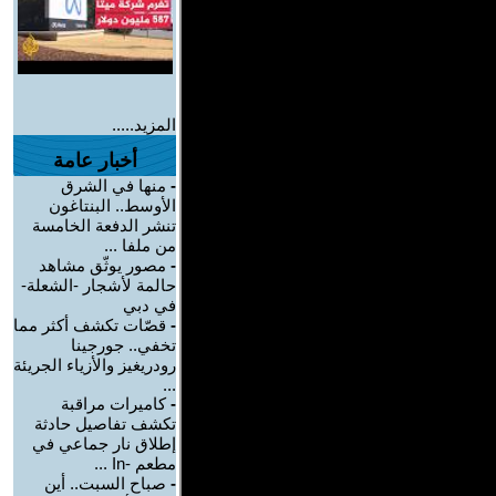
المزيد.....
أخبار عامة
-
منها في الشرق
الأوسط.. البنتاغون
تنشر الدفعة الخامسة
من ملفا ...
-
مصور يوثّق مشاهد
حالمة لأشجار -الشعلة-
في دبي
-
قصّات تكشف أكثر مما
تخفي.. جورجينا
رودريغيز والأزياء الجريئة
...
-
كاميرات مراقبة
تكشف تفاصيل حادثة
إطلاق نار جماعي في
مطعم -In ...
-
صباح السبت.. أين