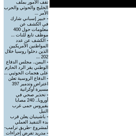
تقف الأمور بملف
الخليج والحوثي والحرب
الأمر ...
-
خبير إسباني شارك
في الكشف عن
معلومات حول 400
موظف تابع للنات ...
-
الكشف عن عدد
المواطنين الأمريكيين
الذين دخلوا روسيا خلال
202 ...
-
اليمن.. مجلس الدفاع
الوطني يقر الرد الحازم
على هجمات الحوثيي ...
-
الدفاع الروسية تعلن
اعتراض وتدمير 397
مسيرة أوكرانية
-
تحذير صحي في
أوروبا.. 240 مصابا
بفيروس حمى غرب
النيل
-
باشينيان يعلن قرب
بدء التنفيذ العملي
لمشروع -طريق ترامب-
-
مدريد تفرض إجراءات