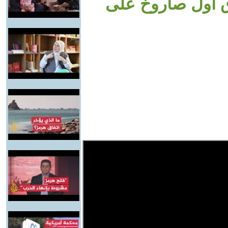
ق أول صاروخ على