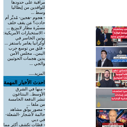
مراقبة على حدودها
للوافدين من إيطاليا
وسط ...
-
هجوم -هجين- مُدبَّر أم
حادث؟ مَن يقف خلف
مسيّرة مطار لايبزيغ ...
-
الاستخبارات الأمريكية:
بوتين الخاسر في
أوكرانيا يغامر باستفز ...
-
قلق من توسع حرب
اليمن.. مجلس الأمن
يدين هجمات الحوثيين
والجي ...
المزيد.....
احدث الأخبار المهمة
-
منها في الشرق
الأوسط.. البنتاغون
تنشر الدفعة الخامسة
من ملفا ...
-
مصور يوثّق مشاهد
حالمة لأشجار -الشعلة-
في دبي
-
قصّات تكشف أكثر مما