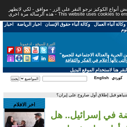
 أنواع الكوكيز نرجو النقر على الزر - موافق - لكي لاتظهر
This website uses cookies to ensure you ge
وكالة أنباء العمال
-
وكالة أنباء حقوق الإنسان
-
اخبار الرياضة
-
اخبار
لوم
التبرع للموقع - ادعمونا
حرية والعدالة الاجتماعية للجميع
"
تى نالها أعلام في الفكر والثقافة
قر هنا لاستخدام الموقع البديل
كوردي
English
نياهو قبل إطلاق أول صاروخ على إيران؟
اخر الافلام
ة في إسرائيل.. هل