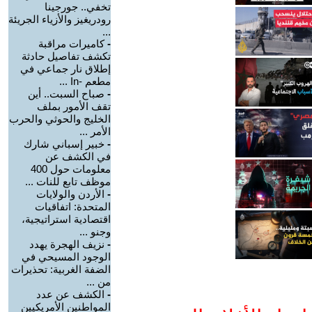
تخفي.. جورجينا
رودريغيز والأزياء الجريئة
...
-
كاميرات مراقبة
تكشف تفاصيل حادثة
إطلاق نار جماعي في
مطعم -In ...
-
صباح السبت.. أين
تقف الأمور بملف
الخليج والحوثي والحرب
الأمر ...
-
خبير إسباني شارك
في الكشف عن
معلومات حول 400
موظف تابع للنات ...
-
الأردن والولايات
المتحدة: اتفاقيات
اقتصادية استراتيجية،
وجنو ...
-
نزيف الهجرة يهدد
الوجود المسيحي في
الضفة الغربية: تحذيرات
من ...
-
الكشف عن عدد
المواطنين الأمريكيين