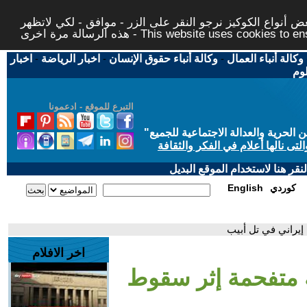
 أنواع الكوكيز نرجو النقر على الزر - موافق - لكي لاتظهر
This website uses cookies to ensure you ge
وكالة أنباء العمال
-
وكالة أنباء حقوق الإنسان
-
اخبار الرياضة
-
اخبار
لوم
التبرع للموقع - ادعمونا
حرية والعدالة الاجتماعية للجميع
"
تى نالها أعلام في الفكر والثقافة
قر هنا لاستخدام الموقع البديل
كوردي
English
يراني في تل أبيب
اخر الافلام
ة متفحمة إثر سقوط