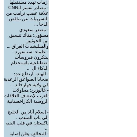
أزمات تهدد مستقبلها
-
مصادر تفسر لـCNN
علاقة غضب ترامب من
التسريبات عن تناقص
الذخا ...
-
مصدر سعودي
مسؤول: هناك تنسيق
بين الحوثيين
والميليشيات العراق ...
-
علماء -ستانفورد-
يبتكرون فيروسات
اصطناعية باستخدام
الذكاء ال ...
-
الهند.. ارتفاع عدد
ضحايا الصواعق الرعدية
في ولاية جهارخاند ...
-
غالوزين: محاولات
الغرب لإضعاف العلاقات
الروسية الكازاخستانية
...
-
إسلام آباد من الخليج
إلى باب المندب..
باكستان في قلب البنية
...
-
التحالف يعلن إصابة