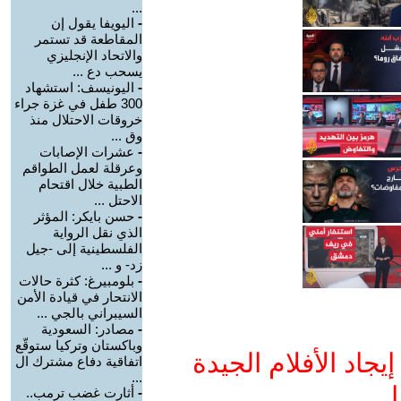
...
-
اليويفا يقول إن
المقاطعة قد تستمر
والاتحاد الإنجليزي
يسحب دع ...
-
اليونيسف: استشهاد
300 طفل في غزة جراء
خروقات الاحتلال منذ
وق ...
-
عشرات الإصابات
وعرقلة لعمل الطواقم
الطبية خلال اقتحام
الاحتل ...
-
حسن بايكر: المؤثر
الذي نقل الرواية
الفلسطينية إلى -جيل
زد- و ...
-
بلومبيرغ: كثرة حالات
الانتحار في قيادة الأمن
السيبراني بالجي ...
-
مصادر: السعودية
وباكستان وتركيا ستوقّع
جاد الأفلام الجيدة
اتفاقية دفاع مشترك ال
...
ا
-
أثارت غضب ترمب..