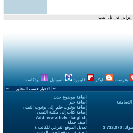
يراني في تل أبيب
بنترست
بلوكر
فليبورد
الموبايل
بودكاست
اضافة موضوع جديد
التضامنية
اضافة خبر
إضافة يوتيوب-فلم إلى يوتيوب التمدن
إضافة كتاب إلى مكتبة التمدن
Add new article - English
أضف حملة
3,732,97
تعديل الموقع الفرعي للكاتب-ة
ابحث في موقع الحوار المتمدن