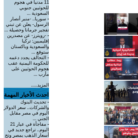
11 مدنياً في هجوم
للحوثيين جنوبي
السعودية ...
-
سوريا.. -منبر أنصار
الرسول- يعلن عن تبني
تفجير جرمانا وحصيلة ...
-
-رويترز- عن مصدرين
إقليميين: تركيا
والسعودية وباكستان
ستوقع ...
-
التحالف يجدد دعمه
للحكومة اليمنية عقب
هجوم الحوثيين على
مأرب ...
المزيد.....
احدث الأخبار المهمة
-
تحديث البنوك
والشركات.. سعر الدولار
اليوم في مصر مقابل
الجني ...
-
مفاجأة في عيار 21
اليوم.. تراجع جديد في
أسعار الذهب بمصر وتح