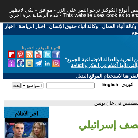
 أنواع الكوكيز نرجو النقر على الزر - موافق - لكي لاتظهر
This website uses cookies to ensure you ge
وكالة أنباء العمال
-
وكالة أنباء حقوق الإنسان
-
اخبار الرياضة
-
اخبار
لوم
التبرع للموقع - ادعمونا
حرية والعدالة الاجتماعية للجميع
"
تى نالها أعلام في الفكر والثقافة
قر هنا لاستخدام الموقع البديل
كوردي
English
سطينيين في خان يونس
اخر الافلام
قصف إسرائيلي