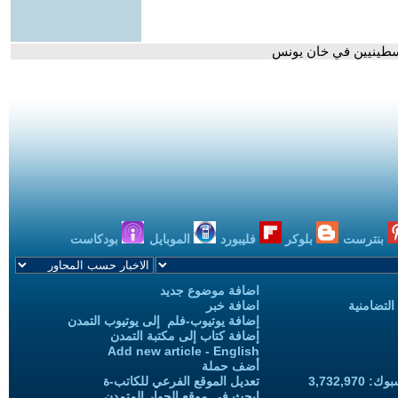
سطينيين في خان يونس
بنترست
بلوكر
فليبورد
الموبايل
بودكاست
اضافة موضوع جديد
التضامنية
اضافة خبر
إضافة يوتيوب-فلم إلى يوتيوب التمدن
إضافة كتاب إلى مكتبة التمدن
Add new article - English
أضف حملة
3,732,97
تعديل الموقع الفرعي للكاتب-ة
ابحث في موقع الحوار المتمدن