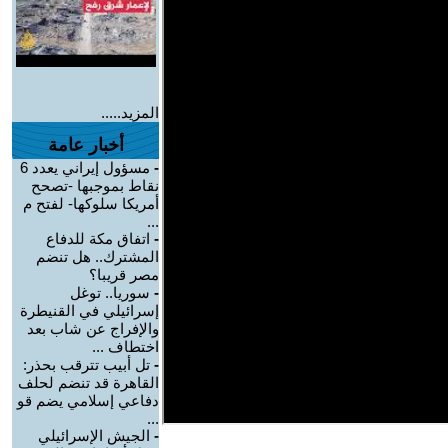
المزيد.....
أخبار عامة
-
مسؤول إيراني يعدد 6
نقاط بموجبها -تصحح
أمريكا سلوكها- لفتح م
...
-
اتفاق مكة للدفاع
المشترك.. هل تنضم
مصر قريبا؟
-
سوريا.. توغل
إسرائيلي في القنيطرة
والإفراج عن شاب بعد
اختطاف ...
-
تل أبيب تترقب بحذر:
القاهرة قد تنضم لحلف
دفاعي إسلامي يضم قو
...
-
الجيش الإسرائيلي