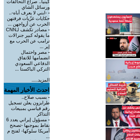
كينيا.. صراع التحالفات
ورسائل الشاي
-
-ابني لا يعرف أباه-..
حكايات غزّيات فرقتهن
الحرب عن أزواجهن ...
-
مصادر تكشف لـCNN
ما يقوله كبير جنرالات
ترامب عن الحرب مع
إير ...
-
مصر واحتمال
انضمامها للاتفاق
الدفاعي السعودي
التركي الباكستا ...
المزيد.....
احدث الأخبار المهمة
-
بسبب صلاح..
طرابزون يعلن تسجيل
رقم قياسي بمبيعات
التذاكر
-
مسؤول إيراني يعدد 6
نقاط بموجبها -تصحح
أمريكا سلوكها- لفتح م
...