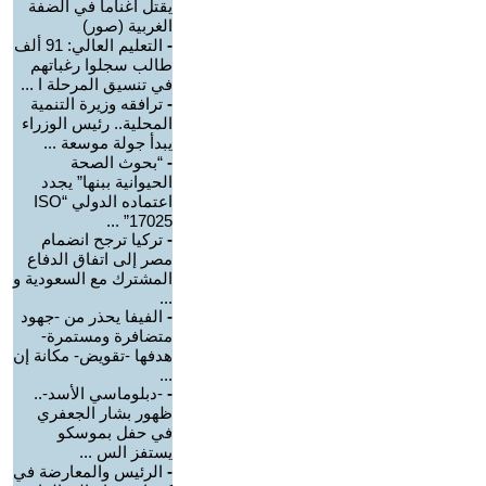
يقتل أغناما في الضفة
الغربية (صور)
-
التعليم العالي: 91 ألف
طالب سجلوا رغباتهم
في تنسيق المرحلة ا ...
-
ترافقه وزيرة التنمية
المحلية.. رئيس الوزراء
يبدأ جولة موسعة ...
-
“بحوث الصحة
الحيوانية ببنها” يجدد
اعتماده الدولي “ISO
17025” ...
-
تركيا ترجح انضمام
مصر إلى اتفاق الدفاع
المشترك مع السعودية و
...
-
الفيفا يحذر من -جهود
متضافرة ومستمرة-
هدفها -تقويض- مكانة إن
...
-
-دبلوماسي الأسد-..
ظهور بشار الجعفري
في حفل بموسكو
يستفز الس ...
-
الرئيس والمعارضة في