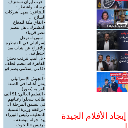
-
حرب إيران تستنزف
ترسانة واشنطن:
البنتاغون يمهل شركات
السلاح ...
-
اتفاق مكة للدفاع
المشترك.. هل تنضم
مصر قريبا؟
-
سوريا.. توغل
إسرائيلي في القنيطرة
والإفراج عن شاب بعد
اختطاف ...
-
تل أبيب تترقب بحذر:
القاهرة قد تنضم لحلف
دفاعي إسلامي يضم قو
...
-
الجيش الإسرائيلي
يقتل أغناما في الضفة
الغربية (صور)
-
التعليم العالي: 91 ألف
طالب سجلوا رغباتهم
في تنسيق المرحلة ا ...
-
ترافقه وزيرة التنمية
جاد الأفلام الجيدة
المحلية.. رئيس الوزراء
يبدأ جولة موسعة ...
ا
-
رئيس «البحوث