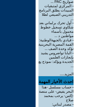
صواريخ PAC ...
-
المركزي لمتبقيات
المبيدات يطلق البرنامج
التدريبي الصيفي لطلا
...
-
أول تحرك برلماني بعد
شكاوى تسجيل خطوط
محمول بأسماء
مواطنين د ...
-
قيادي بالجبهةالوطنية:
القمة المصرية البحرينية
تؤكد وحدة الصف ...
-
البابا تواضروس يشيد
بإنجازات العلمين
الجديدة ويؤكد: نموذج يع
...
المزيد.....
احدث الأخبار المهمة
-
حساب مسلسل -هذا
البحر يفيض- على منصة
-إكس- يرحب بمحمد
صلاح
-
مصدر لبناني: