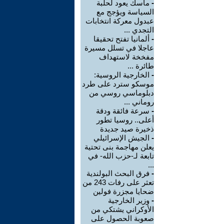
-
ماسك يعود لحلبة
السياسة ويؤجج مع
عبدول معركة انتخابات
التجدي ...
-
ألمانيا تفتح تحقيقا
عاجلا في تسلل مسيرة
مفخخة لاستهداف
طائرة ...
-
الخارجية الروسية:
موسكو سترد على طرد
دبلوماسي روسي من
روماني ...
-
سرعة فائقة ودقة
أعلى.. روسيا تطور
ذخيرة صيد جديدة
-
الجيش الإسرائيلي
يعلن مهاجمة بنى تحتية
تابعة لـ-حزب الله- في
...
-
فرق البحث البولندية
تعثر على رفات 243 من
ضحايا مجزرة فولين
-
وزير الخارجية
الأوكراني يشتكي من
صعوبة الحصول على