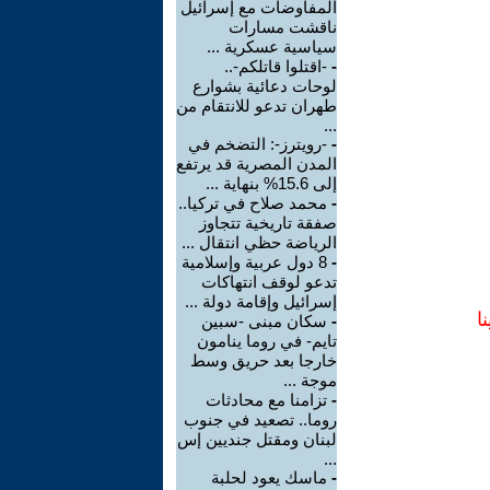
المفاوضات مع إسرائيل
ناقشت مسارات
سياسية عسكرية ...
-
-اقتلوا قاتلكم-..
لوحات دعائية بشوارع
طهران تدعو للانتقام من
...
-
-رويترز-: التضخم في
المدن المصرية قد يرتفع
إلى 15.6% بنهاية ...
-
محمد صلاح في تركيا..
صفقة تاريخية تتجاوز
الرياضة حظي انتقال ...
-
8 دول عربية وإسلامية
تدعو لوقف انتهاكات
إسرائيل وإقامة دولة ...
ا
-
سكان مبنى -سبين
تايم- في روما ينامون
خارجا بعد حريق وسط
موجة ...
-
تزامنا مع محادثات
روما.. تصعيد في جنوب
لبنان ومقتل جنديين إس
...
-
ماسك يعود لحلبة