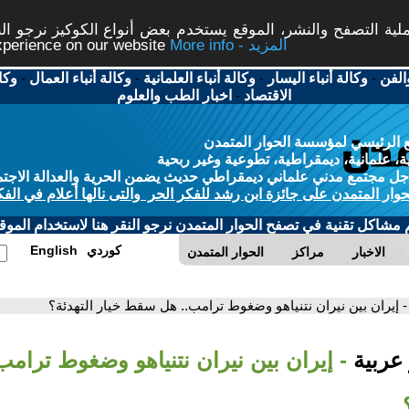
ة التصفح والنشر، الموقع يستخدم بعض أنواع الكوكيز نرجو النق
More info - المزيد
experience on our website
الفن
-
وكالة أنباء اليسار
-
وكالة أنباء العلمانية
-
وكالة أنباء العمال
-
وكا
الاقتصاد
-
اخبار الطب والعلوم
 الرئيسي لمؤسسة الحوار المتمدن
، علمانية، ديمقراطية، تطوعية وغير ربحية
ل مجتمع مدني علماني ديمقراطي حديث يضمن الحرية والعدالة الاجتم
حوار المتمدن على جائزة ابن رشد للفكر الحر والتى نالها أعلام في الفك
م مشاكل تقنية في تصفح الحوار المتمدن نرجو النقر هنا لاستخدام الموقع
كوردي
English
الاخبار
مراكز
الحوار المتمدن
- إيران بين نيران نتنياهو وضغوط ترامب.. هل سقط خيار التهدئة؟
 عربية
- إيران بين نيران نتنياهو وضغوط ترا