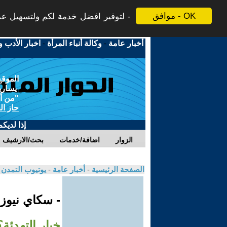
موافق - OK
لتوفير افضل خدمة لكم ولتسهيل عملي
أخبار عامة
-
وكالة أنباء المرأة
-
اخبار الأدب و
الموقع
يسارية
"من أج
حاز ال
إذا لديك
الزوار
اضافة/خدمات
بحث/الارشيف
الصفحة الرئيسية
-
أخبار عامة
-
يوتيوب التمدن
- سكاي نيوز
خيار التهدئة؟