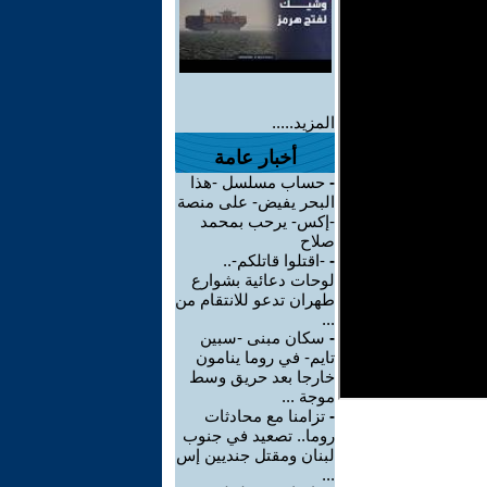
المزيد.....
أخبار عامة
-
حساب مسلسل -هذا
البحر يفيض- على منصة
-إكس- يرحب بمحمد
صلاح
-
-اقتلوا قاتلكم-..
لوحات دعائية بشوارع
طهران تدعو للانتقام من
...
-
سكان مبنى -سبين
تايم- في روما ينامون
خارجا بعد حريق وسط
موجة ...
-
تزامنا مع محادثات
روما.. تصعيد في جنوب
لبنان ومقتل جنديين إس
...