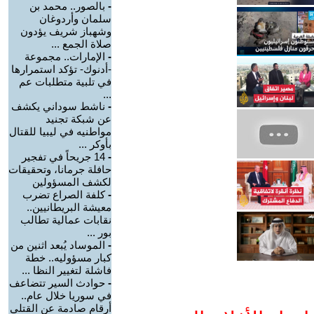
-
بالصور.. محمد بن
سلمان وأردوغان
وشهباز شريف يؤدون
صلاة الجمع ...
-
الإمارات.. مجموعة
-أدنوك- تؤكد استمرارها
في تلبية متطلبات عم
...
-
ناشط سوداني يكشف
عن شبكة تجنيد
مواطنيه في ليبيا للقتال
بأوكر ...
-
14 جريحاً في تفجير
حافلة جرمانا، وتحقيقات
لكشف المسؤولين
-
كلفة الصراع تضرب
معيشة البريطانيين..
نقابات عمالية تطالب
بور ...
-
الموساد يُبعد اثنين من
كبار مسؤوليه.. خطة
فاشلة لتغيير النظا ...
-
حوادث السير تتضاعف
في سوريا خلال عام..
أرقام صادمة عن القتلى