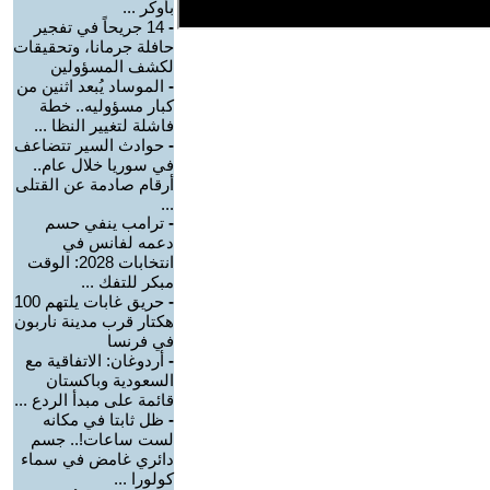
بأوكر ...
-
14 جريحاً في تفجير
حافلة جرمانا، وتحقيقات
لكشف المسؤولين
-
الموساد يُبعد اثنين من
كبار مسؤوليه.. خطة
فاشلة لتغيير النظا ...
-
حوادث السير تتضاعف
في سوريا خلال عام..
أرقام صادمة عن القتلى
...
-
ترامب ينفي حسم
دعمه لفانس في
انتخابات 2028: الوقت
مبكر للتفك ...
-
حريق غابات يلتهم 100
هكتار قرب مدينة ناربون
في فرنسا
-
أردوغان: الاتفاقية مع
السعودية وباكستان
قائمة على مبدأ الردع ...
-
ظل ثابتا في مكانه
لست ساعات!.. جسم
دائري غامض في سماء
كولورا ...