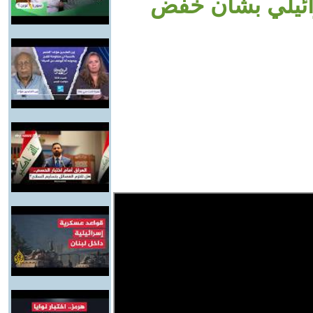
رائيلي بشأن خفض