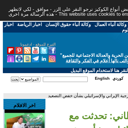
 أنواع الكوكيز نرجو النقر على الزر - موافق - لكي لاتظهر
This website uses cookies to ensure you ge
وكالة أنباء العمال
-
وكالة أنباء حقوق الإنسان
-
اخبار الرياضة
-
اخبار
لوم
التبرع للموقع - ادعمونا
حرية والعدالة الاجتماعية للجميع
"
تى نالها أعلام في الفكر والثقافة
قر هنا لاستخدام الموقع البديل
كوردي
English
رجية الإيراني والإسرائيلي بشأن خفض التصعيد
اخر الافلام
طاني: تحدثت مع