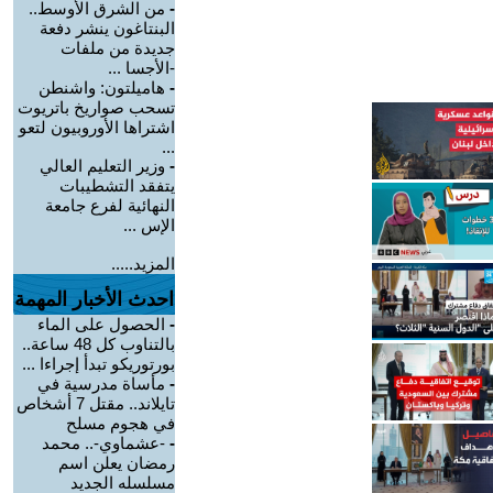
-
من الشرق الأوسط..
البنتاغون ينشر دفعة
جديدة من ملفات
-الأجسا ...
-
هاميلتون: واشنطن
تسحب صواريخ باتريوت
اشتراها الأوروبيون لتعو
...
-
وزير التعليم العالي
يتفقد التشطيبات
النهائية لفرع جامعة
الإس ...
المزيد.....
احدث الأخبار المهمة
-
الحصول على الماء
بالتناوب كل 48 ساعة..
بورتوريكو تبدأ إجراءا ...
-
مأساة مدرسية في
تايلاند.. مقتل 7 أشخاص
في هجوم مسلح
-
-عشماوي-.. محمد
رمضان يعلن اسم
مسلسله الجديد