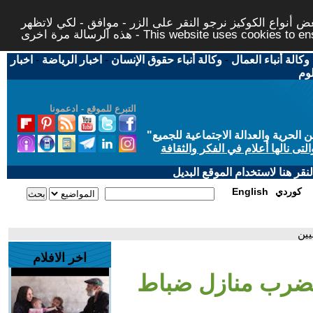
 أنواع الكوكيز نرجو النقر على الزر - موافق - لكي لاتظهر
This website uses cookies to ensure you ge
وكالة أنباء العمال
-
وكالة أنباء حقوق الإنسان
-
اخبار الرياضة
-
اخبار
لوم
التبرع للموقع - ادعمونا
حرية والعدالة الاجتماعية للجميع
"
تى نالها أعلام في الفكر والثقافة
قر هنا لاستخدام الموقع البديل
كوردي
English
يين
اخر الافلام
 تضرب منازل ضباط