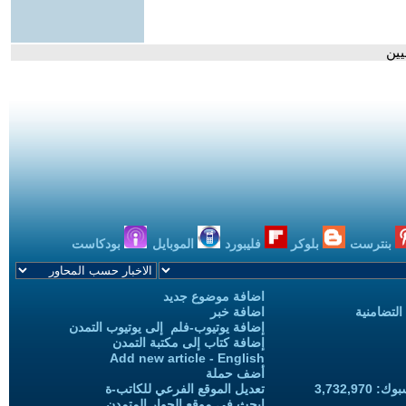
يين
بنترست
بلوكر
فليبورد
الموبايل
بودكاست
اضافة موضوع جديد
التضامنية
اضافة خبر
إضافة يوتيوب-فلم إلى يوتيوب التمدن
إضافة كتاب إلى مكتبة التمدن
Add new article - English
أضف حملة
3,732,97
تعديل الموقع الفرعي للكاتب-ة
ابحث في موقع الحوار المتمدن