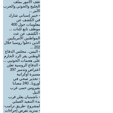
تقف الأمور بملف
الخليج والحوثي والحرب
الأمر ...
-
خبير إسباني شارك
في الكشف عن
معلومات حول 400
موظف تابع للنات ...
-
الكشف عن عدد
المواطنين الأمريكيين
الذين دخلوا روسيا خلال
202 ...
-
اليمن.. مجلس الدفاع
الوطني يقر الرد الحازم
على هجمات الحوثيي ...
-
الدفاع الروسية تعلن
اعتراض وتدمير 397
مسيرة أوكرانية
-
تحذير صحي في
أوروبا.. 240 مصابا
بفيروس حمى غرب
النيل
-
باشينيان يعلن قرب
بدء التنفيذ العملي
لمشروع -طريق ترامب-
-
مدريد تفرض إجراءات