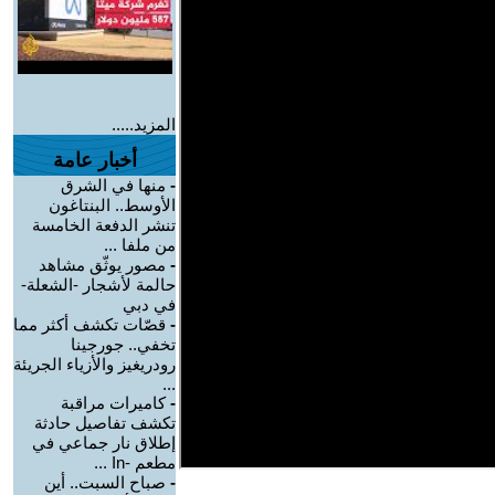
المزيد.....
أخبار عامة
-
منها في الشرق
الأوسط.. البنتاغون
تنشر الدفعة الخامسة
من ملفا ...
-
مصور يوثّق مشاهد
حالمة لأشجار -الشعلة-
في دبي
-
قصّات تكشف أكثر مما
تخفي.. جورجينا
رودريغيز والأزياء الجريئة
...
-
كاميرات مراقبة
تكشف تفاصيل حادثة
إطلاق نار جماعي في
مطعم -In ...
-
صباح السبت.. أين