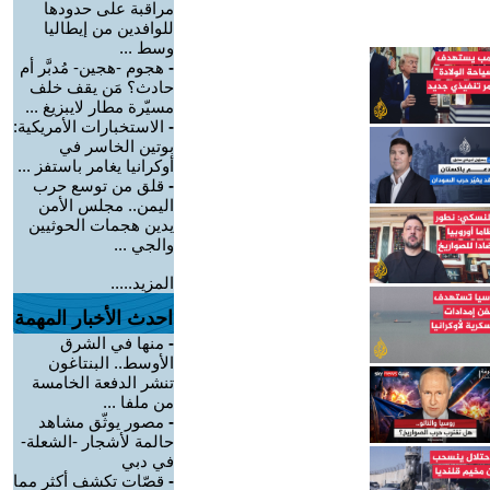
مراقبة على حدودها
للوافدين من إيطاليا
وسط ...
-
هجوم -هجين- مُدبَّر أم
حادث؟ مَن يقف خلف
مسيّرة مطار لايبزيغ ...
-
الاستخبارات الأمريكية:
بوتين الخاسر في
أوكرانيا يغامر باستفز ...
-
قلق من توسع حرب
اليمن.. مجلس الأمن
يدين هجمات الحوثيين
والجي ...
المزيد.....
احدث الأخبار المهمة
-
منها في الشرق
الأوسط.. البنتاغون
تنشر الدفعة الخامسة
من ملفا ...
-
مصور يوثّق مشاهد
حالمة لأشجار -الشعلة-
في دبي
-
قصّات تكشف أكثر مما