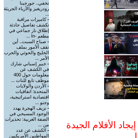
تخفي.. جورجينا
رودريغيز والأزياء الجريئة
...
-
كاميرات مراقبة
تكشف تفاصيل حادثة
إطلاق نار جماعي في
مطعم -In ...
-
صباح السبت.. أين
تقف الأمور بملف
الخليج والحوثي والحرب
الأمر ...
-
خبير إسباني شارك
في الكشف عن
معلومات حول 400
موظف تابع للنات ...
-
الأردن والولايات
المتحدة: اتفاقيات
اقتصادية استراتيجية،
وجنو ...
-
نزيف الهجرة يهدد
الوجود المسيحي في
الضفة الغربية: تحذيرات
جاد الأفلام الجيدة
من ...
-
الكشف عن عدد
ا
المواطنين الأمريكيين