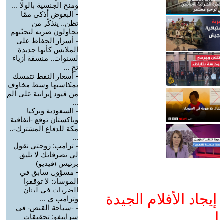
ومنح الجنسية بالولا ...
-
البعوض أذكى ممّا
تظن.. يتذكّر من
يحاولون ضربه لتجنّبهم
-
أسرار الحفاظ على
الملابس كأنها جديدة
لسنوات.. منسقة أزياء
تج ...
-
أسعار النفط تتمسك
بمكاسبها وسط مخاوف
من قيود إيرانية على الم
...
-
السعودية وتركيا
وباكستان توقع -اتفاقية
مكة للدفاع المشترك-..
...
-
ترامب: زوجتي تقول
لي تصرفاتك لا تليق
برئيس (فيديو)
-
مسؤول سابق في
الموساد: لا توقفوا
الضربات في لبنان..
جاد الأفلام الجيدة
وترامب ي ...
-
-سياحة القنص- في
ا
سراييفو: تحقيقات