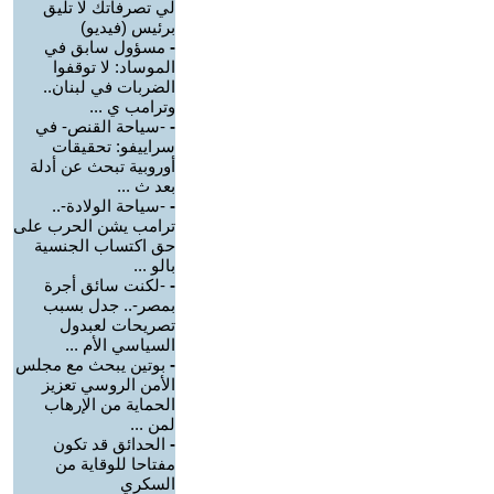
لي تصرفاتك لا تليق
برئيس (فيديو)
-
مسؤول سابق في
الموساد: لا توقفوا
الضربات في لبنان..
وترامب ي ...
-
-سياحة القنص- في
سراييفو: تحقيقات
أوروبية تبحث عن أدلة
بعد ث ...
-
-سياحة الولادة-..
ترامب يشن الحرب على
حق اكتساب الجنسية
بالو ...
-
-لكنت سائق أجرة
بمصر-.. جدل بسبب
تصريحات لعبدول
السياسي الأم ...
-
بوتين يبحث مع مجلس
الأمن الروسي تعزيز
الحماية من الإرهاب
لمن ...
-
الحدائق قد تكون
مفتاحا للوقاية من
السكري