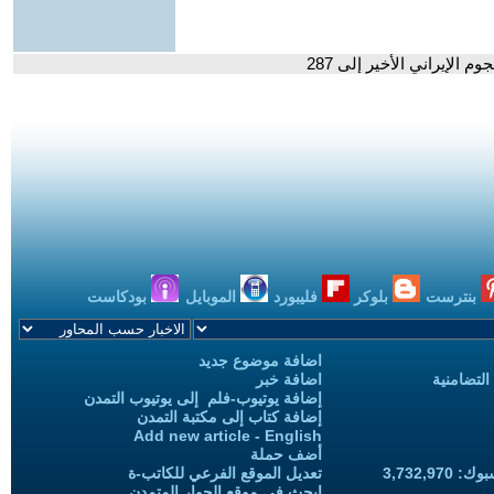
 الإيراني الأخير إلى 287
بنترست
بلوكر
فليبورد
الموبايل
بودكاست
اضافة موضوع جديد
التضامنية
اضافة خبر
إضافة يوتيوب-فلم إلى يوتيوب التمدن
إضافة كتاب إلى مكتبة التمدن
Add new article - English
أضف حملة
3,732,97
تعديل الموقع الفرعي للكاتب-ة
ابحث في موقع الحوار المتمدن