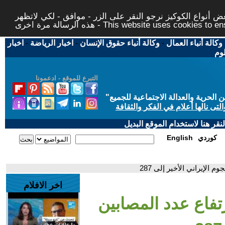
 أنواع الكوكيز نرجو النقر على الزر - موافق - لكي لاتظهر
This website uses cookies to ensure you ge
وكالة أنباء العمال
-
وكالة أنباء حقوق الإنسان
-
اخبار الرياضة
-
اخبار
لوم
التبرع للموقع - ادعمونا
حرية والعدالة الاجتماعية للجميع
"
تى نالها أعلام في الفكر والثقافة
قر هنا لاستخدام الموقع البديل
كوردي
English
 الإيراني الأخير إلى 287
اخر الافلام
تفاع عدد المصابين