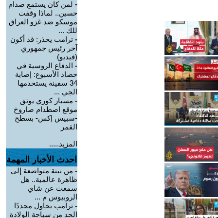
-
لمن كان يستمع صدام
حسين.. لماذا وقفت
موسكو ضد غزو العراق
للك ...
-
ترامب يحذر: قد أكون
آخر رئيس جمهوري
(فيديو)
-
الدفاع الروسية في
حصاد الأسبوع: إصابة
34 سفينة يستخدمها
الجي ...
-
مسبار كوري يوثق
موقع اصطدام صاروخ
-سبيس إكس- بسطح
القمر
المزيد.....
احدث الأخبار المهمة
-
من نبتة متواضعة إلى
ظاهرة عالمية.. هل
سمعت عن شاي
الروبيوس م ...
-
ترامب يحاول مجددًا
الحد من سياحة الولادة