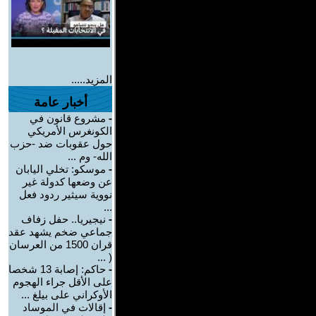
المزيد.....
أخبار عامة
-
مشروع قانون في
الكونغرس الأمريكي
حول عقوبات ضد -حزب
الله- وم ...
-
موسكو: تخلي اليابان
عن وضعها كدولة غير
نووية سيثير ردود فعل
...
-
نيجيريا.. حفل زفاف
جماعي ضخم يشهد عقد
قران 1500 من العرسان
( ...
-
حاكم: إصابة 13 شخصا
على الأقل جراء الهجوم
الأوكراني على بيلغ ...
-
إقالات في الموساد