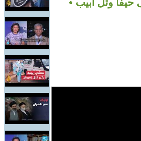
حيفا وتل أبيب •