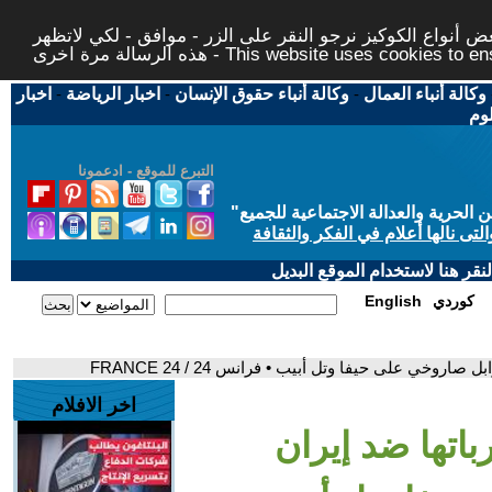
 أنواع الكوكيز نرجو النقر على الزر - موافق - لكي لاتظهر
This website uses cookies to ensure you ge
وكالة أنباء العمال
-
وكالة أنباء حقوق الإنسان
-
اخبار الرياضة
-
اخبار
لوم
التبرع للموقع - ادعمونا
حرية والعدالة الاجتماعية للجميع
"
تى نالها أعلام في الفكر والثقافة
قر هنا لاستخدام الموقع البديل
كوردي
English
وخي على حيفا وتل أبيب • فرانس 24 / FRANCE 24
اخر الافلام
اتها ضد إيران