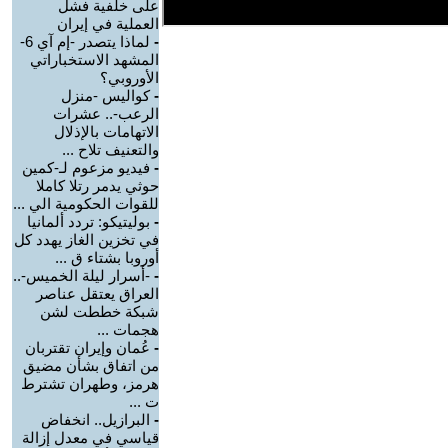
على خلفية فشل
العملية في إيران
-
لماذا يتصدر -إم آي 6-
المشهد الاستخباراتي
الأوروبي؟
-
كواليس -منزل
الرعب-.. عشرات
الاتهامات بالإذلال
والتعنيف تلاح ...
-
فيديو مزعوم لـ-كمين
حوثي يدمر رتلا كاملا
للقوات الحكومية الي ...
-
بوليتيكو: تردد ألمانيا
في تخزين الغاز يهدد كل
أوروبا بشتاء ق ...
-
-أسرار ليلة الخميس-..
العراق يعتقل عناصر
شبكة خططت لشن
هجمات ...
-
عُمان وإيران تقتربان
من اتفاق بشأن مضيق
هرمز، وطهران تشترط
ت ...
-
البرازيل.. انخفاض
قياسي في معدل إزالة