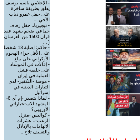
-
الإعلامي باسم يوسف
يعلق بطريقة ساخرة
على حفل عمرو دياب
الأخي ...
-
نيجيريا.. حفل زفاف
جماعي ضخم يشهد عقد
قران 1500 من العرسان
( ...
-
حاكم: إصابة 13 شخصا
على الأقل جراء الهجوم
الأوكراني على بيلغ ...
-
إقالات في الموساد
على خلفية فشل
العملية في إيران
-
موضة -التكفير- لدى
التيارات الدينية في
إسرائيل
-
لماذا يتصدر -إم آي 6-
المشهد الاستخباراتي
الأوروبي؟
-
كواليس -منزل
الرعب-.. عشرات
الاتهامات بالإذلال
والتعنيف تلاح ...