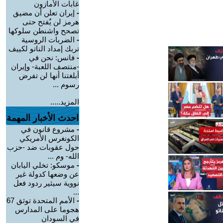
غابات الأمازون
-
إيران تعلن أن مضيق
هرمز لن يٌفتح حتى
تصحح واشنطن سلوكها
-
الضربات الروسية
تربك إمداد الناتو لكييف
-
فانس: نحن في
-منتصف اللعبة- وإيران
أبلغتنا أنها لن تفرض
رسوم ...
المزيد.....
احدث الأخبار المهمة
-
مشروع قانون في
الكونغرس الأمريكي
حول عقوبات ضد -حزب
الله- وم ...
-
موسكو: تخلي اليابان
عن وضعها كدولة غير
نووية سيثير ردود فعل
...
-
الأمم المتحدة توثق 67
هجوما على المدارس
في السودان