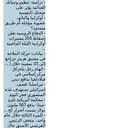
-
دراسة: تنظيم وجباتك
الغذائية يؤثر على
صحتك النفسية
-
أوكرانيا والناتو..
عضوية مؤجلة أم طريق
مسدود؟
-
الدفاع الروسية تعلن
إسقاط 203 مسيرات
أوكرانية الليلة الماضية
...
-
بيانات: حركة الملاحة
في مضيق هرمز تتراجع
إلى 33 سفينة خلال أ ...
-
اتهام رجل بإحراق
مركز إسلامي في
فيلادلفيا بدافع ديني
-
مراسلنا: قصف
إسرائيلي يستهدف بلدة
المنصوري فجر اليوم
-
محكمة أمريكية تلزم
-ميتا- بدفع 567 مليون
دولار بسبب أضرار لح ...
-
للمرة الثالثة خلال عام
واحد.. متحف الرئيس
الفرنسي الأسبق جاك