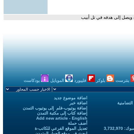
ة ويصل إلى هدفه في تل أبيب
بنترست
بلوكر
فليبورد
الموبايل
بودكاست
اضافة موضوع جديد
التضامنية
اضافة خبر
إضافة يوتيوب-فلم إلى يوتيوب التمدن
إضافة كتاب إلى مكتبة التمدن
Add new article - English
أضف حملة
3,732,97
تعديل الموقع الفرعي للكاتب-ة
ابحث في موقع الحوار المتمدن