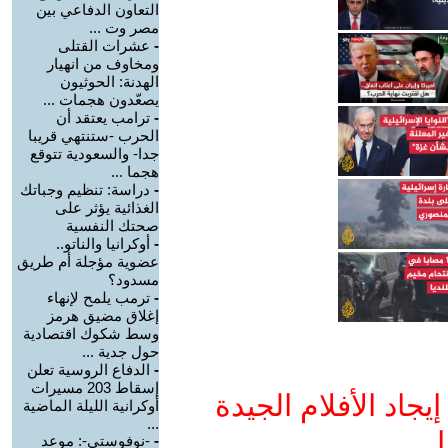
التعاون الدفاعي بين
مصر وت ...
-
عشرات القتلى
ومخاوف من انهيار
الهدنة: الحوثيون
يصعّدون هجمات ...
-
ترامب يعتقد أن
الحرب -ستنتهي قريبا
جدا- والسعودية تتوقع
هجما ...
-
دراسة: تنظيم وجباتك
الغذائية يؤثر على
صحتك النفسية
-
أوكرانيا والناتو..
عضوية مؤجلة أم طريق
مسدود؟
-
ترمب يلمح لإنهاء
إغلاق مضيق هرمز
وسط شكوك اقتصادية
حول جدية ...
-
الدفاع الروسية تعلن
إسقاط 203 مسيرات
جاد الأفلام الجيدة
أوكرانية الليلة الماضية
...
ا
-
-نوفوستي-: موعد