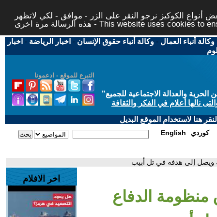
 أنواع الكوكيز نرجو النقر على الزر - موافق - لكي لاتظهر
This website uses cookies to ensure you ge
وكالة أنباء العمال
-
وكالة أنباء حقوق الإنسان
-
اخبار الرياضة
-
اخبار
لوم
التبرع للموقع - ادعمونا
حرية والعدالة الاجتماعية للجميع
"
تى نالها أعلام في الفكر والثقافة
قر هنا لاستخدام الموقع البديل
كوردي
English
ة ويصل إلى هدفه في تل أبيب
اخر الافلام
 منظومة الدفاع