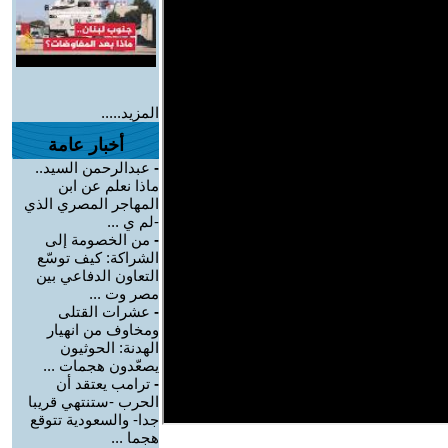
المزيد.....
أخبار عامة
-
عبدالرحمن السيد..
ماذا نعلم عن ابن
المهاجر المصري الذي
-لم ي ...
-
من الخصومة إلى
الشراكة: كيف توسّع
التعاون الدفاعي بين
مصر وت ...
-
عشرات القتلى
ومخاوف من انهيار
الهدنة: الحوثيون
يصعّدون هجمات ...
-
ترامب يعتقد أن
الحرب -ستنتهي قريبا
جدا- والسعودية تتوقع
هجما ...