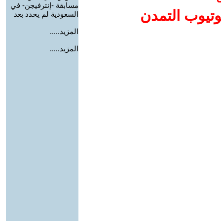
مسابقة -إنترفيجن- في
وتيوب التمدن
السعودية لم يحدد بعد
المزيد.....
المزيد.....