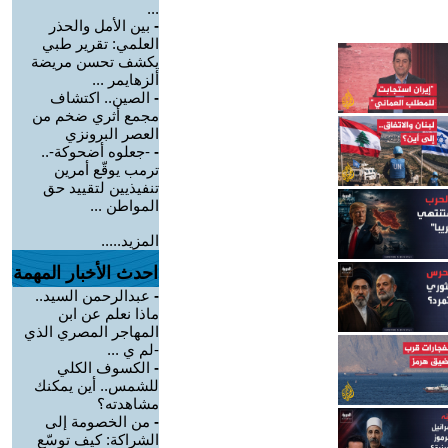
...
-
بين الأمل والحذر
العلمي: تقرير طبي
يكشف تحسن مريضة
ألزهايمر ...
-
الصين.. اكتشاف
مجمع أثري ضخم من
العصر البرونزي
-
-جعلوه أضحوكة-..
ترمب يوقّع أمرين
تنفيذيين لتقييد حق
المواطن ...
المزيد.....
احدث الأخبار المهمة
-
عبدالرحمن السيد..
ماذا نعلم عن ابن
المهاجر المصري الذي
-لم ي ...
-
الكسوف الكلي
للشمس.. أين يمكنك
مشاهدته؟
-
من الخصومة إلى
الشراكة: كيف توسّع