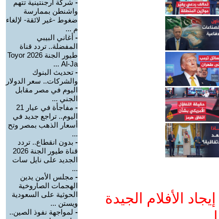
-
شركة أرجنتينية تتهم
واشنطن بممارسة
ضغوط -غير لائقة- لإلغاء
م ...
-
أغاني البيبي
المفضلة.. تردد قناة
طيور الجنة 2026 Toyor
Al-Ja ...
-
تحديث البنوك
والشركات.. سعر الدولار
اليوم في مصر مقابل
الجني ...
-
مفاجأة في عيار 21
اليوم.. تراجع جديد في
أسعار الذهب بمصر وتح
...
-
بدون انقطاع.. تردد
قناة طيور الجنة 2026
الجديد على نايل سات
...
-
مجلس الأمن يدين
الهجمات الصاروخية
جاد الأفلام الجيدة
الحوثية على السعودية
ويستن ...
-
لمواجهة نفوذ الصين..
ا