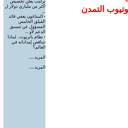
ترامب يعلن تخصيص
أكثر من ملياري دولار ل
وتيوب التمدن
...
-
البنتاغون يعفي قائد
الفيلق الخامس
المسؤول عن تنسيق
الدعم لأو ...
-
نظام باتريوت.. لماذا
تتناقص إمداداته في
العالم؟
المزيد.....
المزيد.....