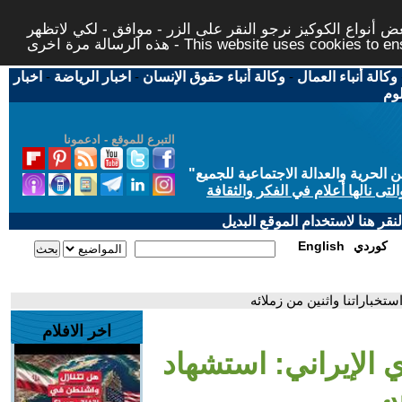
 أنواع الكوكيز نرجو النقر على الزر - موافق - لكي لاتظهر
This website uses cookies to ensure you ge
وكالة أنباء العمال
-
وكالة أنباء حقوق الإنسان
-
اخبار الرياضة
-
اخبار
لوم
التبرع للموقع - ادعمونا
حرية والعدالة الاجتماعية للجميع
"
تى نالها أعلام في الفكر والثقافة
قر هنا لاستخدام الموقع البديل
كوردي
English
تخباراتنا واثنين من زملائه
اخر الافلام
 الإيراني: استشهاد