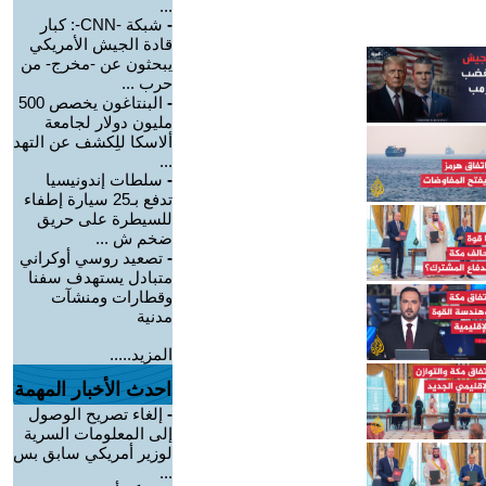
...
-
شبكة -CNN-: كبار
قادة الجيش الأمريكي
يبحثون عن -مخرج- من
حرب ...
-
البنتاغون يخصص 500
مليون دولار لجامعة
ألاسكا للِكشف عن التهد
...
-
سلطات إندونيسيا
تدفع بـ25 سيارة إطفاء
للسيطرة على حريق
ضخم ش ...
-
تصعيد روسي أوكراني
متبادل يستهدف سفنا
وقطارات ومنشآت
مدنية
المزيد.....
احدث الأخبار المهمة
-
إلغاء تصريح الوصول
إلى المعلومات السرية
لوزير أمريكي سابق بس
...