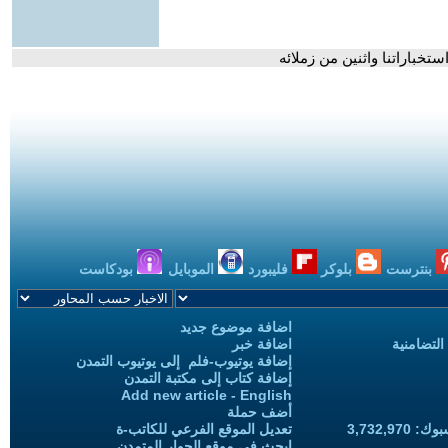
تخباراتنا واثنين من زملائه
بنترست
بلوكر
فليبورد
الموبايل
بودكاست
اضافة موضوع جديد
التضامنية
اضافة خبر
إضافة يوتيوب-فلم إلى يوتيوب التمدن
إضافة كتاب إلى مكتبة التمدن
Add new article - English
أضف حملة
3,732,97
تعديل الموقع الفرعي للكاتب-ة
ابحث في موقع الحوار المتمدن