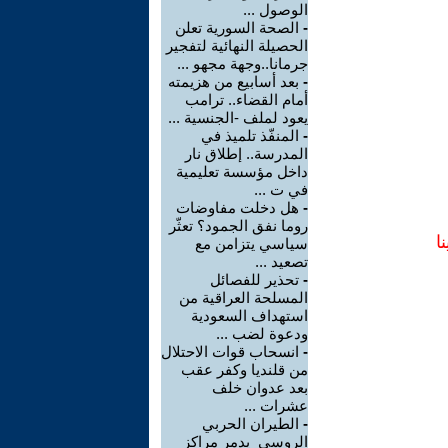
الوصول ...
-
الصحة السورية تعلن
الحصيلة النهائية لتفجير
جرمانا..وجهة مجهو ...
-
بعد أسابيع من هزيمته
أمام القضاء.. ترامب
يعود لملف -الجنسية ...
-
المنفّذ تلميذ في
المدرسة.. إطلاق نار
داخل مؤسسة تعليمية
في ت ...
-
هل دخلت مفاوضات
روما نفق الجمود؟ تعثّر
ا
سياسي يتزامن مع
تصعيد ...
-
تحذير للفصائل
المسلحة العراقية من
استهداف السعودية
ودعوة لضب ...
-
انسحاب قوات الاحتلال
من قلنديا وكفر عقب
بعد عدوان خلف
عشرات ...
-
الطيران الحربي
الروسي يدمر مراكز