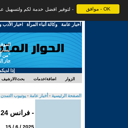
موافق - OK
لتوفير افضل خدمة لكم ولتسهيل عملي
أخبار عامة
-
وكالة أنباء المرأة
-
اخبار الأدب و
الموقع
يسارية
"من أج
حاز ال
إذا لديك
الزوار
اضافة/خدمات
بحث/الارشيف
الصفحة الرئيسية
-
أخبار عامة
-
يوتيوب التمدن
- فرانس 24
2025 / 6 / 15