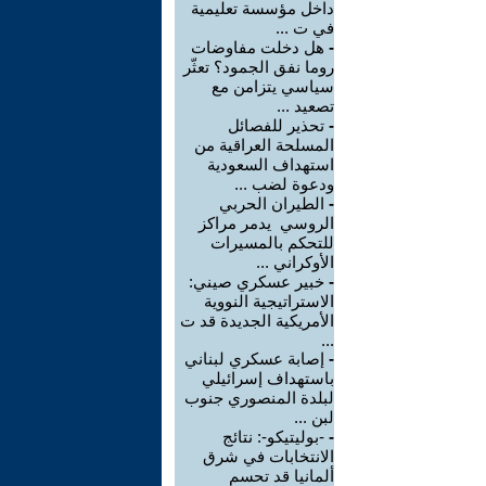
داخل مؤسسة تعليمية
في ت ...
-
هل دخلت مفاوضات
روما نفق الجمود؟ تعثّر
سياسي يتزامن مع
تصعيد ...
-
تحذير للفصائل
المسلحة العراقية من
استهداف السعودية
ودعوة لضب ...
-
الطيران الحربي
الروسي يدمر مراكز
للتحكم بالمسيرات
الأوكراني ...
-
خبير عسكري صيني:
الاستراتيجية النووية
الأمريكية الجديدة قد ت
...
-
إصابة عسكري لبناني
باستهداف إسرائيلي
لبلدة المنصوري جنوب
لبن ...
-
-بوليتيكو-: نتائج
الانتخابات في شرق
ألمانيا قد تحسم