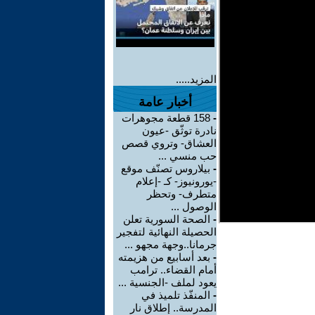
المزيد.....
أخبار عامة
-
158 قطعة مجوهرات
نادرة توثّق -عيون
العشاق- وتروي قصص
حب منسي ...
-
بيلاروس تصنّف موقع
-يورونيوز- كـ -إعلام
متطرف- وتحظر
الوصول ...
-
الصحة السورية تعلن
الحصيلة النهائية لتفجير
جرمانا..وجهة مجهو ...
-
بعد أسابيع من هزيمته
أمام القضاء.. ترامب
يعود لملف -الجنسية ...
-
المنفّذ تلميذ في
المدرسة.. إطلاق نار