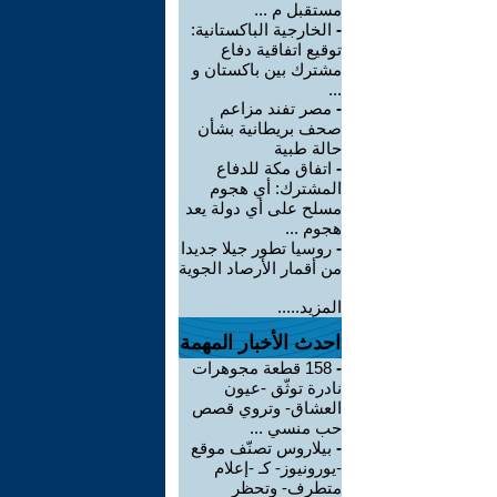
مستقبل م ...
-
الخارجية الباكستانية:
توقيع اتفاقية دفاع
مشترك بين باكستان و
...
-
مصر تفند مزاعم
صحف بريطانية بشأن
حالة طبية
-
‏اتفاق مكة للدفاع
المشترك: أي هجوم
مسلح على أي دولة يعد
هجوم ...
-
روسيا تطور جيلا جديدا
من أقمار الأرصاد الجوية
المزيد.....
احدث الأخبار المهمة
-
158 قطعة مجوهرات
نادرة توثّق -عيون
العشاق- وتروي قصص
حب منسي ...
-
بيلاروس تصنّف موقع
-يورونيوز- كـ -إعلام
متطرف- وتحظر