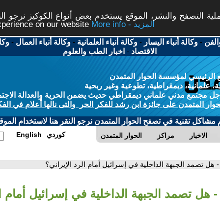
ة التصفح والنشر، الموقع يستخدم بعض أنواع الكوكيز نرجو النق
More info - المزيد
experience on our website
الفن
-
وكالة أنباء اليسار
-
وكالة أنباء العلمانية
-
وكالة أنباء العمال
-
وكا
الاقتصاد
-
اخبار الطب والعلوم
 الرئيسي لمؤسسة الحوار المتمدن
، علمانية، ديمقراطية، تطوعية وغير ربحية
ل مجتمع مدني علماني ديمقراطي حديث يضمن الحرية والعدالة الاجتم
حوار المتمدن على جائزة ابن رشد للفكر الحر والتى نالها أعلام في الفك
م مشاكل تقنية في تصفح الحوار المتمدن نرجو النقر هنا لاستخدام الموقع
كوردي
English
الاخبار
مراكز
الحوار المتمدن
- هل تصمد الجبهة الداخلية في إسرائيل أمام الرد الإيراني؟
- هل تصمد الجبهة الداخلية في إسرائيل أمام ال