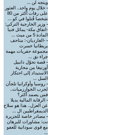
ويتجه لن ...
-
خلال يوم واحد.. العثور
على رفات أكثر من 80
شخصا قُتلوا في كو ...
-
وزير الخارجية التركي:
-اتفاق مكة- يماثل فنيا
المادة 5 من ميث ...
-
-الغارديان-: متاحف
بريطانيا خسرت
مجموعة حفريات مهمة
جراء نق ...
-
قصة تحوّل دانييل
أورتيغا من محاربة
الاستبداد إلى احتكار
السل ...
-
روسيا وأوكرانيا تلجآن
لحرب الخوارزميات..
فمن يصمد أكثر؟
-
الرقابة المالية بديلا
عن العزل.. هذا هو سلاح
الديمقراطيين ال ...
-
مصادر خاصة للجزيرة
نت: مشاورات للبرهان
مع قوى سودانية للعفو
...