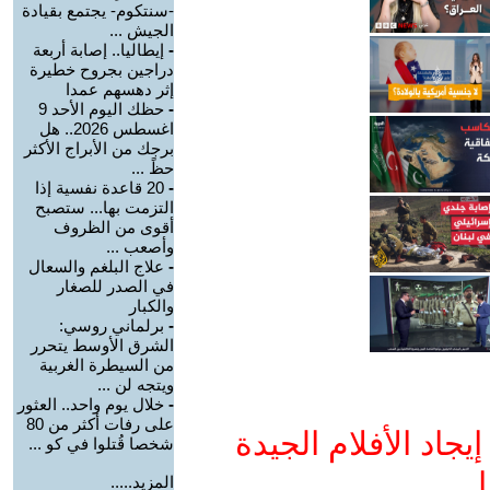
-سنتكوم- يجتمع بقيادة
الجيش ...
-
إيطاليا.. إصابة أربعة
دراجين بجروح خطيرة
إثر دهسهم عمدا
-
حظك اليوم الأحد 9
اغسطس 2026.. هل
برجك من الأبراج الأكثر
حظً ...
-
20 قاعدة نفسية إذا
التزمت بها... ستصبح
أقوى من الظروف
وأصعب ...
-
علاج البلغم والسعال
في الصدر للصغار
والكبار
-
برلماني روسي:
الشرق الأوسط يتحرر
من السيطرة الغربية
ويتجه لن ...
-
خلال يوم واحد.. العثور
على رفات أكثر من 80
جاد الأفلام الجيدة
شخصا قُتلوا في كو ...
ا
المزيد.....