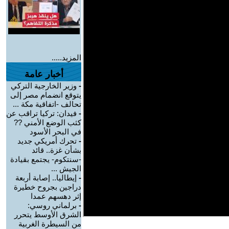
المزيد.....
أخبار عامة
-
وزير الخارجية التركي
يتوقع انضمام مصر إلى
تحالف -اتفاقية مكة ...
-
فيدان: تركيا تراقب عن
كثب الوضع الأمني ??
في البحر الأسود
-
تحرك أمريكي جديد
بشأن غزة.. قائد
-سنتكوم- يجتمع بقيادة
الجيش ...
-
إيطاليا.. إصابة أربعة
دراجين بجروح خطيرة
إثر دهسهم عمدا
-
برلماني روسي:
الشرق الأوسط يتحرر
من السيطرة الغربية