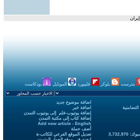
يران
بنترست
بلوكر
فليبورد
الموبايل
بودكاست
اضافة موضوع جديد
التضامنية
اضافة خبر
إضافة يوتيوب-فلم إلى يوتيوب التمدن
إضافة كتاب إلى مكتبة التمدن
Add new article - English
أضف حملة
3,732,97
تعديل الموقع الفرعي للكاتب-ة
ابحث في موقع الحوار المتمدن