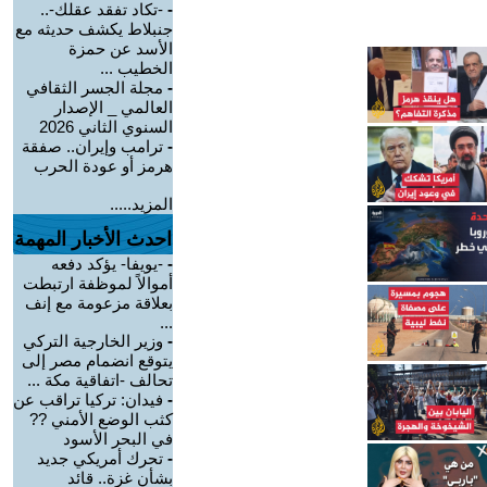
-
-تكاد تفقد عقلك-..
جنبلاط يكشف حديثه مع
الأسد عن حمزة
الخطيب ...
-
مجلة الجسر الثقافي
العالمي _ الإصدار
السنوي الثاني 2026
-
ترامب وإيران.. صفقة
هرمز أو عودة الحرب
المزيد.....
احدث الأخبار المهمة
-
-يويفا- يؤكد دفعه
أموالاً لموظفة ارتبطت
بعلاقة مزعومة مع إنف
...
-
وزير الخارجية التركي
يتوقع انضمام مصر إلى
تحالف -اتفاقية مكة ...
-
فيدان: تركيا تراقب عن
كثب الوضع الأمني ??
في البحر الأسود
-
تحرك أمريكي جديد
بشأن غزة.. قائد