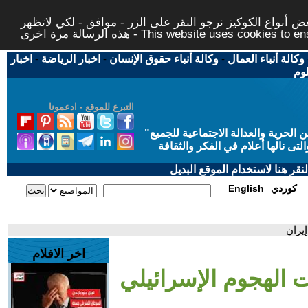
 أنواع الكوكيز نرجو النقر على الزر - موافق - لكي لاتظهر
This website uses cookies to ensure you ge
وكالة أنباء العمال
-
وكالة أنباء حقوق الإنسان
-
اخبار الرياضة
-
اخبار
لوم
التبرع للموقع - ادعمونا
حرية والعدالة الاجتماعية للجميع
"
تى نالها أعلام في الفكر والثقافة
قر هنا لاستخدام الموقع البديل
كوردي
English
يران
اخر الافلام
الهجوم الإسرائيلي