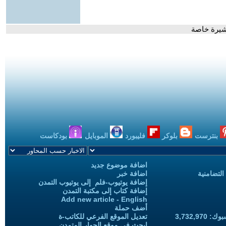
أشيرة خاصة
بنترست
بلوكر
فليبورد
الموبايل
بودكاست
اضافة موضوع جديد
التضامنية
اضافة خبر
إضافة يوتيوب-فلم إلى يوتيوب التمدن
إضافة كتاب إلى مكتبة التمدن
Add new article - English
أضف حملة
3,732,97
تعديل الموقع الفرعي للكاتب-ة
ابحث في موقع الحوار المتمدن