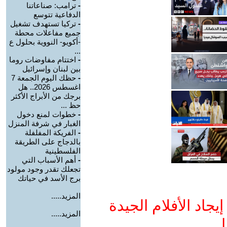
-
ترامب: صناعاتنا
الدفاعية تتوسع
-
تركيا تستهدف تشغيل
جميع مفاعلات محطة
-أكويو- النووية بحلول ع
...
-
اختتام مفاوضات روما
بين لبنان وإسرائيل
-
حظك اليوم الجمعة 7
اغسطس 2026.. هل
برجك من الأبراج الأكثر
حظ ...
-
خطوات لمنع دخول
الغبار في شرفة المنزل
-
الفريكة المفلفلة
بالدجاج على الطريقة
الفلسطينية
-
أهم الأسباب التي
تجعلك تقدر وجود مولود
برج الأسد في حياتك
المزيد.....
جاد الأفلام الجيدة
المزيد.....
ا