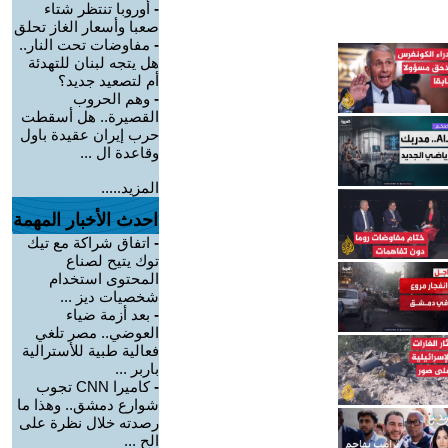
-
أوروبا تنتظر شتاء
صعبا وأسعار الغاز تحلق
-
مفاوضات تحت النار..
هل يتجه لبنان للتهدئة
أم لتصعيد جديد؟
-
وهم الحروب
القصيرة.. هل أسقطت
حرب إيران عقيدة باول
وقاعدة ال ...
المزيد.....
احدث الأخبار المهمة
-
اتفاق شراكة مع تيك
توك يتيح لصناع
المحتوى استخدام
شخصيات ديز ...
-
بعد أزمة ضياء
العوضي.. مصر تلغي
فعالية طبية للأسترالية
باربر ...
-
كاميرا CNN تجوب
شوارع دمشق.. وهذا ما
رصدته خلال نظرة على
الح ...