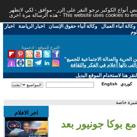
 أنواع الكوكيز نرجو النقر على الزر - موافق - لكي لاتظهر
This website uses cookies to ensure you ge
وكالة أنباء العمال
-
وكالة أنباء حقوق الإنسان
-
اخبار الرياضة
-
اخبار
لوم
التبرع للموقع - ادعمونا
حرية والعدالة الاجتماعية للجميع
"
تى نالها أعلام في الفكر والثقافة
قر هنا لاستخدام الموقع البديل
كوردي
English
أشيرة خاصة
اخر الافلام
ع بوكا جونيور بعد