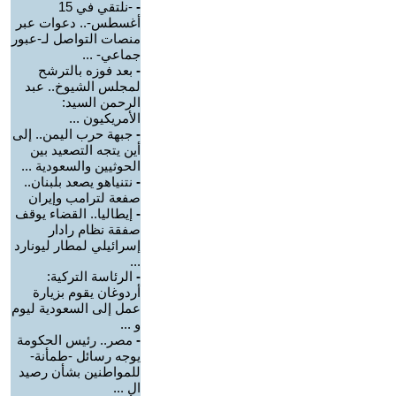
-
-نلتقي في 15
أغسطس-.. دعوات عبر
منصات التواصل لـ-عبور
جماعي- ...
-
بعد فوزه بالترشح
لمجلس الشيوخ.. عبد
الرحمن السيد:
الأمريكيون ...
-
جبهة حرب اليمن.. إلى
أين يتجه التصعيد بين
الحوثيين والسعودية ...
-
نتنياهو يصعد بلبنان..
صفعة لترامب وإيران
-
إيطاليا.. القضاء يوقف
صفقة نظام رادار
إسرائيلي لمطار ليونارد
...
-
الرئاسة التركية:
أردوغان يقوم بزيارة
عمل إلى السعودية ليوم
و ...
-
مصر.. رئيس الحكومة
يوجه رسائل -طمأنة-
للمواطنين بشأن رصيد
ال ...