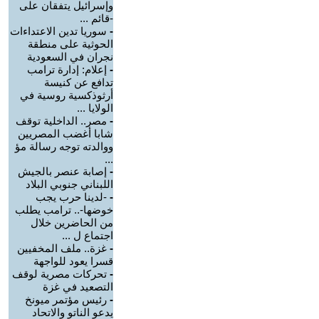
وإسرائيل يتفقان على
-قائم ...
-
سوريا تدين الاعتداءات
الحوثية على منطقة
نجران في السعودية
-
إعلام: إدارة ترامب
تدافع عن كنيسة
أرثوذكسية روسية في
الولايا ...
-
مصر.. الداخلية توقف
شابا أغضب المصريين
ووالدته توجه رسالة مؤ
...
-
إصابة عنصر بالجيش
اللبناني جنوبي البلاد
-
-لدينا حرب يجب
خوضها-.. ترامب يطلب
من الحاضرين خلال
اجتماع ل ...
-
غزة.. ملف المخفيين
قسرا يعود للواجهة
-
تحركات مصرية لوقف
التصعيد في غزة
-
رئيس مؤتمر ميونخ
يدعو الناتو والاتحاد