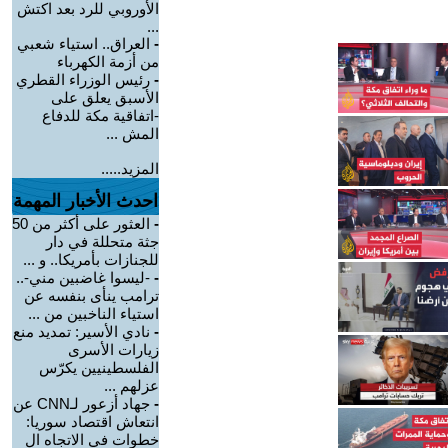
الأوروبي للرد بعد اكتش
...
-
العراق.. استياء شعبي
من أزمة الكهرباء
-
رئيس الوزراء القطري
الأسبق يعلق على
-اتفاقية مكة للدفاع
المش ...
المزيد.....
احدث الأخبار المهمة
-
العثور على أكثر من 50
جثة متحللة في دار
للجنازات بأمريكا.. و ...
-
-ليسوا غاضبين مني-..
ترامب ينأى بنفسه عن
استياء الناخبين من ...
-
نادي الأسير: تمديد منع
زيارات الأسرى
الفلسطينيين يكرّس
عزلهم ...
-
جهاد أزعور لـCNN عن
انتعاش اقتصاد سوريا:
خطوات في الاتجاه ال