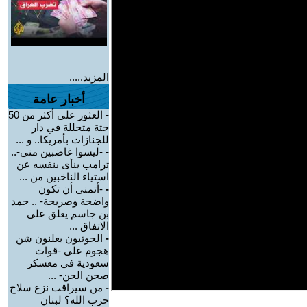
المزيد.....
أخبار عامة
-
العثور على أكثر من 50
جثة متحللة في دار
للجنازات بأمريكا.. و ...
-
-ليسوا غاضبين مني-..
ترامب ينأى بنفسه عن
استياء الناخبين من ...
-
-أتمنى أن تكون
واضحة وصريحة- .. حمد
بن جاسم يعلق على
الاتفاق ...
-
الحوثيون يعلنون شن
هجوم على -قوات
سعودية في معسكر
صحن الجن- ...
-
من سيراقب نزع سلاح
حزب الله؟ لبنان