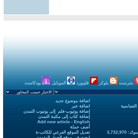
بنترست
بلوكر
فليبورد
الموبايل
بودكاست
اضافة موضوع جديد
التضامنية
اضافة خبر
إضافة يوتيوب-فلم إلى يوتيوب التمدن
إضافة كتاب إلى مكتبة التمدن
Add new article - English
أضف حملة
3,732,97
تعديل الموقع الفرعي للكاتب-ة
ابحث في موقع الحوار المتمدن