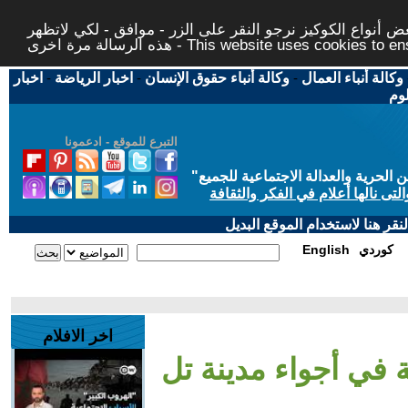
 أنواع الكوكيز نرجو النقر على الزر - موافق - لكي لاتظهر
This website uses cookies to ensure you ge
وكالة أنباء العمال
-
وكالة أنباء حقوق الإنسان
-
اخبار الرياضة
-
اخبار
لوم
التبرع للموقع - ادعمونا
حرية والعدالة الاجتماعية للجميع
"
تى نالها أعلام في الفكر والثقافة
قر هنا لاستخدام الموقع البديل
كوردي
English
اخر الافلام
ة في أجواء مدينة تل