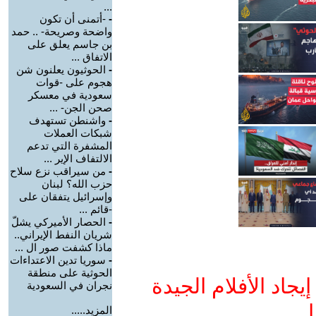
...
-
-أتمنى أن تكون
واضحة وصريحة- .. حمد
بن جاسم يعلق على
الاتفاق ...
-
الحوثيون يعلنون شن
هجوم على -قوات
سعودية في معسكر
صحن الجن- ...
-
واشنطن تستهدف
شبكات العملات
المشفرة التي تدعم
الالتفاف الإير ...
-
من سيراقب نزع سلاح
حزب الله؟ لبنان
وإسرائيل يتفقان على
-قائم ...
-
الحصار الأميركي يشلّ
شريان النفط الإيراني..
ماذا كشفت صور ال ...
-
سوريا تدين الاعتداءات
الحوثية على منطقة
جاد الأفلام الجيدة
نجران في السعودية
ا
المزيد.....