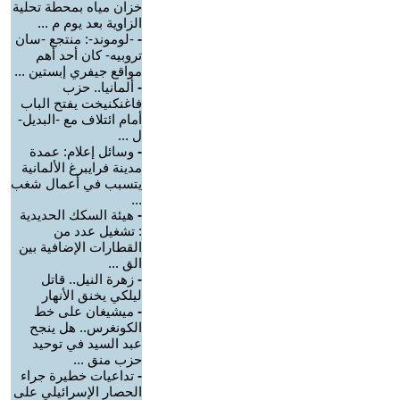
خزان مياه بمحطة تحلية
الزاوية بعد يوم م ...
-
-لوموند-: منتجع -سان
تروبيه- كان أحد أهم
مواقع جيفري إبستين ...
-
ألمانيا.. حزب
فاغنكنيخت يفتح الباب
أمام ائتلاف مع -البديل-
ل ...
-
وسائل إعلام: عمدة
مدينة فرايبرغ الألمانية
يتسبب في أعمال شغب
...
-
هيئة السكك الحديدية
: تشغيل عدد من
القطارات الإضافية بين
الق ...
-
زهرة النيل.. قاتل
ليلكي يخنق الأنهار
-
ميشيغان على خط
الكونغرس.. هل ينجح
عبد السيد في توحيد
حزب منق ...
-
تداعيات خطيرة جراء
الحصار الإسرائيلي على