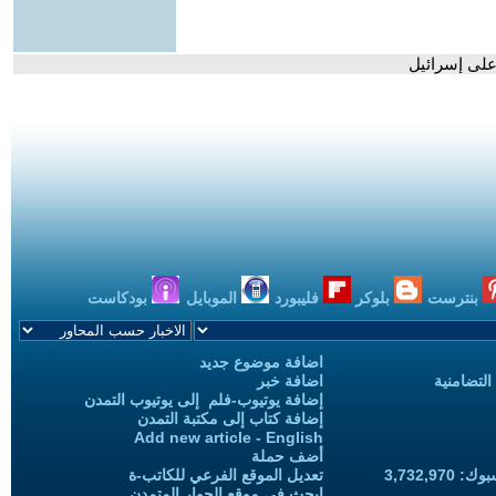
على إسرائيل
بنترست
بلوكر
فليبورد
الموبايل
بودكاست
اضافة موضوع جديد
التضامنية
اضافة خبر
إضافة يوتيوب-فلم إلى يوتيوب التمدن
إضافة كتاب إلى مكتبة التمدن
Add new article - English
أضف حملة
3,732,97
تعديل الموقع الفرعي للكاتب-ة
ابحث في موقع الحوار المتمدن