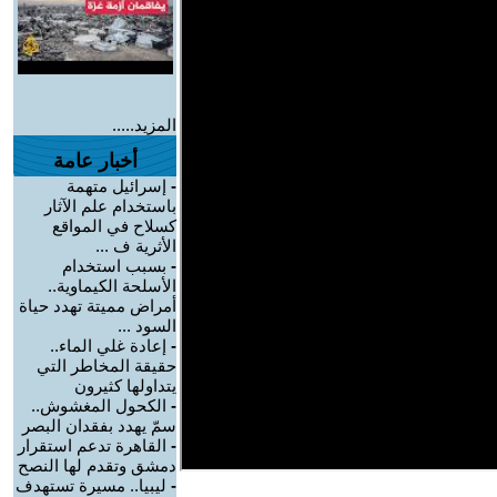
المزيد.....
أخبار عامة
-
إسرائيل متهمة
باستخدام علم الآثار
كسلاح في المواقع
الأثرية ف ...
-
بسبب استخدام
الأسلحة الكيماوية..
أمراض مميتة تهدد حياة
السود ...
-
إعادة غلي الماء..
حقيقة المخاطر التي
يتداولها كثيرون
-
الكحول المغشوش..
سمّ يهدد بفقدان البصر
-
القاهرة تدعم استقرار
دمشق وتقدم لها النصح
-
ليبيا.. مسيرة تستهدف