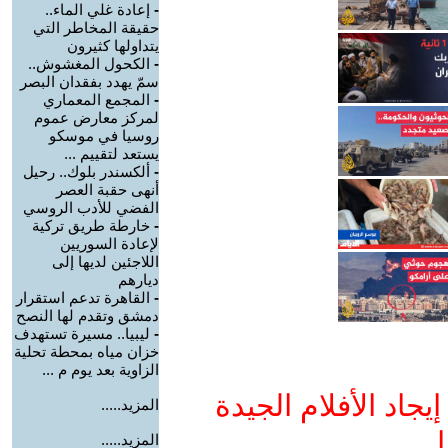
-
إعادة غلي الماء..
حقيقة المخاطر التي
يتداولها كثيرون
-
الكحول المغشوش..
سمّ يهدد بفقدان البصر
-
المجمع المعماري
لمركز معارض عموم
روسيا في موسكو
يستعد لتقييم ...
-
ألكسندر بلوك.. رحيل
أنهى حقبة العصر
الفضي للأدب الروسي
-
خارطة طريق تركية
لإعادة السوريين
اللاجئين لديها إلى
ديارهم
-
القاهرة تدعم استقرار
دمشق وتقدم لها النصح
-
ليبيا.. مسيرة تستهدف
خزان مياه بمحطة تحلية
الزاوية بعد يوم م ...
جاد الأفلام الجيدة
المزيد.....
ا
المزيد.....