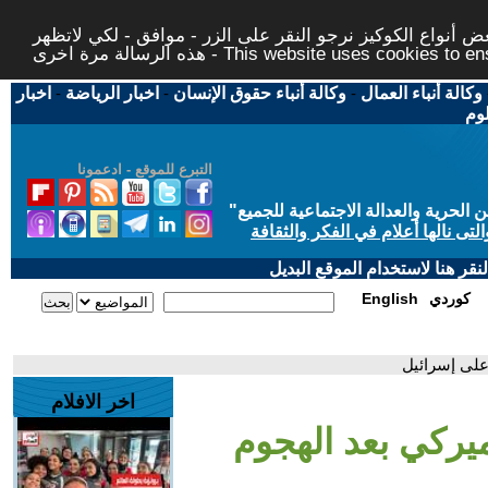
 أنواع الكوكيز نرجو النقر على الزر - موافق - لكي لاتظهر
This website uses cookies to ensure you ge
وكالة أنباء العمال
-
وكالة أنباء حقوق الإنسان
-
اخبار الرياضة
-
اخبار
لوم
التبرع للموقع - ادعمونا
حرية والعدالة الاجتماعية للجميع
"
تى نالها أعلام في الفكر والثقافة
قر هنا لاستخدام الموقع البديل
كوردي
English
على إسرائيل
اخر الافلام
ركي بعد الهجوم