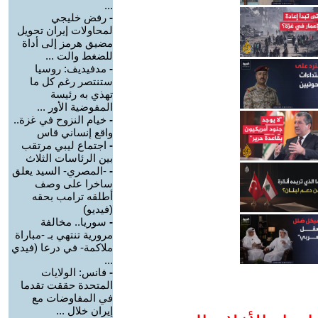
...
-
رفض خليجي
لمحاولات إيران تحويل
مضيق هرمز إلى أداة
للضغط والت ...
-
مدفيديف: روسيا
ستنتصر رغم كل ما
تهذي به رئيسة
المفوضية الأور ...
-
خيام النزوح في غزة..
واقع إنساني قاس
-
اجتماع ليبي مرتقب
بين الرئاسات الثلاث
-
-المصري- السيد يعلق
ساخرا على وصف
أطلقه ترامب بحقه
(فيديو)
-
سوريا.. مخالفة
مرورية تنتهي بـ -مباراة
ملاكمة- في درعا (فيدي
...
-
فانس: الولايات
المتحدة حققت تقدما
في المفاوضات مع
إيران خلال ...