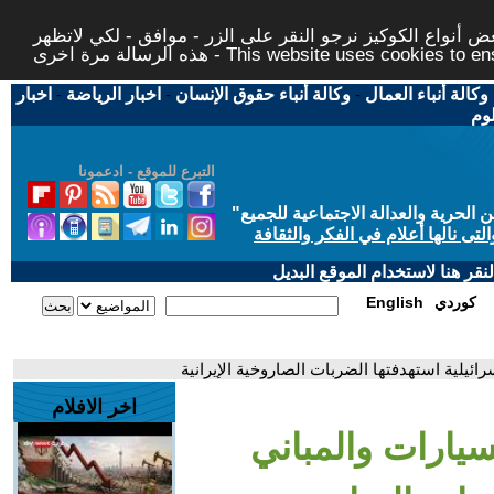
 أنواع الكوكيز نرجو النقر على الزر - موافق - لكي لاتظهر
This website uses cookies to ensure you ge
وكالة أنباء العمال
-
وكالة أنباء حقوق الإنسان
-
اخبار الرياضة
-
اخبار
لوم
التبرع للموقع - ادعمونا
حرية والعدالة الاجتماعية للجميع
"
تى نالها أعلام في الفكر والثقافة
قر هنا لاستخدام الموقع البديل
كوردي
English
ائيلية استهدفتها الضربات الصاروخية الإيرانية
اخر الافلام
سيارات والمباني