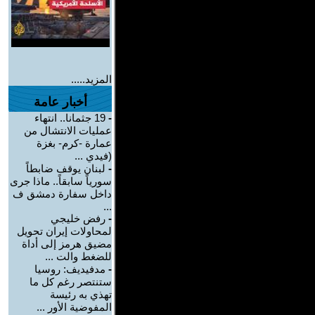
المزيد.....
أخبار عامة
-
19 جثمانا.. انتهاء
عمليات الانتشال من
عمارة -كرم- بغزة
(فيدي ...
-
لبنان يوقف ضابطاً
سورياً سابقاً.. ماذا جرى
داخل سفارة دمشق ف
...
-
رفض خليجي
لمحاولات إيران تحويل
مضيق هرمز إلى أداة
للضغط والت ...
-
مدفيديف: روسيا
ستنتصر رغم كل ما
تهذي به رئيسة
المفوضية الأور ...