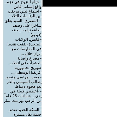
-
خيام النزوح في غزة..
واقع إنساني قاس
-
اجتماع ليبي مرتقب
بين الرئاسات الثلاث
-
-المصري- السيد يعلق
ساخرا على وصف
أطلقه ترامب بحقه
(فيديو)
-
فانس: الولايات
المتحدة حققت تقدما
في المفاوضات مع
إيران خلال ...
-
مصرع وإصابة
العشرات في انقلاب
صهريج بجمهورية
إفريقيا الوسطى ...
-
مصر.. مرتضى منصور
يطالب السيسي بالثأر
بعد هجوم دمياط
-
-أعطتني قنبلة في
يدي-.. شهادات 25 عاماً
من الرعب تهز بيت سار
...
-
السكة الحديد تقدم
خدمة نقل متميزة