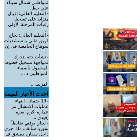
لمواطني شمال سيناء
علي خط ...
-
التعليم العالي: إقبال
متزايد على تسجيل
رغبات المرحلة الأولى
...
-
التعليم العالي: نجاح
فريق طبي بمستشفيات
سوهاج الجامعية في إن
...
-
نشأت حتة يتحرك
لمواجهة تسجيل خطوط
المحمول بأسماء
المواطنين د ...
المزيد.....
احدث الأخبار المهمة
-
19 جثمانا.. انتهاء
عمليات الانتشال من
عمارة -كرم- بغزة
(فيدي ...
-
لبنان يوقف ضابطاً
سورياً سابقاً.. ماذا جرى
داخل سفارة دمشق ف