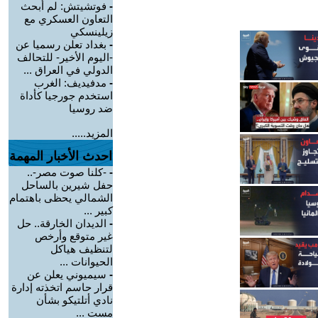
-
فوتشيتش: لم أبحث
التعاون العسكري مع
زيلينسكي
-
بغداد تعلن رسميا عن
-اليوم الأخير- للتحالف
الدولي في العراق ...
-
مدفيديف: الغرب
استخدم جورجيا كأداة
ضد روسيا
المزيد.....
احدث الأخبار المهمة
-
-كلنا صوت مصر-..
حفل شيرين بالساحل
الشمالي يحظى باهتمام
كبير ...
-
الديدان الخارقة.. حل
غير متوقع وأرخص
لتنظيف هياكل
الحيوانات ...
-
سيميوني يعلن عن
قرار حاسم اتخذته إدارة
نادي أتلتيكو بشأن
مست ...