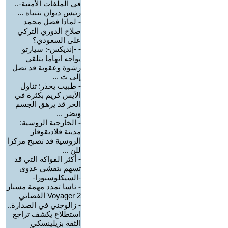
في الملفات الأمنية-..
رئيس ديوان نتنياه ...
-
لماذا فضل محمد
صلاح الدوري التركي
على السعودي؟
-
-إنديكس-: سيارتو
يواجه اتهاما بتلقي
رشوة وعقوبة قد تصل
إلى ث ...
-
طبيب يحذر: تناول
الآيس كريم بكثرة في
الحر قد يرهق الجسم
ويضر ...
-
الخارجية الروسية:
مدينة فلاديقوقاز
الروسية قد تصبح مركزا
للن ...
-
أكثر الفواكه التي قد
تسهم بتفشي عدوى
-السيكلوسبورا-
-
ناسا تمدد مهمة مسبار
Voyager 2 الفضائي
-
زالوجني في الصدارة..
استطلاع يكشف تراجع
الثقة بزيلينسكي