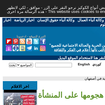
 أنواع الكوكيز نرجو النقر على الزر - موافق - لكي لاتظهر
This website uses cookies to ensure you ge
وكالة أنباء العمال
-
وكالة أنباء حقوق الإنسان
-
اخبار الرياضة
-
اخبار
لوم
التبرع للموقع - ادعمونا
حرية والعدالة الاجتماعية للجميع
"
تى نالها أعلام في الفكر والثقافة
قر هنا لاستخدام الموقع البديل
كوردي
English
ية في أصفهان
اخر الافلام
 هجومها على المنشأة