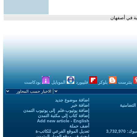
ية في أصفهان
بنترست
بلوكر
فليبورد
الموبايل
بودكاست
اضافة موضوع جديد
التضامنية
اضافة خبر
إضافة يوتيوب-فلم إلى يوتيوب التمدن
إضافة كتاب إلى مكتبة التمدن
Add new article - English
أضف حملة
3,732,97
تعديل الموقع الفرعي للكاتب-ة
ابحث في موقع الحوار المتمدن