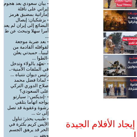
-
بيان سعودي بعد هجوم
إيراني على ناقلة
إماراتية بمضيق هرمز
-
بزشكيان: إيصال
البضائع إلى إيران لم يعد
أمرا سهلا ونبحث عن ط
...
-
بعد ضربة موجعة
لقوافله القادمة من
ليبيا.. حميدتي يعلن
-الطوا ...
-
-تعهّد بالولاء وتدخل
في الملفات الأمنية-..
رئيس ديوان نتنياه ...
-
لماذا فضل محمد
صلاح الدوري التركي
على السعودي؟
-
-إنديكس-: سيارتو
يواجه اتهاما بتلقي
رشوة وعقوبة قد تصل
إلى ث ...
-
طبيب يحذر: تناول
جاد الأفلام الجيدة
الآيس كريم بكثرة في
الحر قد يرهق الجسم
ا
ويضر ...