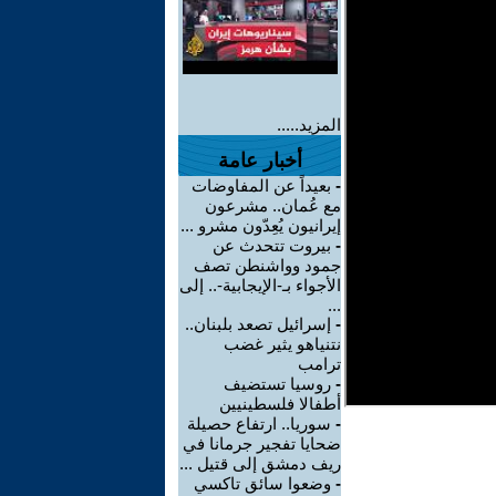
المزيد.....
أخبار عامة
-
بعيداً عن المفاوضات
مع عُمان.. مشرعون
إيرانيون يُعِدّون مشرو ...
-
بيروت تتحدث عن
جمود وواشنطن تصف
الأجواء بـ-الإيجابية-.. إلى
...
-
إسرائيل تصعد بلبنان..
نتنياهو يثير غضب
ترامب
-
روسيا تستضيف
أطفالا فلسطينيين
-
سوريا.. ارتفاع حصيلة
ضحايا تفجير جرمانا في
ريف دمشق إلى قتيل ...
-
وضعوا سائق تاكسي