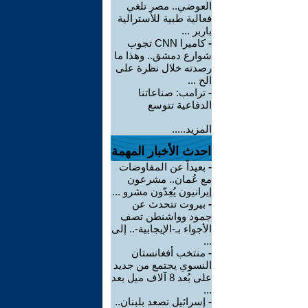
العوضي.. مصر تلغي
فعالية طبية للأسترالية
باربر ...
-
كاميرا CNN تجوب
شوارع دمشق.. وهذا ما
رصدته خلال نظرة على
الح ...
-
ترامب: صناعاتنا
الدفاعية تتوسع
المزيد.....
احدث الأخبار المهمة
-
بعيداً عن المفاوضات
مع عُمان.. مشرعون
إيرانيون يُعِدّون مشرو ...
-
بيروت تتحدث عن
جمود وواشنطن تصف
الأجواء بـ-الإيجابية-.. إلى
...
-
منتخب أفغانستان
النسوي يجتمع من جديد
على بُعد 8 آلاف ميل بعد
...
-
إسرائيل تصعد بلبنان..