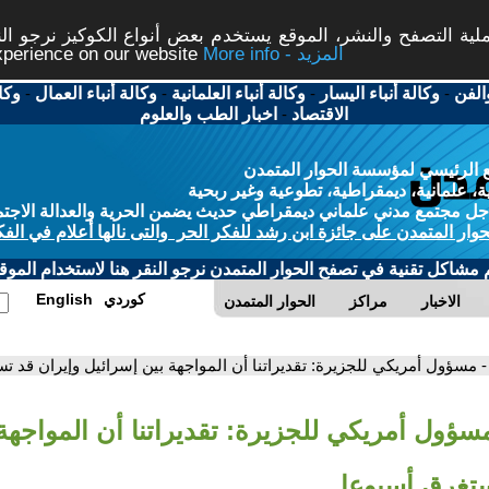
ة التصفح والنشر، الموقع يستخدم بعض أنواع الكوكيز نرجو النق
More info - المزيد
experience on our website
الفن
-
وكالة أنباء اليسار
-
وكالة أنباء العلمانية
-
وكالة أنباء العمال
-
وكا
الاقتصاد
-
اخبار الطب والعلوم
 الرئيسي لمؤسسة الحوار المتمدن
، علمانية، ديمقراطية، تطوعية وغير ربحية
ل مجتمع مدني علماني ديمقراطي حديث يضمن الحرية والعدالة الاجتم
حوار المتمدن على جائزة ابن رشد للفكر الحر والتى نالها أعلام في الفك
م مشاكل تقنية في تصفح الحوار المتمدن نرجو النقر هنا لاستخدام الموقع
كوردي
English
الاخبار
مراكز
الحوار المتمدن
- مسؤول أمريكي للجزيرة: تقديراتنا أن المواجهة بين إسرائيل وإيران قد ت
مسؤول أمريكي للجزيرة: تقديراتنا أن المواجهة
ستغرق أسبوعا