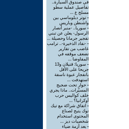
في صندوق السيارة..
تفاصيل عملية سطو
مسلح ع ...
-
توتر دبلوماسي بين
واشنطن وباريس
-
سوريا.. -منبر أنصار
الرسول- يعلن عن تبني
تفجير جرمانا وحصيلة ...
-
-نفاد الذخيرة-.. ترامب
غاضب من تقارير
تضعف موقفه في
المفاوضا ...
-
سوريا: قتيلان و13
جريحا على الأقل
بانفجار عبوة ناسفة
استهدفت ...
-
حوار تحت ضجيج
المسيّرات.. ماذا يجري
خلف كواليس حرب
أوكرانيا؟ ...
-
اتفاق شراكة مع تيك
توك يتيح لصناع
المحتوى استخدام
شخصيات ديز ...
-
بعد أزمة ضياء