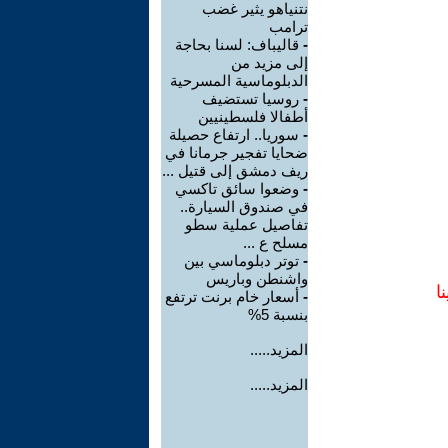
نتنياهو يثير غضب
ترامب
-
قاليباف: لسنا بحاجة
إلى مزيد من
الدبلوماسية المسرحية
-
روسيا تستضيف
أطفالا فلسطينيين
-
سوريا.. ارتفاع حصيلة
ضحايا تفجير جرمانا في
ريف دمشق إلى قتيل ...
-
وضعوا سائق تاكسي
في صندوق السيارة..
تفاصيل عملية سطو
مسلح ع ...
-
توتر دبلوماسي بين
واشنطن وباريس
ا
-
أسعار خام برنت ترتفع
بنسبة 5%
المزيد.....
المزيد.....