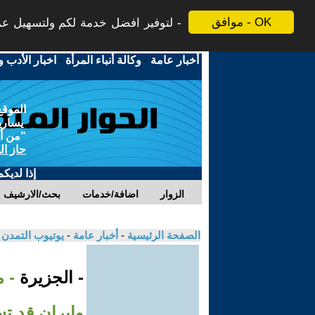
موافق - OK
لتوفير افضل خدمة لكم ولتسهيل عملي
أخبار عامة
-
وكالة أنباء المرأة
-
اخبار الأدب و
الموقع
يسارية
"من أج
حاز ال
إذا لديك
الزوار
اضافة/خدمات
بحث/الارشيف
الصفحة الرئيسية
-
أخبار عامة
-
يوتيوب التمدن
- الجزيرة
- 
وإيران قد ت