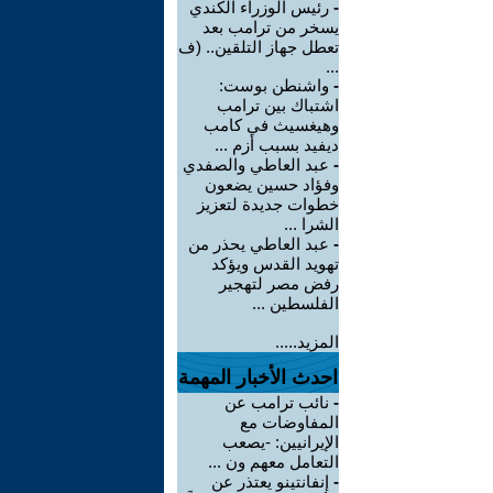
-
رئيس الوزراء الكندي
يسخر من ترامب بعد
تعطل جهاز التلقين.. (ف
...
-
واشنطن بوست:
اشتباك بين ترامب
وهيغسيث في كامب
ديفيد بسبب أزم ...
-
عبد العاطي والصفدي
وفؤاد حسين يضعون
خطوات جديدة لتعزيز
الشرا ...
-
عبد العاطي يحذر من
تهويد القدس ويؤكد
رفض مصر لتهجير
الفلسطين ...
المزيد.....
احدث الأخبار المهمة
-
نائب ترامب عن
المفاوضات مع
الإيرانيين: -يصعب
التعامل معهم ون ...
-
إنفانتينو يعتذر عن