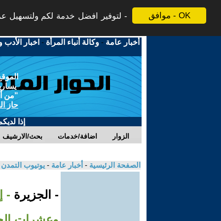
موافق - OK
لتوفير افضل خدمة لكم ولتسهيل عملي
أخبار عامة
-
وكالة أنباء المرأة
-
اخبار الأدب و
الموقع
يسارية
"من أج
حاز ال
إذا لديك
الزوار
اضافة/خدمات
بحث/الارشيف
الصفحة الرئيسية
-
أخبار عامة
-
يوتيوب التمدن
- الجزيرة
وعشرات ال