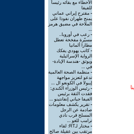
الأخطاء مع بقائه رئيساً
للفيفا
-
مقترح إيراني عماني
يمنح طهران نفوذا على
الملاحة في مضيق هرمز
...
-
رعب في أوروبا..
مسيّرة مفخخة تعطل
مطارا ألمانيا
-
كاتب يهودي يفكك
الرواية الإسرائيلية
ويوثق -هندسة الإبادة-
في ...
-
منظمة الصحة العالمية
تدعو لتعزيز مواجهة
إيبولا في الكونغو ال ...
ا
-
رئيس الوزراء الكندي:
فقدت الثقة برئيس
الفيفا جياني إنفانتينو ...
-
تقرير يكشف معلومات
صادمة عن الرجل
المسلح قرب نادي
ترامب للغو ...
-
مختار لـRT: لقاء
مرتقب بين عقيلة صالح