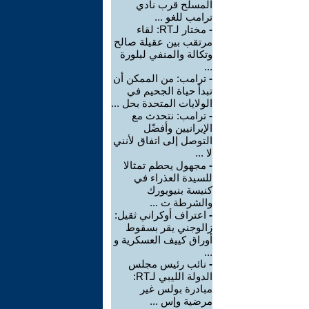
المسلح قرب نادي
ترامب للغو ...
-
مختار لـRT: لقاء
مرتقب بين عقيلة صالح
وتكالة والمنفي لبلورة
...
-
ترامب: من الممكن أن
تبدأ حياة الجحيم في
الولايات المتحدة بحل ...
-
ترامب: نتحدث مع
الإيرانيين وأفضّل
التوصل إلى اتفاق لأنني
لا ...
-
مجهول يحطم تمثالا
للسيدة العذراء في
كنيسة بنيويورك
والشرطة ت ...
-
اعتراف أوكراني ثقيل:
زالوجني يقر بسقوط
أوراق كييف العسكرية و
...
-
نائب رئيس مجلس
الدولة الليبي لـRT:
مبادرة بولس غير
مرضية وإس ...