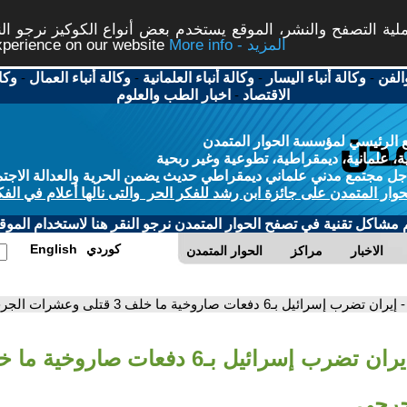
ة التصفح والنشر، الموقع يستخدم بعض أنواع الكوكيز نرجو النق
More info - المزيد
experience on our website
الفن
-
وكالة أنباء اليسار
-
وكالة أنباء العلمانية
-
وكالة أنباء العمال
-
وكا
الاقتصاد
-
اخبار الطب والعلوم
 الرئيسي لمؤسسة الحوار المتمدن
، علمانية، ديمقراطية، تطوعية وغير ربحية
ل مجتمع مدني علماني ديمقراطي حديث يضمن الحرية والعدالة الاجتم
حوار المتمدن على جائزة ابن رشد للفكر الحر والتى نالها أعلام في الفك
م مشاكل تقنية في تصفح الحوار المتمدن نرجو النقر هنا لاستخدام الموقع
كوردي
English
الاخبار
مراكز
الحوار المتمدن
- إيران تضرب إسرائيل بـ6 دفعات صاروخية ما خلف 3 قتلى وعشرات الجرحى
جرحى