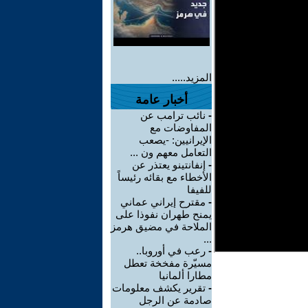
المزيد.....
أخبار عامة
-
نائب ترامب عن
المفاوضات مع
الإيرانيين: -يصعب
التعامل معهم ون ...
-
إنفانتينو يعتذر عن
الأخطاء مع بقائه رئيساً
للفيفا
-
مقترح إيراني عماني
يمنح طهران نفوذا على
الملاحة في مضيق هرمز
...
-
رعب في أوروبا..
مسيّرة مفخخة تعطل
مطارا ألمانيا
-
تقرير يكشف معلومات
صادمة عن الرجل