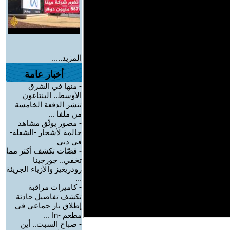
المزيد.....
أخبار عامة
-
منها في الشرق
الأوسط.. البنتاغون
تنشر الدفعة الخامسة
من ملفا ...
-
مصور يوثّق مشاهد
حالمة لأشجار -الشعلة-
في دبي
-
قصّات تكشف أكثر مما
تخفي.. جورجينا
رودريغيز والأزياء الجريئة
...
-
كاميرات مراقبة
تكشف تفاصيل حادثة
إطلاق نار جماعي في
مطعم -In ...
-
صباح السبت.. أين