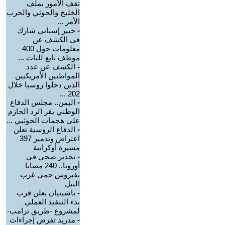
تقف الأمور بملف
الخليج والحوثي والحرب
الأمر ...
-
خبير إسباني شارك
في الكشف عن
معلومات حول 400
موظف تابع للنات ...
-
الكشف عن عدد
المواطنين الأمريكيين
الذين دخلوا روسيا خلال
202 ...
-
اليمن.. مجلس الدفاع
الوطني يقر الرد الحازم
على هجمات الحوثيي ...
-
الدفاع الروسية تعلن
اعتراض وتدمير 397
مسيرة أوكرانية
-
تحذير صحي في
أوروبا.. 240 مصابا
بفيروس حمى غرب
النيل
-
باشينيان يعلن قرب
بدء التنفيذ العملي
لمشروع -طريق ترامب-
-
مدريد تفرض إجراءات