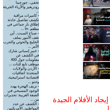
تخفي.. جورجينا
رودريغيز والأزياء الجريئة
...
-
كاميرات مراقبة
تكشف تفاصيل حادثة
إطلاق نار جماعي في
مطعم -In ...
-
صباح السبت.. أين
تقف الأمور بملف
الخليج والحوثي والحرب
الأمر ...
-
خبير إسباني شارك
في الكشف عن
معلومات حول 400
موظف تابع للنات ...
-
الأردن والولايات
المتحدة: اتفاقيات
اقتصادية استراتيجية،
وجنو ...
-
نزيف الهجرة يهدد
الوجود المسيحي في
الضفة الغربية: تحذيرات
جاد الأفلام الجيدة
من ...
-
الكشف عن عدد
ا
المواطنين الأمريكيين