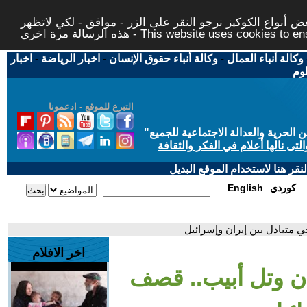
 أنواع الكوكيز نرجو النقر على الزر - موافق - لكي لاتظهر
This website uses cookies to ensure you ge
وكالة أنباء العمال
-
وكالة أنباء حقوق الإنسان
-
اخبار الرياضة
-
اخبار
لوم
التبرع للموقع - ادعمونا
حرية والعدالة الاجتماعية للجميع
"
تى نالها أعلام في الفكر والثقافة
قر هنا لاستخدام الموقع البديل
كوردي
English
متبادل بين إيران وإسرائيل
اخر الافلام
ن وتل أبيب.. قصف