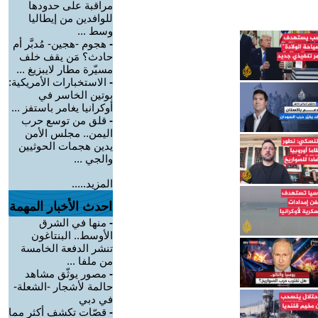
مراقبة على حدودها
للوافدين من إيطاليا
وسط ...
-
هجوم -هجين- مُدبَّر أم
حادث؟ مَن يقف خلف
مسيّرة مطار لايبزيغ ...
-
الاستخبارات الأمريكية:
بوتين الخاسر في
أوكرانيا يغامر باستفز ...
-
قلق من توسع حرب
اليمن.. مجلس الأمن
يدين هجمات الحوثيين
والجي ...
المزيد.....
احدث الأخبار المهمة
-
منها في الشرق
الأوسط.. البنتاغون
تنشر الدفعة الخامسة
من ملفا ...
-
مصور يوثّق مشاهد
حالمة لأشجار -الشعلة-
في دبي
-
قصّات تكشف أكثر مما