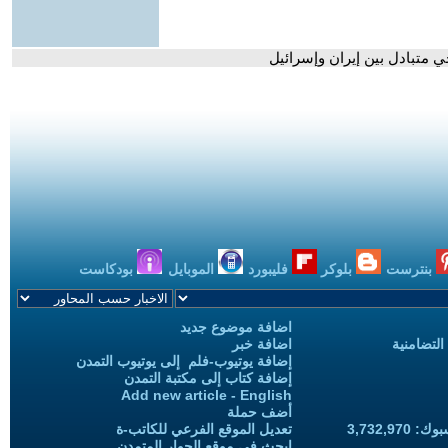
متبادل بين إيران وإسرائيل
بنترست
بلوكر
فليبورد
الموبايل
بودكاست
اضافة موضوع جديد
التضامنية
اضافة خبر
إضافة يوتيوب-فلم إلى يوتيوب التمدن
إضافة كتاب إلى مكتبة التمدن
Add new article - English
أضف حملة
3,732,97
تعديل الموقع الفرعي للكاتب-ة
ابحث في موقع الحوار المتمدن