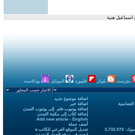
 اسماعيل هنية
بنترست
بلوكر
فليبورد
الموبايل
بودكاست
اضافة موضوع جديد
التضامنية
اضافة خبر
إضافة يوتيوب-فلم إلى يوتيوب التمدن
إضافة كتاب إلى مكتبة التمدن
Add new article - English
أضف حملة
3,732,97
تعديل الموقع الفرعي للكاتب-ة
ابحث في موقع الحوار المتمدن