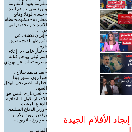
ملتزمة بعهد المقاومة
ولن تنسى جرائم العد ...
-
حسام لوقا: وقائع
مطاردة -عنكبوت- نظام
الأسد عبر تحقيق لبي
بي ...
-
إيران تكشف عن
شروطها لفتح مضيق
هرمز
-
-خيار خاطئ-.. إعلام
إسرائيلي يهاجم فنانة
مصرية تخلت عن يهودي
...
-
بعد محمد صلاح..
طرابزون سبور يبدأ
خطواته لضم نجم الهلال
السع ...
-
-الغارديان-: اليمن هو
الاختبار الأول لـ-اتفاقية
الدفاع المشت ...
-
وزير الدفاع الفنلندي
يرفض تزويد أوكرانيا
جاد الأفلام الجيدة
بصواريخ -باتريوت-
ا
المزيد.....