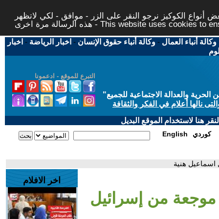
 أنواع الكوكيز نرجو النقر على الزر - موافق - لكي لاتظهر
This website uses cookies to ensure you ge
وكالة أنباء العمال
-
وكالة أنباء حقوق الإنسان
-
اخبار الرياضة
-
اخبار
لوم
التبرع للموقع - ادعمونا
حرية والعدالة الاجتماعية للجميع
"
تى نالها أعلام في الفكر والثقافة
قر هنا لاستخدام الموقع البديل
كوردي
English
 اسماعيل هنية
اخر الافلام
 موجعة من إسرائيل