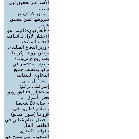
الأسد عبر تحقيق لبي
بي ...
-
إيران تكشف عن
شروطها لفتح مضيق
هرمز
-
-الغارديان-: اليمن هو
الاختبار الأول لـ-اتفاقية
الدفاع المشت ...
-
وزير الدفاع الفنلندي
يرفض تزويد أوكرانيا
بصواريخ -باتريوت-
-
بيونسيه تنتصر في
تركيا وتكسب جميع
الدعاوى القضائية
-
مسؤول أمني
إسرائيلي يزعم:
مستشارو نتنياهو زودوا
قطر بأسرار أ ...
-
إصابة 20 شخصا
بتصادم قطارين في
كرواتيا (صور+فيديو)
-
أفضل نظام غذائي في
الطقس الحار
-
فوائد الكمثرى
الصحية.. متى تصبح غير