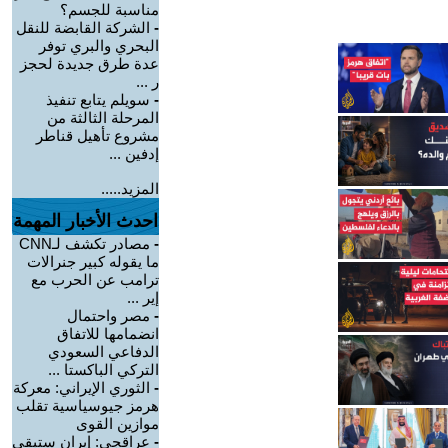
مناسبة للجسم؟
-
الشركة القابضة للنقل
البحري والبري توفر
عدة طرق جديدة لحجز
ر ...
-
سويلم يتابع تنفيذ
المرحلة الثالثة من
مشروع تأهيل قناطر
إدفين ...
المزيد.....
احدث الأخبار المهمة
-
مصادر تكشف لـCNN
ما يقوله كبير جنرالات
ترامب عن الحرب مع
إير ...
-
مصر واحتمال
انضمامها للاتفاق
الدفاعي السعودي
التركي الباكستا ...
-
الثوري الإيراني: معركة
هرمز جيوسياسية تقلب
موازين القوى
-
عراقجي: إيران ستبقى