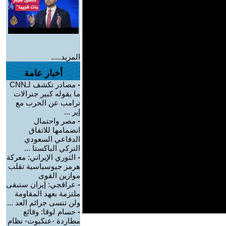
المزيد.....
أخبار عامة
-
مصادر تكشف لـCNN
ما يقوله كبير جنرالات
ترامب عن الحرب مع
إير ...
-
مصر واحتمال
انضمامها للاتفاق
الدفاعي السعودي
التركي الباكستا ...
-
الثوري الإيراني: معركة
هرمز جيوسياسية تقلب
موازين القوى
-
عراقجي: إيران ستبقى
ملتزمة بعهد المقاومة
ولن تنسى جرائم العد ...
-
حسام لوقا: وقائع
مطاردة -عنكبوت- نظام