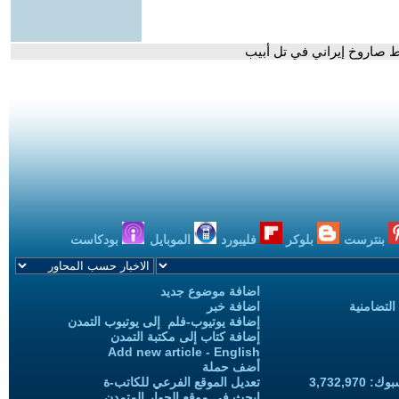
وط صاروخ إيراني في تل أبيب
بنترست
بلوكر
فليبورد
الموبايل
بودكاست
اضافة موضوع جديد
التضامنية
اضافة خبر
إضافة يوتيوب-فلم إلى يوتيوب التمدن
إضافة كتاب إلى مكتبة التمدن
Add new article - English
أضف حملة
3,732,97
تعديل الموقع الفرعي للكاتب-ة
ابحث في موقع الحوار المتمدن