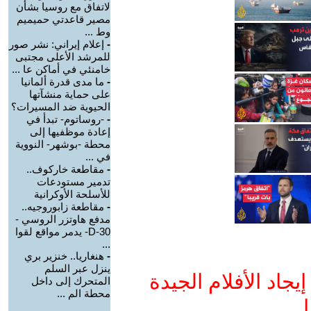
لاتفاق مع روسيا بشأن
مصير قاعدتي حميميم
وط ...
-
إعلام إيراني: نشر صور
للمرشد الأعلى مجتبى
خامنئي في أماكن عا ...
-
ما مدى قدرة ألمانيا
على حماية منشآتها
الحيوية ضد المسيرات؟
-
-روساتوم- تبدأ في
إعادة موظفيها إلى
محطة -بوشهر- النووية
في ...
-
مقاطعة خاركوف..
تدمير مستودعات
للأسلحة الأوكرانية
-
مقاطعة زابوروجيه..
مدفع هاوتزر الروسي -
D-30- يدمر مواقع لقوا
...
-
هنغاريا.. خنزير بري
ينزل عبر السلم
جاد الأفلام الجيدة
المتحرك إلى داخل
محطة الم ...
ا