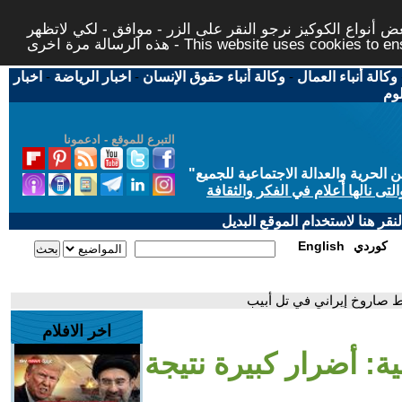
 أنواع الكوكيز نرجو النقر على الزر - موافق - لكي لاتظهر
This website uses cookies to ensure you ge
وكالة أنباء العمال
-
وكالة أنباء حقوق الإنسان
-
اخبار الرياضة
-
اخبار
لوم
التبرع للموقع - ادعمونا
حرية والعدالة الاجتماعية للجميع
"
تى نالها أعلام في الفكر والثقافة
قر هنا لاستخدام الموقع البديل
كوردي
English
وط صاروخ إيراني في تل أبيب
اخر الافلام
ية: أضرار كبيرة نتيجة