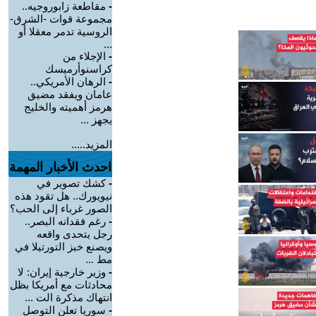
-
مقاطعة زابوروجيه..
مجموعة قوات -الشرق-
الروسية تدمر معقلا أو
...
-
الإجلاء من
كراسنوأرميسك
-
الرهان الأمريكي..
عامان ويفقد مضيق
هرمز أهميته والخليج
يجهز ...
المزيد.....
احدث الأخبار المهمة
-
كشك تصوير في
نيويورك.. هل تقود هذه
الصور غرباء إلى الحب؟
-
رغم فقدانه البصر..
رجل يتحدى واقعه
ويصنع خبز التورتيلا في
مط ...
-
وزير خارجية إيران: لا
محادثات مع أمريكا بظل
انتهاك مذكرة الت ...
-
سوريا تعلن التوصل