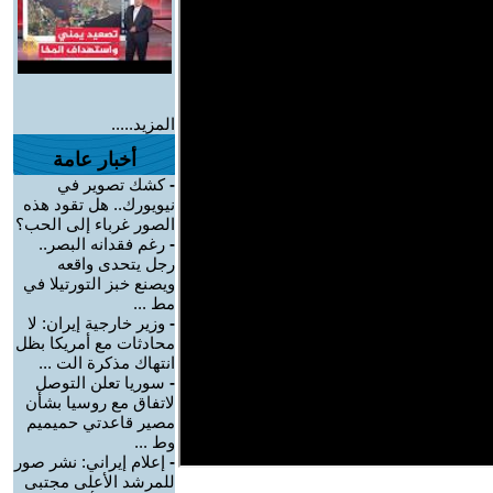
المزيد.....
أخبار عامة
-
كشك تصوير في
نيويورك.. هل تقود هذه
الصور غرباء إلى الحب؟
-
رغم فقدانه البصر..
رجل يتحدى واقعه
ويصنع خبز التورتيلا في
مط ...
-
وزير خارجية إيران: لا
محادثات مع أمريكا بظل
انتهاك مذكرة الت ...
-
سوريا تعلن التوصل
لاتفاق مع روسيا بشأن
مصير قاعدتي حميميم
وط ...
-
إعلام إيراني: نشر صور
للمرشد الأعلى مجتبى