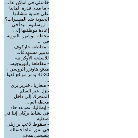
خامنئي في أماكن عا ...
-
ما مدى قدرة ألمانيا
على حماية منشآتها
الحيوية ضد المسيرات؟
-
-روساتوم- تبدأ في
إعادة موظفيها إلى
محطة -بوشهر- النووية
في ...
-
مقاطعة خاركوف..
تدمير مستودعات
للأسلحة الأوكرانية
-
مقاطعة زابوروجيه..
مدفع هاوتزر الروسي -
D-30- يدمر مواقع لقوا
...
-
هنغاريا.. خنزير بري
ينزل عبر السلم
المتحرك إلى داخل
محطة الم ...
-
إيطاليا.. تصاعد حاد
في نشاط بركان إتنا في
صقلية
-
سقوط لاعب برازيلي
في نفق أثناء احتفاله
بتسجيل هدف